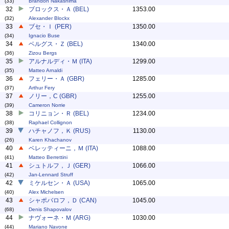
(33)
Brandon Nakashima
32
ブロックス・Ａ (BEL)
1353.00
(32)
Alexander Blockx
33
ブセ・Ｉ (PER)
1350.00
(34)
Ignacio Buse
34
ベルグス・Ｚ (BEL)
1340.00
(36)
Zizou Bergs
35
アルナルディ・Ｍ (ITA)
1299.00
(35)
Matteo Arnaldi
36
フェリー・Ａ (GBR)
1285.00
(37)
Arthur Fery
37
ノリー，C (GBR)
1255.00
(39)
Cameron Norrie
38
コリニョン・Ｒ (BEL)
1234.00
(38)
Raphael Collignon
39
ハチャノフ，Ｋ (RUS)
1130.00
(26)
Karen Khachanov
40
ベレッティーニ，Ｍ (ITA)
1088.00
(41)
Matteo Berrettini
41
シュトルフ，Ｊ (GER)
1066.00
(42)
Jan-Lennard Struff
42
ミケルセン・Ａ (USA)
1065.00
(40)
Alex Michelsen
43
シャポバロフ，Ｄ (CAN)
1045.00
(68)
Denis Shapovalov
44
ナヴォーネ・Ｍ (ARG)
1030.00
(44)
Mariano Navone