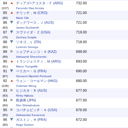
84
ディアズ=アコスタ・Ｆ (ARG)
732.00
(107)
Facundo Diaz Acosta
85
チリッチ，Ｍ (CRO)
721.00
(86)
Marin Cilic
86
ダックワース，Ｊ (AUS)
721.00
(83)
James Duckworth
87
スヴァイダ・Ｚ (USA)
719.00
(76)
Zachary Svajda
88
ソネゴ，Ｌ (ITA)
718.00
(80)
Lorenzo Sonego
89
シェフチェンコ・Ａ (KAZ)
699.00
(89)
Aleksandr Shevchenko
90
トランジェリティ，Ｍ (ARG)
693.00
(91)
Marco Trungelliti
91
ペリカー・Ｇ (FRA)
690.00
(87)
Giovanni Mpetshi Perricard
92
ウォン・コールマン (HKG)
680.00
(108)
Coleman Wong
93
ヒジカタ・Ｒ (AUS)
677.00
(93)
Rinky Hijikata
94
島袋将 (JPN)
677.00
(94)
Sho Shimabukuro
95
コバチェビッチ・Ａ (USA)
676.00
(95)
Aleksandar Kovacevic
96
ガストン，Ｈ (FRA)
672.00
(90)
Hugo Gaston