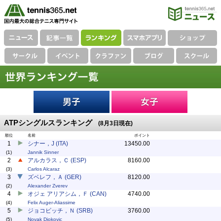
ATPシングルスランキング
(8月3日現在)
順位
名前
ポイント
1
シナー，J (ITA)
13450.00
(1)
Jannik Sinner
2
アルカラス，Ｃ (ESP)
8160.00
(3)
Carlos Alcaraz
3
ズベレフ，Ａ (GER)
8120.00
(2)
Alexander Zverev
4
オジェ アリアシム，Ｆ (CAN)
4740.00
(4)
Felix Auger-Aliassime
5
ジョコビッチ，Ｎ (SRB)
3760.00
(5)
Novak Djokovic