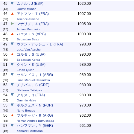
45
ムナル，J (ESP)
1020.00
(43)
Jaume Munar
46
アトマン・Ｔ (FRA)
1007.00
(56)
Terence Atmane
47
マナリノ，Ａ (FRA)
1005.00
(47)
Adrian Mannarino
48
バエス・Ｓ (ARG)
1000.00
(53)
Sebastian Baez
49
ヴァン・アッシュ・Ｌ (FRA)
998.00
(48)
Luca Van Assche
50
コルダ，Ｓ (USA)
990.00
(59)
Sebastian Korda
51
クイン・Ｅ (USA)
989.00
(46)
Ethan Quinn
52
セルンドロ，Ｊ (ARG)
989.00
(50)
Juan Manuel Cerundolo
53
チチパス，Ｓ (GRE)
980.00
(51)
Stefanos Tsitsipas
54
アリス，Ｑ (FRA)
980.00
(52)
Quentin Halys
55
ボルジェス・Ｎ (POR)
970.00
(49)
Nuno Borges
56
ブルチャガ・Ｒ (ARG)
962.00
(58)
Roman Andres Burruchaga
57
ハンフマン，Ｙ (GER)
961.00
(45)
Yannick Hanfmann