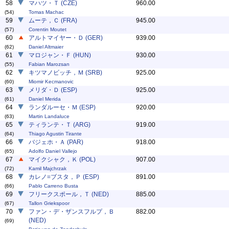
58
マハツ・Ｔ (CZE)
960.00
(54)
Tomas Machac
59
ムーテ，Ｃ (FRA)
945.00
(57)
Corentin Moutet
60
アルトマイヤー・Ｄ (GER)
939.00
(62)
Daniel Altmaier
61
マロジャン・Ｆ (HUN)
930.00
(55)
Fabian Marozsan
62
キツマノビッチ，Ｍ (SRB)
925.00
(60)
Miomir Kecmanovic
63
メリダ・Ｄ (ESP)
925.00
(61)
Daniel Merida
64
ランダルーセ・Ｍ (ESP)
920.00
(63)
Martin Landaluce
65
ティランテ・Ｔ (ARG)
919.00
(64)
Thiago Agustin Tirante
66
バジェホ・Ａ (PAR)
918.00
(65)
Adolfo Daniel Vallejo
67
マイクシャク，Ｋ (POL)
907.00
(72)
Kamil Majchrzak
68
カレノ=ブスタ，Ｐ (ESP)
891.00
(66)
Pablo Carreno Busta
69
フリークスポール，Ｔ (NED)
885.00
(67)
Tallon Griekspoor
70
ファン・デ・ザンスフルプ，Ｂ
882.00
(NED)
(69)