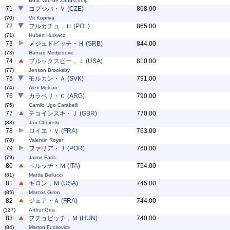
Botic van de Zandschulp
71
コプジバ・Ｖ (CZE)
868.00
(70)
Vit Kopriva
72
フルカチュ，Ｈ (POL)
865.00
(71)
Hubert Hurkacz
73
メジェドビッチ・Ｈ (SRB)
844.00
(73)
Hamad Medjedovic
74
ブルックスビー，Ｊ (USA)
810.00
(77)
Jenson Brooksby
75
モルカン・Ａ (SVK)
791.00
(74)
Alex Molcan
76
カラベリ・Ｃ (ARG)
790.00
(75)
Camilo Ugo Carabelli
77
チョインスキ・Ｊ (GBR)
770.00
(88)
Jan Choinski
78
ロイエ・Ｖ (FRA)
763.00
(78)
Valentin Royer
79
ファリア・Ｊ (POR)
760.00
(79)
Jaime Faria
80
ベルッチ・Ｍ (ITA)
754.00
(81)
Mattia Bellucci
81
ギロン，Ｍ (USA)
745.00
(85)
Marcos Giron
82
ジェア・Ａ (FRA)
744.00
(127)
Arthur Gea
83
フチョビッチ，Ｍ (HUN)
740.00
(84)
Marton Fucsovics