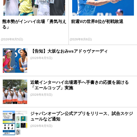
熊本勢がインハイ出場「勇気与え
前週Vの世界8位が初戦敗退
る」
(2026年8月5日)
(2026年8月6日)
【告知】大坂なおみvsアドゥヴァーディ
(2026年8月5日)
近畿インターハイ出場選手へ手書きの応援を届ける
「エールコップ」実施
(2026年8月5日)
ジャパンオープン公式アプリをリリース、試合スケジ
ュールなど通知
(2026年8月5日)