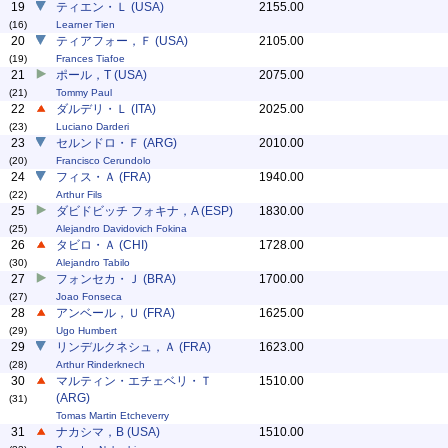
19
ティエン・Ｌ (USA)
2155.00
(16)
Learner Tien
20
ティアフォー，Ｆ (USA)
2105.00
(19)
Frances Tiafoe
21
ポール，T (USA)
2075.00
(21)
Tommy Paul
22
ダルデリ・Ｌ (ITA)
2025.00
(23)
Luciano Darderi
23
セルンドロ・Ｆ (ARG)
2010.00
(20)
Francisco Cerundolo
24
フィス・Ａ (FRA)
1940.00
(22)
Arthur Fils
25
ダビドビッチ フォキナ，A (ESP)
1830.00
(25)
Alejandro Davidovich Fokina
26
タビロ・Ａ (CHI)
1728.00
(30)
Alejandro Tabilo
27
フォンセカ・Ｊ (BRA)
1700.00
(27)
Joao Fonseca
28
アンベール，Ｕ (FRA)
1625.00
(29)
Ugo Humbert
29
リンデルクネシュ，Ａ (FRA)
1623.00
(28)
Arthur Rinderknech
30
マルティン・エチェベリ・Ｔ
1510.00
(ARG)
(31)
Tomas Martin Etcheverry
31
ナカシマ，B (USA)
1510.00