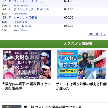
97
ウォルトン・Ａ (AUS)
654.00
(96)
Adam Walton
98
プリシュミッチ・Ｄ (CRO)
652.00
(98)
Dino Prizmic
99
ルーネ，Ｈ (DEN)
650.00
(82)
Holger Rune
100
ダム・M (USA)
650.00
(104)
Martin Damm
101-200位 →
オススメ人気記事
大坂なおみ選手 出場表明 チケッ
ザムストは暑さ対策の考えと性能
ト先行販売中
が違った
史上初 フィリピン選手が単でツアーV