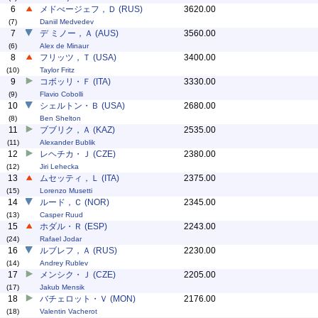
6
メドべージェフ，Ｄ (RUS)
3620.00
(7)
Daniil Medvedev
7
デ ミノー，Ａ (AUS)
3560.00
(6)
Alex de Minaur
8
フリッツ，Ｔ (USA)
3400.00
(10)
Taylor Fritz
9
コボッリ・Ｆ (ITA)
3330.00
(9)
Flavio Cobolli
10
シェルトン・Ｂ (USA)
2680.00
(8)
Ben Shelton
11
ブブリク，Ａ (KAZ)
2535.00
(11)
Alexander Bublik
12
レヘチカ・Ｊ (CZE)
2380.00
(12)
Jiri Lehecka
13
ムセッティ，Ｌ (ITA)
2375.00
(15)
Lorenzo Musetti
14
ルード，Ｃ (NOR)
2345.00
(13)
Casper Ruud
15
ホダル・Ｒ (ESP)
2243.00
(24)
Rafael Jodar
16
ルブレフ，Ａ (RUS)
2230.00
(14)
Andrey Rublev
17
メンシク・Ｊ (CZE)
2205.00
(17)
Jakub Mensik
18
バチェロット・Ｖ (MON)
2176.00
(18)
Valentin Vacherot