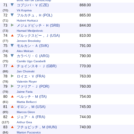
Botic van de Zandschulp
71
コプジバ・Ｖ (CZE)
868.00
(70)
Vit Kopriva
72
フルカチュ，Ｈ (POL)
865.00
(71)
Hubert Hurkacz
73
メジェドビッチ・Ｈ (SRB)
844.00
(73)
Hamad Medjedovic
74
ブルックスビー，Ｊ (USA)
810.00
(77)
Jenson Brooksby
75
モルカン・Ａ (SVK)
791.00
(74)
Alex Molcan
76
カラベリ・Ｃ (ARG)
790.00
(75)
Camilo Ugo Carabelli
77
チョインスキ・Ｊ (GBR)
770.00
(88)
Jan Choinski
78
ロイエ・Ｖ (FRA)
763.00
(78)
Valentin Royer
79
ファリア・Ｊ (POR)
760.00
(79)
Jaime Faria
80
ベルッチ・Ｍ (ITA)
754.00
(81)
Mattia Bellucci
81
ギロン，Ｍ (USA)
745.00
(85)
Marcos Giron
82
ジェア・Ａ (FRA)
744.00
(127)
Arthur Gea
83
フチョビッチ，Ｍ (HUN)
740.00
(84)
Marton Fucsovics