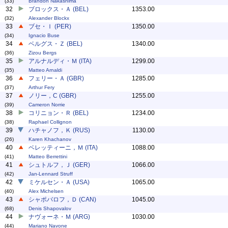
(33)
Brandon Nakashima
32
ブロックス・Ａ (BEL)
1353.00
(32)
Alexander Blockx
33
ブセ・Ｉ (PER)
1350.00
(34)
Ignacio Buse
34
ベルグス・Ｚ (BEL)
1340.00
(36)
Zizou Bergs
35
アルナルディ・Ｍ (ITA)
1299.00
(35)
Matteo Arnaldi
36
フェリー・Ａ (GBR)
1285.00
(37)
Arthur Fery
37
ノリー，C (GBR)
1255.00
(39)
Cameron Norrie
38
コリニョン・Ｒ (BEL)
1234.00
(38)
Raphael Collignon
39
ハチャノフ，Ｋ (RUS)
1130.00
(26)
Karen Khachanov
40
ベレッティーニ，Ｍ (ITA)
1088.00
(41)
Matteo Berrettini
41
シュトルフ，Ｊ (GER)
1066.00
(42)
Jan-Lennard Struff
42
ミケルセン・Ａ (USA)
1065.00
(40)
Alex Michelsen
43
シャポバロフ，Ｄ (CAN)
1045.00
(68)
Denis Shapovalov
44
ナヴォーネ・Ｍ (ARG)
1030.00
(44)
Mariano Navone