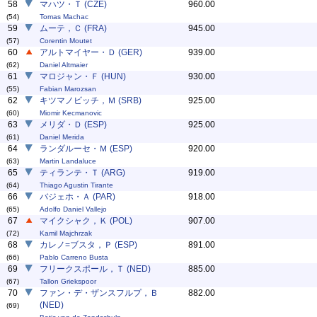
58
マハツ・Ｔ (CZE)
960.00
(54)
Tomas Machac
59
ムーテ，Ｃ (FRA)
945.00
(57)
Corentin Moutet
60
アルトマイヤー・Ｄ (GER)
939.00
(62)
Daniel Altmaier
61
マロジャン・Ｆ (HUN)
930.00
(55)
Fabian Marozsan
62
キツマノビッチ，Ｍ (SRB)
925.00
(60)
Miomir Kecmanovic
63
メリダ・Ｄ (ESP)
925.00
(61)
Daniel Merida
64
ランダルーセ・Ｍ (ESP)
920.00
(63)
Martin Landaluce
65
ティランテ・Ｔ (ARG)
919.00
(64)
Thiago Agustin Tirante
66
バジェホ・Ａ (PAR)
918.00
(65)
Adolfo Daniel Vallejo
67
マイクシャク，Ｋ (POL)
907.00
(72)
Kamil Majchrzak
68
カレノ=ブスタ，Ｐ (ESP)
891.00
(66)
Pablo Carreno Busta
69
フリークスポール，Ｔ (NED)
885.00
(67)
Tallon Griekspoor
70
ファン・デ・ザンスフルプ，Ｂ
882.00
(NED)
(69)