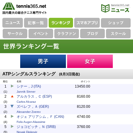
ATPシングルスランキング
(8月3日現在)
順位
名前
ポイント
1
シナー，J (ITA)
13450.00
(1)
Jannik Sinner
2
アルカラス，Ｃ (ESP)
8160.00
(3)
Carlos Alcaraz
3
ズベレフ，Ａ (GER)
8120.00
(2)
Alexander Zverev
4
オジェ アリアシム，Ｆ (CAN)
4740.00
(4)
Felix Auger-Aliassime
5
ジョコビッチ，Ｎ (SRB)
3760.00
(5)
Novak Djokovic