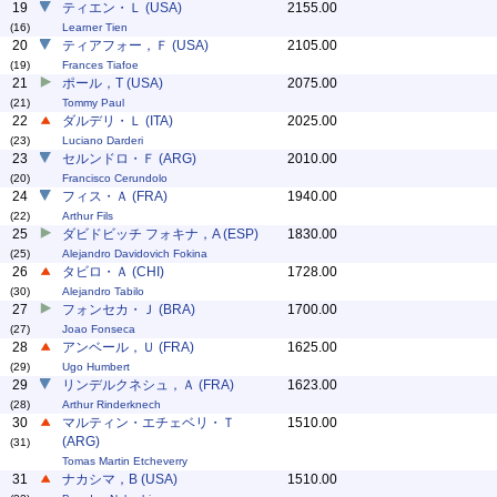
19
ティエン・Ｌ (USA)
2155.00
(16)
Learner Tien
20
ティアフォー，Ｆ (USA)
2105.00
(19)
Frances Tiafoe
21
ポール，T (USA)
2075.00
(21)
Tommy Paul
22
ダルデリ・Ｌ (ITA)
2025.00
(23)
Luciano Darderi
23
セルンドロ・Ｆ (ARG)
2010.00
(20)
Francisco Cerundolo
24
フィス・Ａ (FRA)
1940.00
(22)
Arthur Fils
25
ダビドビッチ フォキナ，A (ESP)
1830.00
(25)
Alejandro Davidovich Fokina
26
タビロ・Ａ (CHI)
1728.00
(30)
Alejandro Tabilo
27
フォンセカ・Ｊ (BRA)
1700.00
(27)
Joao Fonseca
28
アンベール，Ｕ (FRA)
1625.00
(29)
Ugo Humbert
29
リンデルクネシュ，Ａ (FRA)
1623.00
(28)
Arthur Rinderknech
30
マルティン・エチェベリ・Ｔ
1510.00
(ARG)
(31)
Tomas Martin Etcheverry
31
ナカシマ，B (USA)
1510.00