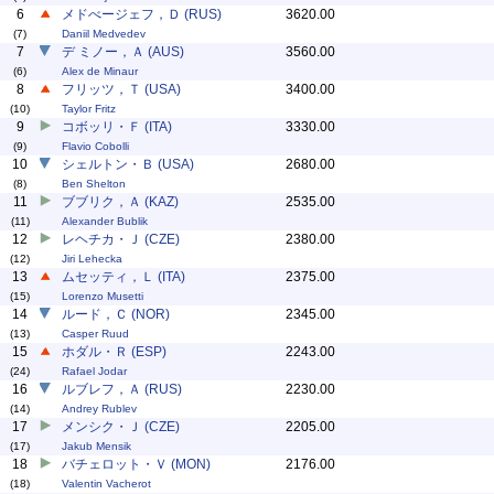
6
メドべージェフ，Ｄ (RUS)
3620.00
(7)
Daniil Medvedev
7
デ ミノー，Ａ (AUS)
3560.00
(6)
Alex de Minaur
8
フリッツ，Ｔ (USA)
3400.00
(10)
Taylor Fritz
9
コボッリ・Ｆ (ITA)
3330.00
(9)
Flavio Cobolli
10
シェルトン・Ｂ (USA)
2680.00
(8)
Ben Shelton
11
ブブリク，Ａ (KAZ)
2535.00
(11)
Alexander Bublik
12
レヘチカ・Ｊ (CZE)
2380.00
(12)
Jiri Lehecka
13
ムセッティ，Ｌ (ITA)
2375.00
(15)
Lorenzo Musetti
14
ルード，Ｃ (NOR)
2345.00
(13)
Casper Ruud
15
ホダル・Ｒ (ESP)
2243.00
(24)
Rafael Jodar
16
ルブレフ，Ａ (RUS)
2230.00
(14)
Andrey Rublev
17
メンシク・Ｊ (CZE)
2205.00
(17)
Jakub Mensik
18
バチェロット・Ｖ (MON)
2176.00
(18)
Valentin Vacherot