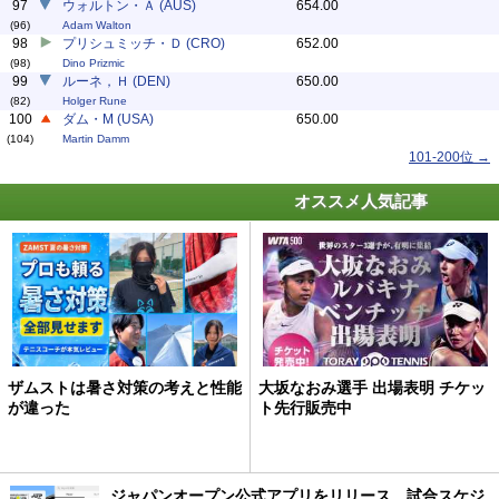
97
ウォルトン・Ａ (AUS)
654.00
(96)
Adam Walton
98
プリシュミッチ・Ｄ (CRO)
652.00
(98)
Dino Prizmic
99
ルーネ，Ｈ (DEN)
650.00
(82)
Holger Rune
100
ダム・M (USA)
650.00
(104)
Martin Damm
101-200位 →
オススメ人気記事
ザムストは暑さ対策の考えと性能
大坂なおみ選手 出場表明 チケッ
が違った
ト先行販売中
ジャパンオープン公式アプリをリリース、試合スケジ