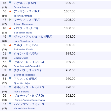
45
ムナル，J (ESP)
1020.00
(43)
Jaume Munar
46
アトマン・Ｔ (FRA)
1007.00
(56)
Terence Atmane
47
マナリノ，Ａ (FRA)
1005.00
(47)
Adrian Mannarino
48
バエス・Ｓ (ARG)
1000.00
(53)
Sebastian Baez
49
ヴァン・アッシュ・Ｌ (FRA)
998.00
(48)
Luca Van Assche
50
コルダ，Ｓ (USA)
990.00
(59)
Sebastian Korda
51
クイン・Ｅ (USA)
989.00
(46)
Ethan Quinn
52
セルンドロ，Ｊ (ARG)
989.00
(50)
Juan Manuel Cerundolo
53
チチパス，Ｓ (GRE)
980.00
(51)
Stefanos Tsitsipas
54
アリス，Ｑ (FRA)
980.00
(52)
Quentin Halys
55
ボルジェス・Ｎ (POR)
970.00
(49)
Nuno Borges
56
ブルチャガ・Ｒ (ARG)
962.00
(58)
Roman Andres Burruchaga
57
ハンフマン，Ｙ (GER)
961.00
(45)
Yannick Hanfmann