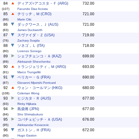
84
ディアズ=アコスタ・Ｆ (ARG)
732.00
(107)
Facundo Diaz Acosta
85
チリッチ，Ｍ (CRO)
721.00
(86)
Marin Cilic
86
ダックワース，Ｊ (AUS)
721.00
(83)
James Duckworth
87
スヴァイダ・Ｚ (USA)
719.00
(76)
Zachary Svajda
88
ソネゴ，Ｌ (ITA)
718.00
(80)
Lorenzo Sonego
89
シェフチェンコ・Ａ (KAZ)
699.00
(89)
Aleksandr Shevchenko
90
トランジェリティ，Ｍ (ARG)
693.00
(91)
Marco Trungelliti
91
ペリカー・Ｇ (FRA)
690.00
(87)
Giovanni Mpetshi Perricard
92
ウォン・コールマン (HKG)
680.00
(108)
Coleman Wong
93
ヒジカタ・Ｒ (AUS)
677.00
(93)
Rinky Hijikata
94
島袋将 (JPN)
677.00
(94)
Sho Shimabukuro
95
コバチェビッチ・Ａ (USA)
676.00
(95)
Aleksandar Kovacevic
96
ガストン，Ｈ (FRA)
672.00
(90)
Hugo Gaston