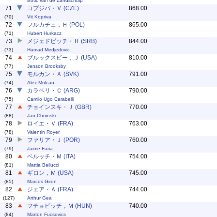
Botic van de Zandschulp
71
コプジバ・Ｖ (CZE)
868.00
(70)
Vit Kopriva
72
フルカチュ，Ｈ (POL)
865.00
(71)
Hubert Hurkacz
73
メジェドビッチ・Ｈ (SRB)
844.00
(73)
Hamad Medjedovic
74
ブルックスビー，Ｊ (USA)
810.00
(77)
Jenson Brooksby
75
モルカン・Ａ (SVK)
791.00
(74)
Alex Molcan
76
カラベリ・Ｃ (ARG)
790.00
(75)
Camilo Ugo Carabelli
77
チョインスキ・Ｊ (GBR)
770.00
(88)
Jan Choinski
78
ロイエ・Ｖ (FRA)
763.00
(78)
Valentin Royer
79
ファリア・Ｊ (POR)
760.00
(79)
Jaime Faria
80
ベルッチ・Ｍ (ITA)
754.00
(81)
Mattia Bellucci
81
ギロン，Ｍ (USA)
745.00
(85)
Marcos Giron
82
ジェア・Ａ (FRA)
744.00
(127)
Arthur Gea
83
フチョビッチ，Ｍ (HUN)
740.00
(84)
Marton Fucsovics