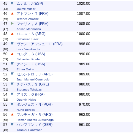
45
ムナル，J (ESP)
1020.00
(43)
Jaume Munar
46
アトマン・Ｔ (FRA)
1007.00
(56)
Terence Atmane
47
マナリノ，Ａ (FRA)
1005.00
(47)
Adrian Mannarino
48
バエス・Ｓ (ARG)
1000.00
(53)
Sebastian Baez
49
ヴァン・アッシュ・Ｌ (FRA)
998.00
(48)
Luca Van Assche
50
コルダ，Ｓ (USA)
990.00
(59)
Sebastian Korda
51
クイン・Ｅ (USA)
989.00
(46)
Ethan Quinn
52
セルンドロ，Ｊ (ARG)
989.00
(50)
Juan Manuel Cerundolo
53
チチパス，Ｓ (GRE)
980.00
(51)
Stefanos Tsitsipas
54
アリス，Ｑ (FRA)
980.00
(52)
Quentin Halys
55
ボルジェス・Ｎ (POR)
970.00
(49)
Nuno Borges
56
ブルチャガ・Ｒ (ARG)
962.00
(58)
Roman Andres Burruchaga
57
ハンフマン，Ｙ (GER)
961.00
(45)
Yannick Hanfmann