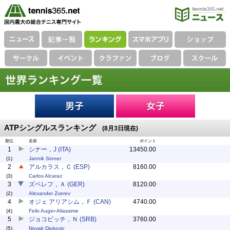
ATPシングルスランキング
(8月3日現在)
順位
名前
ポイント
1
シナー，J (ITA)
13450.00
(1)
Jannik Sinner
2
アルカラス，Ｃ (ESP)
8160.00
(3)
Carlos Alcaraz
3
ズベレフ，Ａ (GER)
8120.00
(2)
Alexander Zverev
4
オジェ アリアシム，Ｆ (CAN)
4740.00
(4)
Felix Auger-Aliassime
5
ジョコビッチ，Ｎ (SRB)
3760.00
(5)
Novak Djokovic