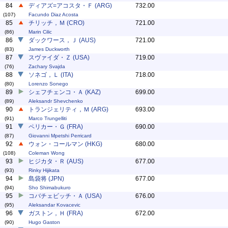
84
ディアズ=アコスタ・Ｆ (ARG)
732.00
(107)
Facundo Diaz Acosta
85
チリッチ，Ｍ (CRO)
721.00
(86)
Marin Cilic
86
ダックワース，Ｊ (AUS)
721.00
(83)
James Duckworth
87
スヴァイダ・Ｚ (USA)
719.00
(76)
Zachary Svajda
88
ソネゴ，Ｌ (ITA)
718.00
(80)
Lorenzo Sonego
89
シェフチェンコ・Ａ (KAZ)
699.00
(89)
Aleksandr Shevchenko
90
トランジェリティ，Ｍ (ARG)
693.00
(91)
Marco Trungelliti
91
ペリカー・Ｇ (FRA)
690.00
(87)
Giovanni Mpetshi Perricard
92
ウォン・コールマン (HKG)
680.00
(108)
Coleman Wong
93
ヒジカタ・Ｒ (AUS)
677.00
(93)
Rinky Hijikata
94
島袋将 (JPN)
677.00
(94)
Sho Shimabukuro
95
コバチェビッチ・Ａ (USA)
676.00
(95)
Aleksandar Kovacevic
96
ガストン，Ｈ (FRA)
672.00
(90)
Hugo Gaston