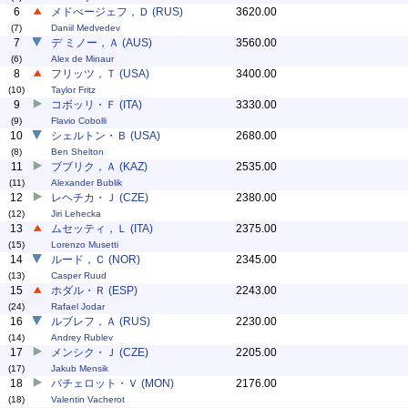
6
メドべージェフ，Ｄ (RUS)
3620.00
(7)
Daniil Medvedev
7
デ ミノー，Ａ (AUS)
3560.00
(6)
Alex de Minaur
8
フリッツ，Ｔ (USA)
3400.00
(10)
Taylor Fritz
9
コボッリ・Ｆ (ITA)
3330.00
(9)
Flavio Cobolli
10
シェルトン・Ｂ (USA)
2680.00
(8)
Ben Shelton
11
ブブリク，Ａ (KAZ)
2535.00
(11)
Alexander Bublik
12
レヘチカ・Ｊ (CZE)
2380.00
(12)
Jiri Lehecka
13
ムセッティ，Ｌ (ITA)
2375.00
(15)
Lorenzo Musetti
14
ルード，Ｃ (NOR)
2345.00
(13)
Casper Ruud
15
ホダル・Ｒ (ESP)
2243.00
(24)
Rafael Jodar
16
ルブレフ，Ａ (RUS)
2230.00
(14)
Andrey Rublev
17
メンシク・Ｊ (CZE)
2205.00
(17)
Jakub Mensik
18
バチェロット・Ｖ (MON)
2176.00
(18)
Valentin Vacherot