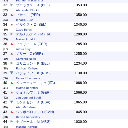
(33)
Brandon Nakashima
32
ブロックス・Ａ (BEL)
1353.00
(32)
Alexander Blockx
33
ブセ・Ｉ (PER)
1350.00
(34)
Ignacio Buse
34
ベルグス・Ｚ (BEL)
1340.00
(36)
Zizou Bergs
35
アルナルディ・Ｍ (ITA)
1299.00
(35)
Matteo Arnaldi
36
フェリー・Ａ (GBR)
1285.00
(37)
Arthur Fery
37
ノリー，C (GBR)
1255.00
(39)
Cameron Norrie
38
コリニョン・Ｒ (BEL)
1234.00
(38)
Raphael Collignon
39
ハチャノフ，Ｋ (RUS)
1130.00
(26)
Karen Khachanov
40
ベレッティーニ，Ｍ (ITA)
1088.00
(41)
Matteo Berrettini
41
シュトルフ，Ｊ (GER)
1066.00
(42)
Jan-Lennard Struff
42
ミケルセン・Ａ (USA)
1065.00
(40)
Alex Michelsen
43
シャポバロフ，Ｄ (CAN)
1045.00
(68)
Denis Shapovalov
44
ナヴォーネ・Ｍ (ARG)
1030.00
(44)
Mariano Navone