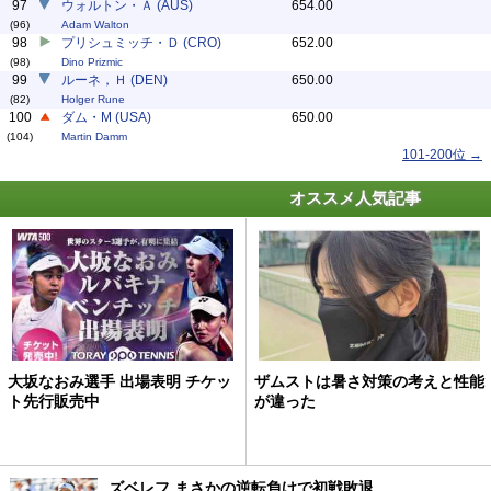
97
ウォルトン・Ａ (AUS)
654.00
(96)
Adam Walton
98
プリシュミッチ・Ｄ (CRO)
652.00
(98)
Dino Prizmic
99
ルーネ，Ｈ (DEN)
650.00
(82)
Holger Rune
100
ダム・M (USA)
650.00
(104)
Martin Damm
101-200位 →
オススメ人気記事
大坂なおみ選手 出場表明 チケッ
ザムストは暑さ対策の考えと性能
ト先行販売中
が違った
ズベレフ まさかの逆転負けで初戦敗退