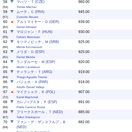
58
マハツ・Ｔ (CZE)
960.00
(54)
Tomas Machac
59
ムーテ，Ｃ (FRA)
945.00
(57)
Corentin Moutet
60
アルトマイヤー・Ｄ (GER)
939.00
(62)
Daniel Altmaier
61
マロジャン・Ｆ (HUN)
930.00
(55)
Fabian Marozsan
62
キツマノビッチ，Ｍ (SRB)
925.00
(60)
Miomir Kecmanovic
63
メリダ・Ｄ (ESP)
925.00
(61)
Daniel Merida
64
ランダルーセ・Ｍ (ESP)
920.00
(63)
Martin Landaluce
65
ティランテ・Ｔ (ARG)
919.00
(64)
Thiago Agustin Tirante
66
バジェホ・Ａ (PAR)
918.00
(65)
Adolfo Daniel Vallejo
67
マイクシャク，Ｋ (POL)
907.00
(72)
Kamil Majchrzak
68
カレノ=ブスタ，Ｐ (ESP)
891.00
(66)
Pablo Carreno Busta
69
フリークスポール，Ｔ (NED)
885.00
(67)
Tallon Griekspoor
70
ファン・デ・ザンスフルプ，Ｂ
882.00
(NED)
(69)