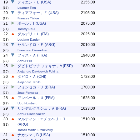
19
ティエン・Ｌ (USA)
2155.00
(16)
Learner Tien
20
ティアフォー，Ｆ (USA)
2105.00
(19)
Frances Tiafoe
21
ポール，T (USA)
2075.00
(21)
Tommy Paul
22
ダルデリ・Ｌ (ITA)
2025.00
(23)
Luciano Darderi
23
セルンドロ・Ｆ (ARG)
2010.00
(20)
Francisco Cerundolo
24
フィス・Ａ (FRA)
1940.00
(22)
Arthur Fils
25
ダビドビッチ フォキナ，A (ESP)
1830.00
(25)
Alejandro Davidovich Fokina
26
タビロ・Ａ (CHI)
1728.00
(30)
Alejandro Tabilo
27
フォンセカ・Ｊ (BRA)
1700.00
(27)
Joao Fonseca
28
アンベール，Ｕ (FRA)
1625.00
(29)
Ugo Humbert
29
リンデルクネシュ，Ａ (FRA)
1623.00
(28)
Arthur Rinderknech
30
マルティン・エチェベリ・Ｔ
1510.00
(ARG)
(31)
Tomas Martin Etcheverry
31
ナカシマ，B (USA)
1510.00