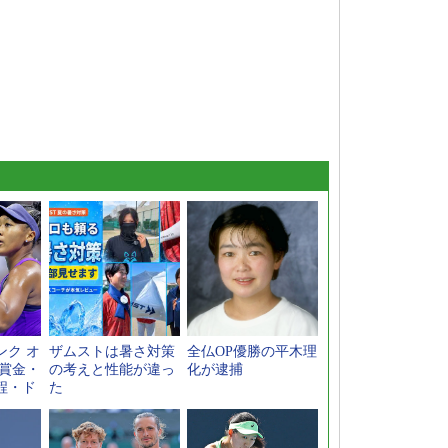
ンク オ
ザムストは暑さ対策
全仏OP優勝の平木理
【賞金・
の考えと性能が違っ
化が逮捕
程・ド
た