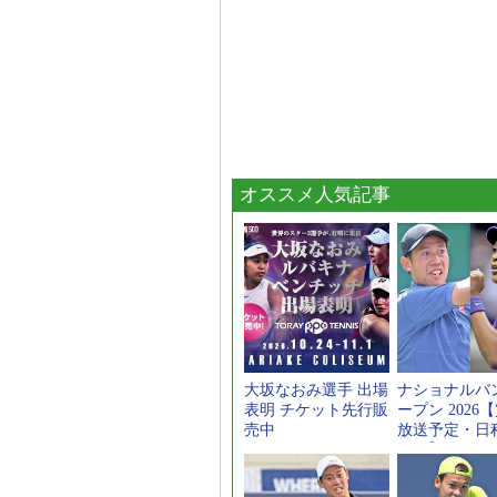
オススメ人気記事
大坂なおみ選手 出場
ナショナルバ
表明 チケット先行販
ープン 2026
売中
放送予定・日
ロー】