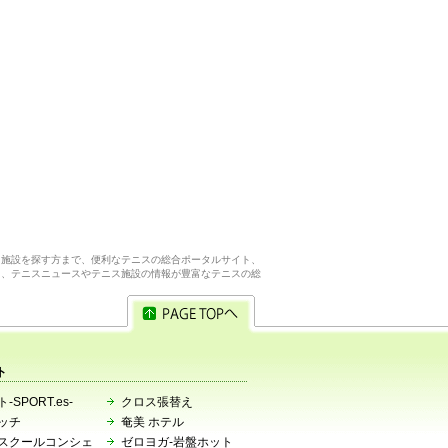
ス施設を探す方まで、便利なテニスの総合ポータルサイト、
ら、テニスニュースやテニス施設の情報が豊富なテニスの総
ト
-SPORT.es-
クロス張替え
ッチ
奄美 ホテル
スクールコンシェ
ゼロヨガ-岩盤ホット