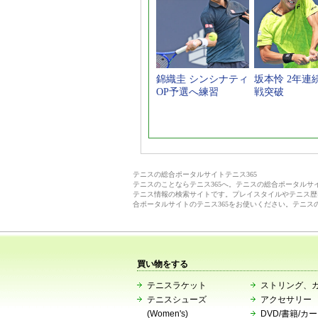
錦織圭 シンシナティ
坂本怜 2年連
OP予選へ練習
戦突破
テニスの総合ポータルサイトテニス365
テニスのことならテニス365へ。テニスの総合ポータル
テニス情報の検索サイトです。プレイスタイルやテニス歴
合ポータルサイトのテニス365をお使いください。テニス
買い物をする
テニスラケット
ストリング、
テニスシューズ
アクセサリー
(Women's)
DVD/書籍/カ