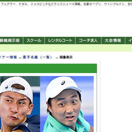
 錦織圭、フェデラー、ナダル、ジョコビッチなどテニスニュース満載。全豪オープン、ウィンブルドン、
→
→
Pツアー情報
選手名鑑（一覧）
画像表示