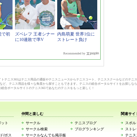
続で初
ズベレフ 王者シナー
内島萌夏 世界1位に
に10連敗で準V
ストレート負け
Recommended by
サイトテニス365はテニス用品の通販やテニスニュースからテニスコート、テニススクールなどのテニ
など、テニス用品を様々な角度から探すこともできます。テニスの総合ポータルサイトをお探しな
の総合ポータルサイトのテニス365であなたのテニスをもっと楽しく！
仲間と楽しむ
関連サイ
ガット
サークル
テニスブログ
スポルト
サークル検索
ブログランキング
ストレ
ード/ポス
サークルなんでも掲示板
テニス