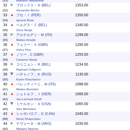
(33)
Brandon Nakashima
32
ブロックス・Ａ (BEL)
1353.00
(32)
Alexander Blockx
33
ブセ・Ｉ (PER)
1350.00
(34)
Ignacio Buse
34
ベルグス・Ｚ (BEL)
1340.00
(36)
Zizou Bergs
35
アルナルディ・Ｍ (ITA)
1299.00
(35)
Matteo Arnaldi
36
フェリー・Ａ (GBR)
1285.00
(37)
Arthur Fery
37
ノリー，C (GBR)
1255.00
(39)
Cameron Norrie
38
コリニョン・Ｒ (BEL)
1234.00
(38)
Raphael Collignon
39
ハチャノフ，Ｋ (RUS)
1130.00
(26)
Karen Khachanov
40
ベレッティーニ，Ｍ (ITA)
1088.00
(41)
Matteo Berrettini
41
シュトルフ，Ｊ (GER)
1066.00
(42)
Jan-Lennard Struff
42
ミケルセン・Ａ (USA)
1065.00
(40)
Alex Michelsen
43
シャポバロフ，Ｄ (CAN)
1045.00
(68)
Denis Shapovalov
44
ナヴォーネ・Ｍ (ARG)
1030.00
(44)
Mariano Navone