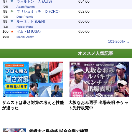
97
ウォルトン・Ａ (AUS)
654.00
(96)
Adam Walton
98
プリシュミッチ・Ｄ (CRO)
652.00
(98)
Dino Prizmic
99
ルーネ，Ｈ (DEN)
650.00
(82)
Holger Rune
100
ダム・M (USA)
650.00
(104)
Martin Damm
101-200位 →
オススメ人気記事
ザムストは暑さ対策の考えと性能
大坂なおみ選手 出場表明 チケッ
が違った
ト先行販売中
錦織圭と島袋将 試合会場で練習