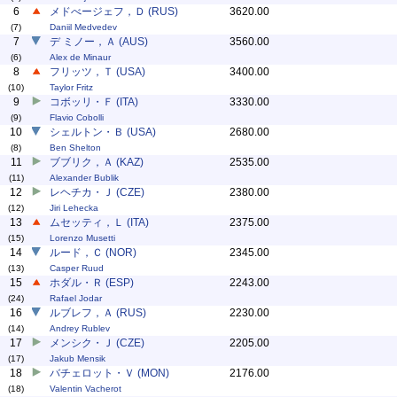
6
メドべージェフ，Ｄ (RUS)
3620.00
(7)
Daniil Medvedev
7
デ ミノー，Ａ (AUS)
3560.00
(6)
Alex de Minaur
8
フリッツ，Ｔ (USA)
3400.00
(10)
Taylor Fritz
9
コボッリ・Ｆ (ITA)
3330.00
(9)
Flavio Cobolli
10
シェルトン・Ｂ (USA)
2680.00
(8)
Ben Shelton
11
ブブリク，Ａ (KAZ)
2535.00
(11)
Alexander Bublik
12
レヘチカ・Ｊ (CZE)
2380.00
(12)
Jiri Lehecka
13
ムセッティ，Ｌ (ITA)
2375.00
(15)
Lorenzo Musetti
14
ルード，Ｃ (NOR)
2345.00
(13)
Casper Ruud
15
ホダル・Ｒ (ESP)
2243.00
(24)
Rafael Jodar
16
ルブレフ，Ａ (RUS)
2230.00
(14)
Andrey Rublev
17
メンシク・Ｊ (CZE)
2205.00
(17)
Jakub Mensik
18
バチェロット・Ｖ (MON)
2176.00
(18)
Valentin Vacherot