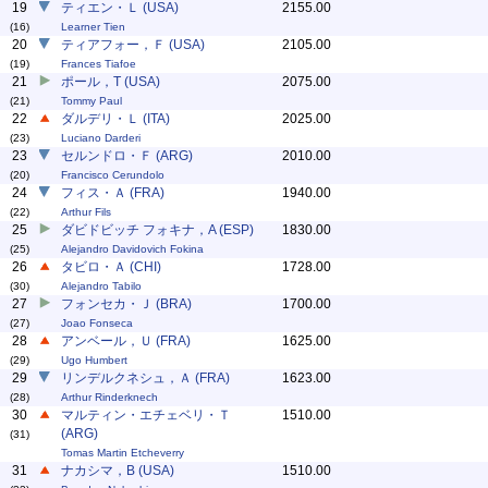
19
ティエン・Ｌ (USA)
2155.00
(16)
Learner Tien
20
ティアフォー，Ｆ (USA)
2105.00
(19)
Frances Tiafoe
21
ポール，T (USA)
2075.00
(21)
Tommy Paul
22
ダルデリ・Ｌ (ITA)
2025.00
(23)
Luciano Darderi
23
セルンドロ・Ｆ (ARG)
2010.00
(20)
Francisco Cerundolo
24
フィス・Ａ (FRA)
1940.00
(22)
Arthur Fils
25
ダビドビッチ フォキナ，A (ESP)
1830.00
(25)
Alejandro Davidovich Fokina
26
タビロ・Ａ (CHI)
1728.00
(30)
Alejandro Tabilo
27
フォンセカ・Ｊ (BRA)
1700.00
(27)
Joao Fonseca
28
アンベール，Ｕ (FRA)
1625.00
(29)
Ugo Humbert
29
リンデルクネシュ，Ａ (FRA)
1623.00
(28)
Arthur Rinderknech
30
マルティン・エチェベリ・Ｔ
1510.00
(ARG)
(31)
Tomas Martin Etcheverry
31
ナカシマ，B (USA)
1510.00