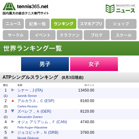
ATPシングルスランキング
(8月3日現在)
順位
名前
ポイント
1
シナー，J (ITA)
13450.00
(1)
Jannik Sinner
2
アルカラス，Ｃ (ESP)
8160.00
(3)
Carlos Alcaraz
3
ズベレフ，Ａ (GER)
8120.00
(2)
Alexander Zverev
4
オジェ アリアシム，Ｆ (CAN)
4740.00
(4)
Felix Auger-Aliassime
5
ジョコビッチ，Ｎ (SRB)
3760.00
(5)
Novak Djokovic