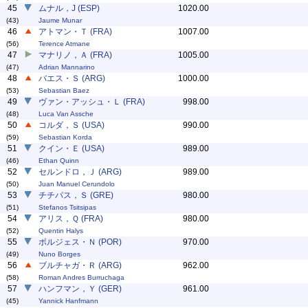
45
ムナル，J (ESP)
1020.00
(43)
Jaume Munar
46
アトマン・Ｔ (FRA)
1007.00
(56)
Terence Atmane
47
マナリノ，Ａ (FRA)
1005.00
(47)
Adrian Mannarino
48
バエス・Ｓ (ARG)
1000.00
(53)
Sebastian Baez
49
ヴァン・アッシュ・Ｌ (FRA)
998.00
(48)
Luca Van Assche
50
コルダ，Ｓ (USA)
990.00
(59)
Sebastian Korda
51
クイン・Ｅ (USA)
989.00
(46)
Ethan Quinn
52
セルンドロ，Ｊ (ARG)
989.00
(50)
Juan Manuel Cerundolo
53
チチパス，Ｓ (GRE)
980.00
(51)
Stefanos Tsitsipas
54
アリス，Ｑ (FRA)
980.00
(52)
Quentin Halys
55
ボルジェス・Ｎ (POR)
970.00
(49)
Nuno Borges
56
ブルチャガ・Ｒ (ARG)
962.00
(58)
Roman Andres Burruchaga
57
ハンフマン，Ｙ (GER)
961.00
(45)
Yannick Hanfmann