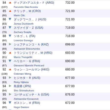
84
ディアズ=アコスタ・Ｆ (ARG)
732.00
(107)
Facundo Diaz Acosta
85
チリッチ，Ｍ (CRO)
721.00
(86)
Marin Cilic
86
ダックワース，Ｊ (AUS)
721.00
(83)
James Duckworth
87
スヴァイダ・Ｚ (USA)
719.00
(76)
Zachary Svajda
88
ソネゴ，Ｌ (ITA)
718.00
(80)
Lorenzo Sonego
89
シェフチェンコ・Ａ (KAZ)
699.00
(89)
Aleksandr Shevchenko
90
トランジェリティ，Ｍ (ARG)
693.00
(91)
Marco Trungelliti
91
ペリカー・Ｇ (FRA)
690.00
(87)
Giovanni Mpetshi Perricard
92
ウォン・コールマン (HKG)
680.00
(108)
Coleman Wong
93
ヒジカタ・Ｒ (AUS)
677.00
(93)
Rinky Hijikata
94
島袋将 (JPN)
677.00
(94)
Sho Shimabukuro
95
コバチェビッチ・Ａ (USA)
676.00
(95)
Aleksandar Kovacevic
96
ガストン，Ｈ (FRA)
672.00
(90)
Hugo Gaston