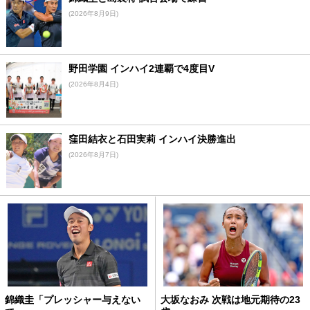
(2026年8月9日)
野田学園 インハイ2連覇で4度目V
(2026年8月4日)
窪田結衣と石田実莉 インハイ決勝進出
(2026年8月7日)
錦織圭「プレッシャー与えない
大坂なおみ 次戦は地元期待の23