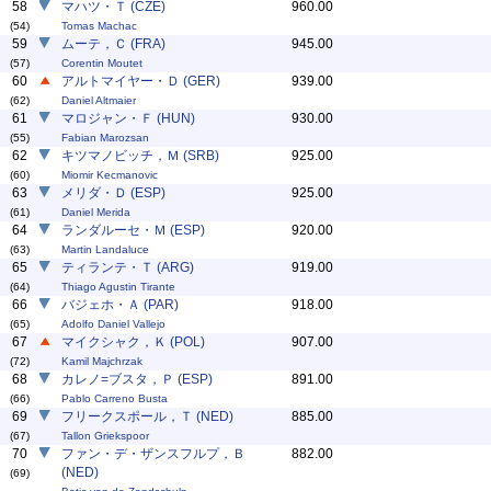
58
マハツ・Ｔ (CZE)
960.00
(54)
Tomas Machac
59
ムーテ，Ｃ (FRA)
945.00
(57)
Corentin Moutet
60
アルトマイヤー・Ｄ (GER)
939.00
(62)
Daniel Altmaier
61
マロジャン・Ｆ (HUN)
930.00
(55)
Fabian Marozsan
62
キツマノビッチ，Ｍ (SRB)
925.00
(60)
Miomir Kecmanovic
63
メリダ・Ｄ (ESP)
925.00
(61)
Daniel Merida
64
ランダルーセ・Ｍ (ESP)
920.00
(63)
Martin Landaluce
65
ティランテ・Ｔ (ARG)
919.00
(64)
Thiago Agustin Tirante
66
バジェホ・Ａ (PAR)
918.00
(65)
Adolfo Daniel Vallejo
67
マイクシャク，Ｋ (POL)
907.00
(72)
Kamil Majchrzak
68
カレノ=ブスタ，Ｐ (ESP)
891.00
(66)
Pablo Carreno Busta
69
フリークスポール，Ｔ (NED)
885.00
(67)
Tallon Griekspoor
70
ファン・デ・ザンスフルプ，Ｂ
882.00
(NED)
(69)