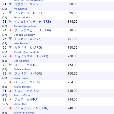
Botic van de Zandschulp
71
コプジバ・Ｖ (CZE)
868.00
(70)
Vit Kopriva
72
フルカチュ，Ｈ (POL)
865.00
(71)
Hubert Hurkacz
73
メジェドビッチ・Ｈ (SRB)
844.00
(73)
Hamad Medjedovic
74
ブルックスビー，Ｊ (USA)
810.00
(77)
Jenson Brooksby
75
モルカン・Ａ (SVK)
791.00
(74)
Alex Molcan
76
カラベリ・Ｃ (ARG)
790.00
(75)
Camilo Ugo Carabelli
77
チョインスキ・Ｊ (GBR)
770.00
(88)
Jan Choinski
78
ロイエ・Ｖ (FRA)
763.00
(78)
Valentin Royer
79
ファリア・Ｊ (POR)
760.00
(79)
Jaime Faria
80
ベルッチ・Ｍ (ITA)
754.00
(81)
Mattia Bellucci
81
ギロン，Ｍ (USA)
745.00
(85)
Marcos Giron
82
ジェア・Ａ (FRA)
744.00
(127)
Arthur Gea
83
フチョビッチ，Ｍ (HUN)
740.00
(84)
Marton Fucsovics