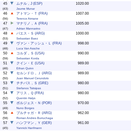
45
ムナル，J (ESP)
1020.00
(43)
Jaume Munar
46
アトマン・Ｔ (FRA)
1007.00
(56)
Terence Atmane
47
マナリノ，Ａ (FRA)
1005.00
(47)
Adrian Mannarino
48
バエス・Ｓ (ARG)
1000.00
(53)
Sebastian Baez
49
ヴァン・アッシュ・Ｌ (FRA)
998.00
(48)
Luca Van Assche
50
コルダ，Ｓ (USA)
990.00
(59)
Sebastian Korda
51
クイン・Ｅ (USA)
989.00
(46)
Ethan Quinn
52
セルンドロ，Ｊ (ARG)
989.00
(50)
Juan Manuel Cerundolo
53
チチパス，Ｓ (GRE)
980.00
(51)
Stefanos Tsitsipas
54
アリス，Ｑ (FRA)
980.00
(52)
Quentin Halys
55
ボルジェス・Ｎ (POR)
970.00
(49)
Nuno Borges
56
ブルチャガ・Ｒ (ARG)
962.00
(58)
Roman Andres Burruchaga
57
ハンフマン，Ｙ (GER)
961.00
(45)
Yannick Hanfmann