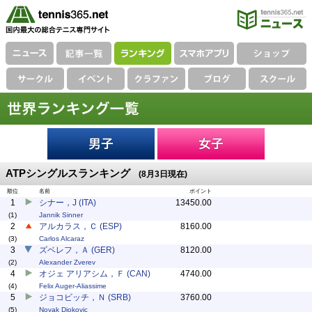
ATPシングルスランキング
(8月3日現在)
順位
名前
ポイント
1
シナー，J (ITA)
13450.00
(1)
Jannik Sinner
2
アルカラス，Ｃ (ESP)
8160.00
(3)
Carlos Alcaraz
3
ズベレフ，Ａ (GER)
8120.00
(2)
Alexander Zverev
4
オジェ アリアシム，Ｆ (CAN)
4740.00
(4)
Felix Auger-Aliassime
5
ジョコビッチ，Ｎ (SRB)
3760.00
(5)
Novak Djokovic