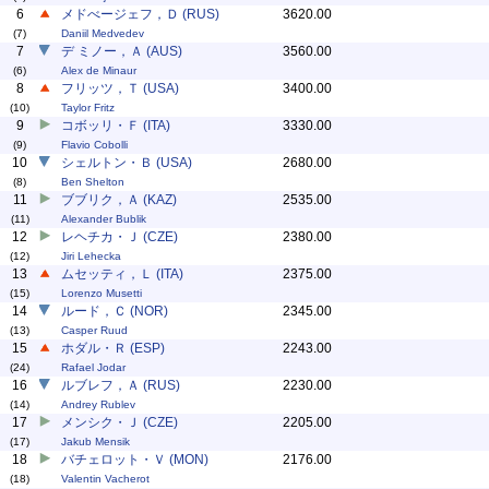
6
メドべージェフ，Ｄ (RUS)
3620.00
(7)
Daniil Medvedev
7
デ ミノー，Ａ (AUS)
3560.00
(6)
Alex de Minaur
8
フリッツ，Ｔ (USA)
3400.00
(10)
Taylor Fritz
9
コボッリ・Ｆ (ITA)
3330.00
(9)
Flavio Cobolli
10
シェルトン・Ｂ (USA)
2680.00
(8)
Ben Shelton
11
ブブリク，Ａ (KAZ)
2535.00
(11)
Alexander Bublik
12
レヘチカ・Ｊ (CZE)
2380.00
(12)
Jiri Lehecka
13
ムセッティ，Ｌ (ITA)
2375.00
(15)
Lorenzo Musetti
14
ルード，Ｃ (NOR)
2345.00
(13)
Casper Ruud
15
ホダル・Ｒ (ESP)
2243.00
(24)
Rafael Jodar
16
ルブレフ，Ａ (RUS)
2230.00
(14)
Andrey Rublev
17
メンシク・Ｊ (CZE)
2205.00
(17)
Jakub Mensik
18
バチェロット・Ｖ (MON)
2176.00
(18)
Valentin Vacherot