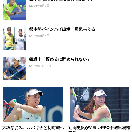
(2026年8月8日)
熊本勢がインハイ出場「勇気与える」
(2026年8月5日)
錦織圭「辞めるに辞められない」
(2026年7月30日)
大坂なおみ、ルバキナと初対戦へ
辻岡史帆がV 東レPPO予選出場権