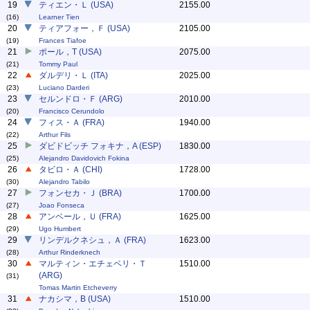
19
ティエン・Ｌ (USA)
2155.00
(16)
Learner Tien
20
ティアフォー，Ｆ (USA)
2105.00
(19)
Frances Tiafoe
21
ポール，T (USA)
2075.00
(21)
Tommy Paul
22
ダルデリ・Ｌ (ITA)
2025.00
(23)
Luciano Darderi
23
セルンドロ・Ｆ (ARG)
2010.00
(20)
Francisco Cerundolo
24
フィス・Ａ (FRA)
1940.00
(22)
Arthur Fils
25
ダビドビッチ フォキナ，A (ESP)
1830.00
(25)
Alejandro Davidovich Fokina
26
タビロ・Ａ (CHI)
1728.00
(30)
Alejandro Tabilo
27
フォンセカ・Ｊ (BRA)
1700.00
(27)
Joao Fonseca
28
アンベール，Ｕ (FRA)
1625.00
(29)
Ugo Humbert
29
リンデルクネシュ，Ａ (FRA)
1623.00
(28)
Arthur Rinderknech
30
マルティン・エチェベリ・Ｔ
1510.00
(ARG)
(31)
Tomas Martin Etcheverry
31
ナカシマ，B (USA)
1510.00