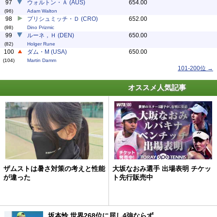
97
ウォルトン・Ａ (AUS)
654.00
(96)
Adam Walton
98
プリシュミッチ・Ｄ (CRO)
652.00
(98)
Dino Prizmic
99
ルーネ，Ｈ (DEN)
650.00
(82)
Holger Rune
100
ダム・M (USA)
650.00
(104)
Martin Damm
101-200位 →
オススメ人気記事
ザムストは暑さ対策の考えと性能
大坂なおみ選手 出場表明 チケッ
が違った
ト先行販売中
坂本怜 世界268位に屈し4強ならず