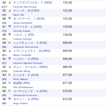
84
ディアズ=アコスタ・Ｆ (ARG)
732.00
(107)
Facundo Diaz Acosta
85
チリッチ，Ｍ (CRO)
721.00
(86)
Marin Cilic
86
ダックワース，Ｊ (AUS)
721.00
(83)
James Duckworth
87
スヴァイダ・Ｚ (USA)
719.00
(76)
Zachary Svajda
88
ソネゴ，Ｌ (ITA)
718.00
(80)
Lorenzo Sonego
89
シェフチェンコ・Ａ (KAZ)
699.00
(89)
Aleksandr Shevchenko
90
トランジェリティ，Ｍ (ARG)
693.00
(91)
Marco Trungelliti
91
ペリカー・Ｇ (FRA)
690.00
(87)
Giovanni Mpetshi Perricard
92
ウォン・コールマン (HKG)
680.00
(108)
Coleman Wong
93
ヒジカタ・Ｒ (AUS)
677.00
(93)
Rinky Hijikata
94
島袋将 (JPN)
677.00
(94)
Sho Shimabukuro
95
コバチェビッチ・Ａ (USA)
676.00
(95)
Aleksandar Kovacevic
96
ガストン，Ｈ (FRA)
672.00
(90)
Hugo Gaston