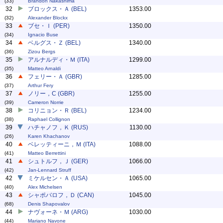
(33)
Brandon Nakashima
32
ブロックス・Ａ (BEL)
1353.00
(32)
Alexander Blockx
33
ブセ・Ｉ (PER)
1350.00
(34)
Ignacio Buse
34
ベルグス・Ｚ (BEL)
1340.00
(36)
Zizou Bergs
35
アルナルディ・Ｍ (ITA)
1299.00
(35)
Matteo Arnaldi
36
フェリー・Ａ (GBR)
1285.00
(37)
Arthur Fery
37
ノリー，C (GBR)
1255.00
(39)
Cameron Norrie
38
コリニョン・Ｒ (BEL)
1234.00
(38)
Raphael Collignon
39
ハチャノフ，Ｋ (RUS)
1130.00
(26)
Karen Khachanov
40
ベレッティーニ，Ｍ (ITA)
1088.00
(41)
Matteo Berrettini
41
シュトルフ，Ｊ (GER)
1066.00
(42)
Jan-Lennard Struff
42
ミケルセン・Ａ (USA)
1065.00
(40)
Alex Michelsen
43
シャポバロフ，Ｄ (CAN)
1045.00
(68)
Denis Shapovalov
44
ナヴォーネ・Ｍ (ARG)
1030.00
(44)
Mariano Navone