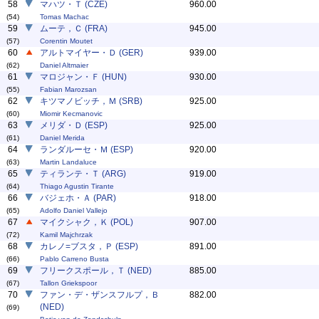
58
マハツ・Ｔ (CZE)
960.00
(54)
Tomas Machac
59
ムーテ，Ｃ (FRA)
945.00
(57)
Corentin Moutet
60
アルトマイヤー・Ｄ (GER)
939.00
(62)
Daniel Altmaier
61
マロジャン・Ｆ (HUN)
930.00
(55)
Fabian Marozsan
62
キツマノビッチ，Ｍ (SRB)
925.00
(60)
Miomir Kecmanovic
63
メリダ・Ｄ (ESP)
925.00
(61)
Daniel Merida
64
ランダルーセ・Ｍ (ESP)
920.00
(63)
Martin Landaluce
65
ティランテ・Ｔ (ARG)
919.00
(64)
Thiago Agustin Tirante
66
バジェホ・Ａ (PAR)
918.00
(65)
Adolfo Daniel Vallejo
67
マイクシャク，Ｋ (POL)
907.00
(72)
Kamil Majchrzak
68
カレノ=ブスタ，Ｐ (ESP)
891.00
(66)
Pablo Carreno Busta
69
フリークスポール，Ｔ (NED)
885.00
(67)
Tallon Griekspoor
70
ファン・デ・ザンスフルプ，Ｂ
882.00
(NED)
(69)