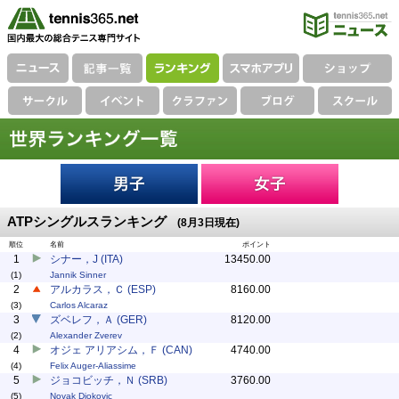
ATPシングルスランキング
(8月3日現在)
順位
名前
ポイント
1
シナー，J (ITA)
13450.00
(1)
Jannik Sinner
2
アルカラス，Ｃ (ESP)
8160.00
(3)
Carlos Alcaraz
3
ズベレフ，Ａ (GER)
8120.00
(2)
Alexander Zverev
4
オジェ アリアシム，Ｆ (CAN)
4740.00
(4)
Felix Auger-Aliassime
5
ジョコビッチ，Ｎ (SRB)
3760.00
(5)
Novak Djokovic