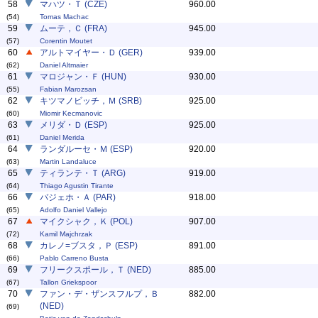
58
マハツ・Ｔ (CZE)
960.00
(54)
Tomas Machac
59
ムーテ，Ｃ (FRA)
945.00
(57)
Corentin Moutet
60
アルトマイヤー・Ｄ (GER)
939.00
(62)
Daniel Altmaier
61
マロジャン・Ｆ (HUN)
930.00
(55)
Fabian Marozsan
62
キツマノビッチ，Ｍ (SRB)
925.00
(60)
Miomir Kecmanovic
63
メリダ・Ｄ (ESP)
925.00
(61)
Daniel Merida
64
ランダルーセ・Ｍ (ESP)
920.00
(63)
Martin Landaluce
65
ティランテ・Ｔ (ARG)
919.00
(64)
Thiago Agustin Tirante
66
バジェホ・Ａ (PAR)
918.00
(65)
Adolfo Daniel Vallejo
67
マイクシャク，Ｋ (POL)
907.00
(72)
Kamil Majchrzak
68
カレノ=ブスタ，Ｐ (ESP)
891.00
(66)
Pablo Carreno Busta
69
フリークスポール，Ｔ (NED)
885.00
(67)
Tallon Griekspoor
70
ファン・デ・ザンスフルプ，Ｂ
882.00
(NED)
(69)