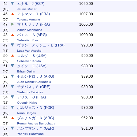
45
ムナル，J (ESP)
1020.00
(43)
Jaume Munar
46
アトマン・Ｔ (FRA)
1007.00
(56)
Terence Atmane
47
マナリノ，Ａ (FRA)
1005.00
(47)
Adrian Mannarino
48
バエス・Ｓ (ARG)
1000.00
(53)
Sebastian Baez
49
ヴァン・アッシュ・Ｌ (FRA)
998.00
(48)
Luca Van Assche
50
コルダ，Ｓ (USA)
990.00
(59)
Sebastian Korda
51
クイン・Ｅ (USA)
989.00
(46)
Ethan Quinn
52
セルンドロ，Ｊ (ARG)
989.00
(50)
Juan Manuel Cerundolo
53
チチパス，Ｓ (GRE)
980.00
(51)
Stefanos Tsitsipas
54
アリス，Ｑ (FRA)
980.00
(52)
Quentin Halys
55
ボルジェス・Ｎ (POR)
970.00
(49)
Nuno Borges
56
ブルチャガ・Ｒ (ARG)
962.00
(58)
Roman Andres Burruchaga
57
ハンフマン，Ｙ (GER)
961.00
(45)
Yannick Hanfmann