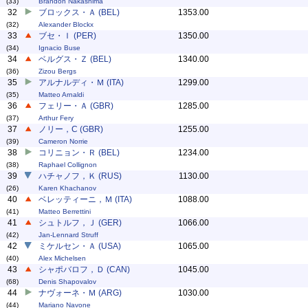
(33)
Brandon Nakashima
32
ブロックス・Ａ (BEL)
1353.00
(32)
Alexander Blockx
33
ブセ・Ｉ (PER)
1350.00
(34)
Ignacio Buse
34
ベルグス・Ｚ (BEL)
1340.00
(36)
Zizou Bergs
35
アルナルディ・Ｍ (ITA)
1299.00
(35)
Matteo Arnaldi
36
フェリー・Ａ (GBR)
1285.00
(37)
Arthur Fery
37
ノリー，C (GBR)
1255.00
(39)
Cameron Norrie
38
コリニョン・Ｒ (BEL)
1234.00
(38)
Raphael Collignon
39
ハチャノフ，Ｋ (RUS)
1130.00
(26)
Karen Khachanov
40
ベレッティーニ，Ｍ (ITA)
1088.00
(41)
Matteo Berrettini
41
シュトルフ，Ｊ (GER)
1066.00
(42)
Jan-Lennard Struff
42
ミケルセン・Ａ (USA)
1065.00
(40)
Alex Michelsen
43
シャポバロフ，Ｄ (CAN)
1045.00
(68)
Denis Shapovalov
44
ナヴォーネ・Ｍ (ARG)
1030.00
(44)
Mariano Navone