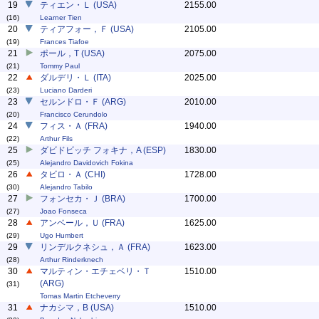
19
ティエン・Ｌ (USA)
2155.00
(16)
Learner Tien
20
ティアフォー，Ｆ (USA)
2105.00
(19)
Frances Tiafoe
21
ポール，T (USA)
2075.00
(21)
Tommy Paul
22
ダルデリ・Ｌ (ITA)
2025.00
(23)
Luciano Darderi
23
セルンドロ・Ｆ (ARG)
2010.00
(20)
Francisco Cerundolo
24
フィス・Ａ (FRA)
1940.00
(22)
Arthur Fils
25
ダビドビッチ フォキナ，A (ESP)
1830.00
(25)
Alejandro Davidovich Fokina
26
タビロ・Ａ (CHI)
1728.00
(30)
Alejandro Tabilo
27
フォンセカ・Ｊ (BRA)
1700.00
(27)
Joao Fonseca
28
アンベール，Ｕ (FRA)
1625.00
(29)
Ugo Humbert
29
リンデルクネシュ，Ａ (FRA)
1623.00
(28)
Arthur Rinderknech
30
マルティン・エチェベリ・Ｔ
1510.00
(ARG)
(31)
Tomas Martin Etcheverry
31
ナカシマ，B (USA)
1510.00