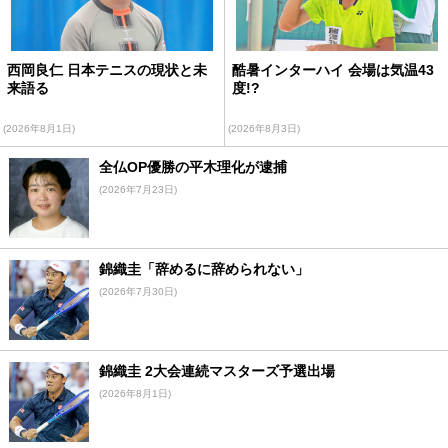
西岡良仁 日本テニスの現状と未
酷暑インターハイ 会場は気温43
来語る
度!?
(2026年8月1日)
(2026年8月3日)
全仏OP優勝の平木理化が逮捕
(2026年7月23日)
錦織圭「辞めるに辞められない」
(2026年7月30日)
錦織圭 2大会連続マスターズ予選出場
(2026年8月1日)