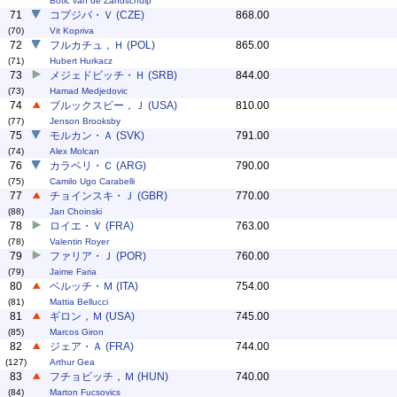
Botic van de Zandschulp
71
コプジバ・Ｖ (CZE)
868.00
(70)
Vit Kopriva
72
フルカチュ，Ｈ (POL)
865.00
(71)
Hubert Hurkacz
73
メジェドビッチ・Ｈ (SRB)
844.00
(73)
Hamad Medjedovic
74
ブルックスビー，Ｊ (USA)
810.00
(77)
Jenson Brooksby
75
モルカン・Ａ (SVK)
791.00
(74)
Alex Molcan
76
カラベリ・Ｃ (ARG)
790.00
(75)
Camilo Ugo Carabelli
77
チョインスキ・Ｊ (GBR)
770.00
(88)
Jan Choinski
78
ロイエ・Ｖ (FRA)
763.00
(78)
Valentin Royer
79
ファリア・Ｊ (POR)
760.00
(79)
Jaime Faria
80
ベルッチ・Ｍ (ITA)
754.00
(81)
Mattia Bellucci
81
ギロン，Ｍ (USA)
745.00
(85)
Marcos Giron
82
ジェア・Ａ (FRA)
744.00
(127)
Arthur Gea
83
フチョビッチ，Ｍ (HUN)
740.00
(84)
Marton Fucsovics