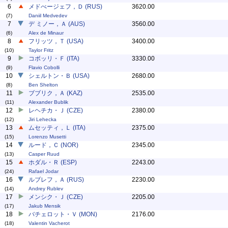
6
メドべージェフ，Ｄ (RUS)
3620.00
(7)
Daniil Medvedev
7
デ ミノー，Ａ (AUS)
3560.00
(6)
Alex de Minaur
8
フリッツ，Ｔ (USA)
3400.00
(10)
Taylor Fritz
9
コボッリ・Ｆ (ITA)
3330.00
(9)
Flavio Cobolli
10
シェルトン・Ｂ (USA)
2680.00
(8)
Ben Shelton
11
ブブリク，Ａ (KAZ)
2535.00
(11)
Alexander Bublik
12
レヘチカ・Ｊ (CZE)
2380.00
(12)
Jiri Lehecka
13
ムセッティ，Ｌ (ITA)
2375.00
(15)
Lorenzo Musetti
14
ルード，Ｃ (NOR)
2345.00
(13)
Casper Ruud
15
ホダル・Ｒ (ESP)
2243.00
(24)
Rafael Jodar
16
ルブレフ，Ａ (RUS)
2230.00
(14)
Andrey Rublev
17
メンシク・Ｊ (CZE)
2205.00
(17)
Jakub Mensik
18
バチェロット・Ｖ (MON)
2176.00
(18)
Valentin Vacherot