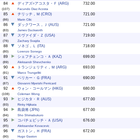
84
ディアズ=アコスタ・Ｆ (ARG)
732.00
(107)
Facundo Diaz Acosta
85
チリッチ，Ｍ (CRO)
721.00
(86)
Marin Cilic
86
ダックワース，Ｊ (AUS)
721.00
(83)
James Duckworth
87
スヴァイダ・Ｚ (USA)
719.00
(76)
Zachary Svajda
88
ソネゴ，Ｌ (ITA)
718.00
(80)
Lorenzo Sonego
89
シェフチェンコ・Ａ (KAZ)
699.00
(89)
Aleksandr Shevchenko
90
トランジェリティ，Ｍ (ARG)
693.00
(91)
Marco Trungelliti
91
ペリカー・Ｇ (FRA)
690.00
(87)
Giovanni Mpetshi Perricard
92
ウォン・コールマン (HKG)
680.00
(108)
Coleman Wong
93
ヒジカタ・Ｒ (AUS)
677.00
(93)
Rinky Hijikata
94
島袋将 (JPN)
677.00
(94)
Sho Shimabukuro
95
コバチェビッチ・Ａ (USA)
676.00
(95)
Aleksandar Kovacevic
96
ガストン，Ｈ (FRA)
672.00
(90)
Hugo Gaston