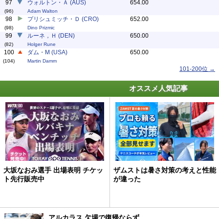
97
ウォルトン・Ａ (AUS)
654.00
(96)
Adam Walton
98
プリシュミッチ・Ｄ (CRO)
652.00
(98)
Dino Prizmic
99
ルーネ，Ｈ (DEN)
650.00
(82)
Holger Rune
100
ダム・M (USA)
650.00
(104)
Martin Damm
101-200位 →
オススメ人気記事
大坂なおみ選手 出場表明 チケッ
ザムストは暑さ対策の考えと性能
ト先行販売中
が違った
アルカラス 欠場で復帰ならず