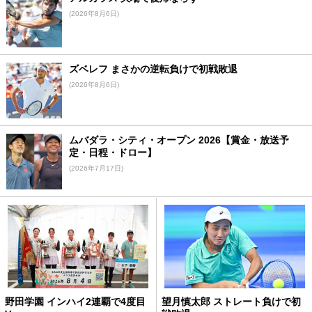
(2026年8月6日)
ズベレフ まさかの逆転負けで初戦敗退
(2026年8月6日)
ムバダラ・シティ・オープン 2026【賞金・放送予
定・日程・ドロー】
(2026年7月17日)
野田学園 インハイ2連覇で4度目
望月慎太郎 ストレート負けで初