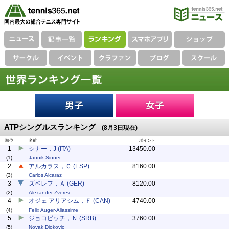
ATPシングルスランキング
(8月3日現在)
順位
名前
ポイント
1
シナー，J (ITA)
13450.00
(1)
Jannik Sinner
2
アルカラス，Ｃ (ESP)
8160.00
(3)
Carlos Alcaraz
3
ズベレフ，Ａ (GER)
8120.00
(2)
Alexander Zverev
4
オジェ アリアシム，Ｆ (CAN)
4740.00
(4)
Felix Auger-Aliassime
5
ジョコビッチ，Ｎ (SRB)
3760.00
(5)
Novak Djokovic