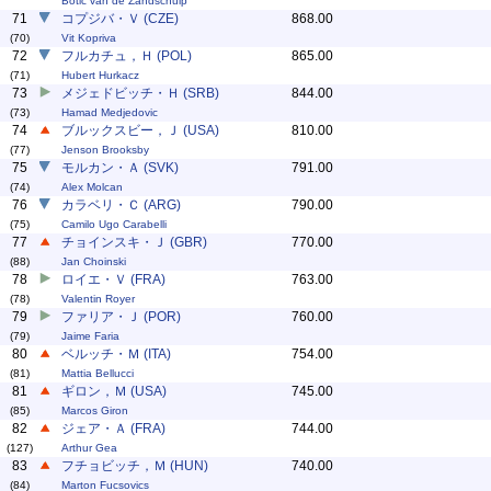
Botic van de Zandschulp
71
コプジバ・Ｖ (CZE)
868.00
(70)
Vit Kopriva
72
フルカチュ，Ｈ (POL)
865.00
(71)
Hubert Hurkacz
73
メジェドビッチ・Ｈ (SRB)
844.00
(73)
Hamad Medjedovic
74
ブルックスビー，Ｊ (USA)
810.00
(77)
Jenson Brooksby
75
モルカン・Ａ (SVK)
791.00
(74)
Alex Molcan
76
カラベリ・Ｃ (ARG)
790.00
(75)
Camilo Ugo Carabelli
77
チョインスキ・Ｊ (GBR)
770.00
(88)
Jan Choinski
78
ロイエ・Ｖ (FRA)
763.00
(78)
Valentin Royer
79
ファリア・Ｊ (POR)
760.00
(79)
Jaime Faria
80
ベルッチ・Ｍ (ITA)
754.00
(81)
Mattia Bellucci
81
ギロン，Ｍ (USA)
745.00
(85)
Marcos Giron
82
ジェア・Ａ (FRA)
744.00
(127)
Arthur Gea
83
フチョビッチ，Ｍ (HUN)
740.00
(84)
Marton Fucsovics