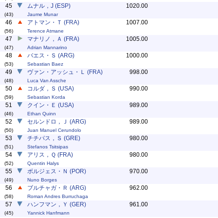
45
ムナル，J (ESP)
1020.00
(43)
Jaume Munar
46
アトマン・Ｔ (FRA)
1007.00
(56)
Terence Atmane
47
マナリノ，Ａ (FRA)
1005.00
(47)
Adrian Mannarino
48
バエス・Ｓ (ARG)
1000.00
(53)
Sebastian Baez
49
ヴァン・アッシュ・Ｌ (FRA)
998.00
(48)
Luca Van Assche
50
コルダ，Ｓ (USA)
990.00
(59)
Sebastian Korda
51
クイン・Ｅ (USA)
989.00
(46)
Ethan Quinn
52
セルンドロ，Ｊ (ARG)
989.00
(50)
Juan Manuel Cerundolo
53
チチパス，Ｓ (GRE)
980.00
(51)
Stefanos Tsitsipas
54
アリス，Ｑ (FRA)
980.00
(52)
Quentin Halys
55
ボルジェス・Ｎ (POR)
970.00
(49)
Nuno Borges
56
ブルチャガ・Ｒ (ARG)
962.00
(58)
Roman Andres Burruchaga
57
ハンフマン，Ｙ (GER)
961.00
(45)
Yannick Hanfmann