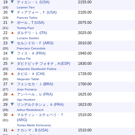
19
ティエン・Ｌ (USA)
2155.00
(16)
Learner Tien
20
ティアフォー，Ｆ (USA)
2105.00
(19)
Frances Tiafoe
21
ポール，T (USA)
2075.00
(21)
Tommy Paul
22
ダルデリ・Ｌ (ITA)
2025.00
(23)
Luciano Darderi
23
セルンドロ・Ｆ (ARG)
2010.00
(20)
Francisco Cerundolo
24
フィス・Ａ (FRA)
1940.00
(22)
Arthur Fils
25
ダビドビッチ フォキナ，A (ESP)
1830.00
(25)
Alejandro Davidovich Fokina
26
タビロ・Ａ (CHI)
1728.00
(30)
Alejandro Tabilo
27
フォンセカ・Ｊ (BRA)
1700.00
(27)
Joao Fonseca
28
アンベール，Ｕ (FRA)
1625.00
(29)
Ugo Humbert
29
リンデルクネシュ，Ａ (FRA)
1623.00
(28)
Arthur Rinderknech
30
マルティン・エチェベリ・Ｔ
1510.00
(ARG)
(31)
Tomas Martin Etcheverry
31
ナカシマ，B (USA)
1510.00