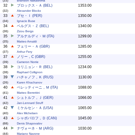
(33)
Brandon Nakashima
32
ブロックス・Ａ (BEL)
1353.00
(32)
Alexander Blockx
33
ブセ・Ｉ (PER)
1350.00
(34)
Ignacio Buse
34
ベルグス・Ｚ (BEL)
1340.00
(36)
Zizou Bergs
35
アルナルディ・Ｍ (ITA)
1299.00
(35)
Matteo Arnaldi
36
フェリー・Ａ (GBR)
1285.00
(37)
Arthur Fery
37
ノリー，C (GBR)
1255.00
(39)
Cameron Norrie
38
コリニョン・Ｒ (BEL)
1234.00
(38)
Raphael Collignon
39
ハチャノフ，Ｋ (RUS)
1130.00
(26)
Karen Khachanov
40
ベレッティーニ，Ｍ (ITA)
1088.00
(41)
Matteo Berrettini
41
シュトルフ，Ｊ (GER)
1066.00
(42)
Jan-Lennard Struff
42
ミケルセン・Ａ (USA)
1065.00
(40)
Alex Michelsen
43
シャポバロフ，Ｄ (CAN)
1045.00
(68)
Denis Shapovalov
44
ナヴォーネ・Ｍ (ARG)
1030.00
(44)
Mariano Navone