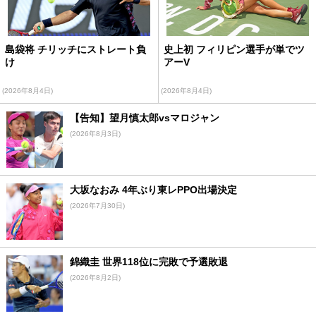
島袋将 チリッチにストレート負
史上初 フィリピン選手が単でツ
け
アーV
(2026年8月4日)
(2026年8月4日)
【告知】望月慎太郎vsマロジャン
(2026年8月3日)
大坂なおみ 4年ぶり東レPPO出場決定
(2026年7月30日)
錦織圭 世界118位に完敗で予選敗退
(2026年8月2日)