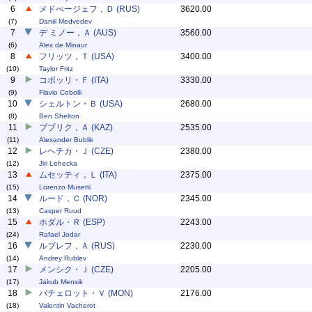
6
メドべージェフ，Ｄ (RUS)
3620.00
(7)
Daniil Medvedev
7
デ ミノー，Ａ (AUS)
3560.00
(6)
Alex de Minaur
8
フリッツ，Ｔ (USA)
3400.00
(10)
Taylor Fritz
9
コボッリ・Ｆ (ITA)
3330.00
(9)
Flavio Cobolli
10
シェルトン・Ｂ (USA)
2680.00
(8)
Ben Shelton
11
ブブリク，Ａ (KAZ)
2535.00
(11)
Alexander Bublik
12
レヘチカ・Ｊ (CZE)
2380.00
(12)
Jiri Lehecka
13
ムセッティ，Ｌ (ITA)
2375.00
(15)
Lorenzo Musetti
14
ルード，Ｃ (NOR)
2345.00
(13)
Casper Ruud
15
ホダル・Ｒ (ESP)
2243.00
(24)
Rafael Jodar
16
ルブレフ，Ａ (RUS)
2230.00
(14)
Andrey Rublev
17
メンシク・Ｊ (CZE)
2205.00
(17)
Jakub Mensik
18
バチェロット・Ｖ (MON)
2176.00
(18)
Valentin Vacherot