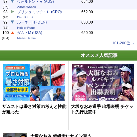
97
ウォルトン・Ａ (AUS)
654.00
(96)
Adam Walton
98
プリシュミッチ・Ｄ (CRO)
652.00
(98)
Dino Prizmic
99
ルーネ，Ｈ (DEN)
650.00
(82)
Holger Rune
100
ダム・M (USA)
650.00
(104)
Martin Damm
101-200位 →
オススメ人気記事
ザムストは暑さ対策の考えと性能
大坂なおみ選手 出場表明 チケッ
が違った
ト先行販売中
大坂なおみ 錦織圭にサイン貰う