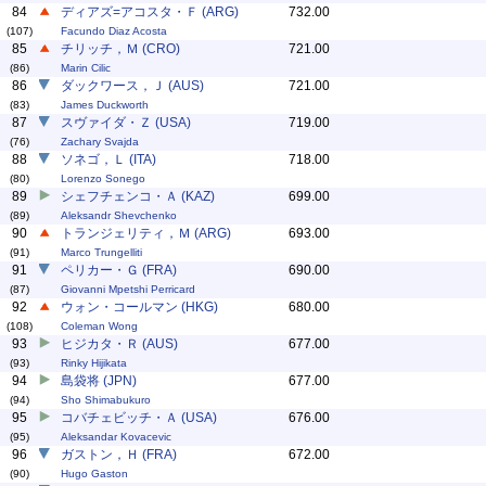
84
ディアズ=アコスタ・Ｆ (ARG)
732.00
(107)
Facundo Diaz Acosta
85
チリッチ，Ｍ (CRO)
721.00
(86)
Marin Cilic
86
ダックワース，Ｊ (AUS)
721.00
(83)
James Duckworth
87
スヴァイダ・Ｚ (USA)
719.00
(76)
Zachary Svajda
88
ソネゴ，Ｌ (ITA)
718.00
(80)
Lorenzo Sonego
89
シェフチェンコ・Ａ (KAZ)
699.00
(89)
Aleksandr Shevchenko
90
トランジェリティ，Ｍ (ARG)
693.00
(91)
Marco Trungelliti
91
ペリカー・Ｇ (FRA)
690.00
(87)
Giovanni Mpetshi Perricard
92
ウォン・コールマン (HKG)
680.00
(108)
Coleman Wong
93
ヒジカタ・Ｒ (AUS)
677.00
(93)
Rinky Hijikata
94
島袋将 (JPN)
677.00
(94)
Sho Shimabukuro
95
コバチェビッチ・Ａ (USA)
676.00
(95)
Aleksandar Kovacevic
96
ガストン，Ｈ (FRA)
672.00
(90)
Hugo Gaston