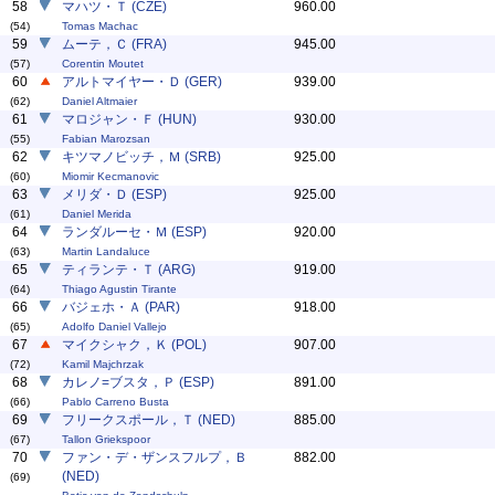
58
マハツ・Ｔ (CZE)
960.00
(54)
Tomas Machac
59
ムーテ，Ｃ (FRA)
945.00
(57)
Corentin Moutet
60
アルトマイヤー・Ｄ (GER)
939.00
(62)
Daniel Altmaier
61
マロジャン・Ｆ (HUN)
930.00
(55)
Fabian Marozsan
62
キツマノビッチ，Ｍ (SRB)
925.00
(60)
Miomir Kecmanovic
63
メリダ・Ｄ (ESP)
925.00
(61)
Daniel Merida
64
ランダルーセ・Ｍ (ESP)
920.00
(63)
Martin Landaluce
65
ティランテ・Ｔ (ARG)
919.00
(64)
Thiago Agustin Tirante
66
バジェホ・Ａ (PAR)
918.00
(65)
Adolfo Daniel Vallejo
67
マイクシャク，Ｋ (POL)
907.00
(72)
Kamil Majchrzak
68
カレノ=ブスタ，Ｐ (ESP)
891.00
(66)
Pablo Carreno Busta
69
フリークスポール，Ｔ (NED)
885.00
(67)
Tallon Griekspoor
70
ファン・デ・ザンスフルプ，Ｂ
882.00
(NED)
(69)