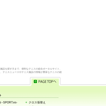
ス施設を探す方まで、便利なテニスの総合ポータルサイト、
ら、テニスニュースやテニス施設の情報が豊富なテニスの総
ト
-SPORT.es-
クロス張替え