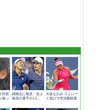
さ対策
錦織圭に敬意「史上
大坂なおみ ストレー
が違っ
最高の選手の1人」
ト負けで準決勝敗退