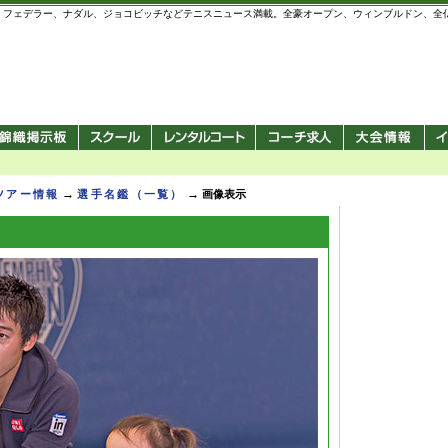
 錦織圭、フェデラー、ナダル、ジョコビッチなどテニスニュース満載。全豪オープン、ウィンブルドン、
→
→
Pツアー情報
選手名鑑（一覧）
画像表示