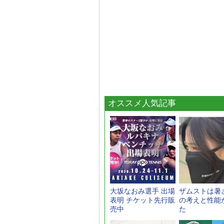
オススメ人気記事
大坂なおみ選手 出場
ザムストは暑
表明 チケット先行販
の考えと性能
売中
た