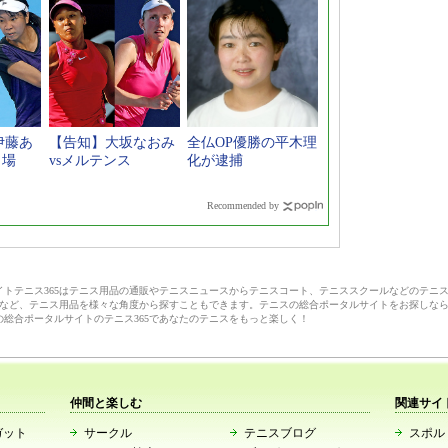
伊藤あ
【告知】大坂なおみ
全仏OP優勝の平木理
出場
vsメルテンス
化が逮捕
Recommended by
サイトテニス365はテニス用品の通販やテニスニュースからテニスコート、テニススクールなどのテニ
など、テニス用品を様々な角度から探すこともできます。テニスの総合ポータルサイトをお探しな
の総合ポータルサイトのテニス365であなたのテニスをもっと楽しく！
仲間と楽しむ
関連サイ
ガット
サークル
テニスブログ
スポルト