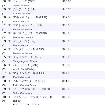
58
マハツ・Ｔ (CZE)
960.00
(54)
Tomas Machac
59
ムーテ，Ｃ (FRA)
945.00
(57)
Corentin Moutet
60
アルトマイヤー・Ｄ (GER)
939.00
(62)
Daniel Altmaier
61
マロジャン・Ｆ (HUN)
930.00
(55)
Fabian Marozsan
62
キツマノビッチ，Ｍ (SRB)
925.00
(60)
Miomir Kecmanovic
63
メリダ・Ｄ (ESP)
925.00
(61)
Daniel Merida
64
ランダルーセ・Ｍ (ESP)
920.00
(63)
Martin Landaluce
65
ティランテ・Ｔ (ARG)
919.00
(64)
Thiago Agustin Tirante
66
バジェホ・Ａ (PAR)
918.00
(65)
Adolfo Daniel Vallejo
67
マイクシャク，Ｋ (POL)
907.00
(72)
Kamil Majchrzak
68
カレノ=ブスタ，Ｐ (ESP)
891.00
(66)
Pablo Carreno Busta
69
フリークスポール，Ｔ (NED)
885.00
(67)
Tallon Griekspoor
70
ファン・デ・ザンスフルプ，Ｂ
882.00
(NED)
(69)