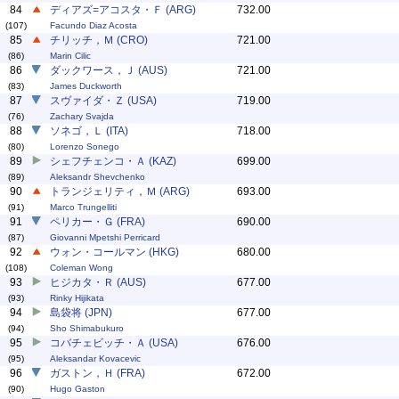
84
ディアズ=アコスタ・Ｆ (ARG)
732.00
(107)
Facundo Diaz Acosta
85
チリッチ，Ｍ (CRO)
721.00
(86)
Marin Cilic
86
ダックワース，Ｊ (AUS)
721.00
(83)
James Duckworth
87
スヴァイダ・Ｚ (USA)
719.00
(76)
Zachary Svajda
88
ソネゴ，Ｌ (ITA)
718.00
(80)
Lorenzo Sonego
89
シェフチェンコ・Ａ (KAZ)
699.00
(89)
Aleksandr Shevchenko
90
トランジェリティ，Ｍ (ARG)
693.00
(91)
Marco Trungelliti
91
ペリカー・Ｇ (FRA)
690.00
(87)
Giovanni Mpetshi Perricard
92
ウォン・コールマン (HKG)
680.00
(108)
Coleman Wong
93
ヒジカタ・Ｒ (AUS)
677.00
(93)
Rinky Hijikata
94
島袋将 (JPN)
677.00
(94)
Sho Shimabukuro
95
コバチェビッチ・Ａ (USA)
676.00
(95)
Aleksandar Kovacevic
96
ガストン，Ｈ (FRA)
672.00
(90)
Hugo Gaston