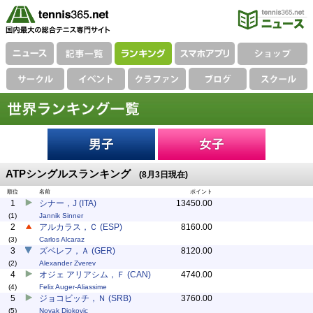
ATPシングルスランキング
(8月3日現在)
順位
名前
ポイント
1
シナー，J (ITA)
13450.00
(1)
Jannik Sinner
2
アルカラス，Ｃ (ESP)
8160.00
(3)
Carlos Alcaraz
3
ズベレフ，Ａ (GER)
8120.00
(2)
Alexander Zverev
4
オジェ アリアシム，Ｆ (CAN)
4740.00
(4)
Felix Auger-Aliassime
5
ジョコビッチ，Ｎ (SRB)
3760.00
(5)
Novak Djokovic