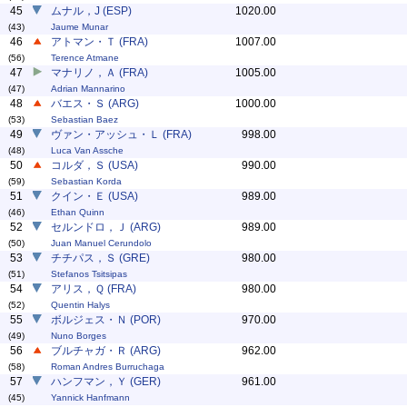
45
ムナル，J (ESP)
1020.00
(43)
Jaume Munar
46
アトマン・Ｔ (FRA)
1007.00
(56)
Terence Atmane
47
マナリノ，Ａ (FRA)
1005.00
(47)
Adrian Mannarino
48
バエス・Ｓ (ARG)
1000.00
(53)
Sebastian Baez
49
ヴァン・アッシュ・Ｌ (FRA)
998.00
(48)
Luca Van Assche
50
コルダ，Ｓ (USA)
990.00
(59)
Sebastian Korda
51
クイン・Ｅ (USA)
989.00
(46)
Ethan Quinn
52
セルンドロ，Ｊ (ARG)
989.00
(50)
Juan Manuel Cerundolo
53
チチパス，Ｓ (GRE)
980.00
(51)
Stefanos Tsitsipas
54
アリス，Ｑ (FRA)
980.00
(52)
Quentin Halys
55
ボルジェス・Ｎ (POR)
970.00
(49)
Nuno Borges
56
ブルチャガ・Ｒ (ARG)
962.00
(58)
Roman Andres Burruchaga
57
ハンフマン，Ｙ (GER)
961.00
(45)
Yannick Hanfmann