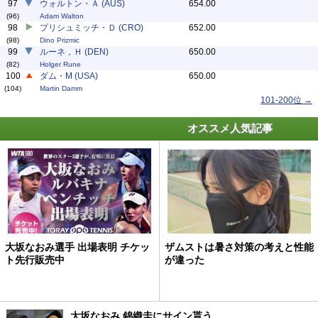
97
ウォルトン・Ａ (AUS)
654.00
(96)
Adam Walton
98
プリシュミッチ・Ｄ (CRO)
652.00
(98)
Dino Prizmic
99
ルーネ，Ｈ (DEN)
650.00
(82)
Holger Rune
100
ダム・M (USA)
650.00
(104)
Martin Damm
101-200位 →
オススメ人気記事
大坂なおみ選手 出場表明 チケッ
ザムストは暑さ対策の考えと性能
ト先行販売中
が違った
大坂なおみ 錦織圭にサイン貰う