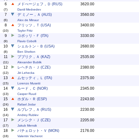
6
メドべージェフ，Ｄ (RUS)
3620.00
(7)
Daniil Medvedev
7
デ ミノー，Ａ (AUS)
3560.00
(6)
Alex de Minaur
8
フリッツ，Ｔ (USA)
3400.00
(10)
Taylor Fritz
9
コボッリ・Ｆ (ITA)
3330.00
(9)
Flavio Cobolli
10
シェルトン・Ｂ (USA)
2680.00
(8)
Ben Shelton
11
ブブリク，Ａ (KAZ)
2535.00
(11)
Alexander Bublik
12
レヘチカ・Ｊ (CZE)
2380.00
(12)
Jiri Lehecka
13
ムセッティ，Ｌ (ITA)
2375.00
(15)
Lorenzo Musetti
14
ルード，Ｃ (NOR)
2345.00
(13)
Casper Ruud
15
ホダル・Ｒ (ESP)
2243.00
(24)
Rafael Jodar
16
ルブレフ，Ａ (RUS)
2230.00
(14)
Andrey Rublev
17
メンシク・Ｊ (CZE)
2205.00
(17)
Jakub Mensik
18
バチェロット・Ｖ (MON)
2176.00
(18)
Valentin Vacherot