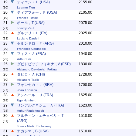
19
ティエン・Ｌ (USA)
2155.00
(16)
Learner Tien
20
ティアフォー，Ｆ (USA)
2105.00
(19)
Frances Tiafoe
21
ポール，T (USA)
2075.00
(21)
Tommy Paul
22
ダルデリ・Ｌ (ITA)
2025.00
(23)
Luciano Darderi
23
セルンドロ・Ｆ (ARG)
2010.00
(20)
Francisco Cerundolo
24
フィス・Ａ (FRA)
1940.00
(22)
Arthur Fils
25
ダビドビッチ フォキナ，A (ESP)
1830.00
(25)
Alejandro Davidovich Fokina
26
タビロ・Ａ (CHI)
1728.00
(30)
Alejandro Tabilo
27
フォンセカ・Ｊ (BRA)
1700.00
(27)
Joao Fonseca
28
アンベール，Ｕ (FRA)
1625.00
(29)
Ugo Humbert
29
リンデルクネシュ，Ａ (FRA)
1623.00
(28)
Arthur Rinderknech
30
マルティン・エチェベリ・Ｔ
1510.00
(ARG)
(31)
Tomas Martin Etcheverry
31
ナカシマ，B (USA)
1510.00