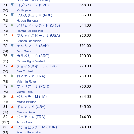
Botic van de Zandschulp
71
コプジバ・Ｖ (CZE)
868.00
(70)
Vit Kopriva
72
フルカチュ，Ｈ (POL)
865.00
(71)
Hubert Hurkacz
73
メジェドビッチ・Ｈ (SRB)
844.00
(73)
Hamad Medjedovic
74
ブルックスビー，Ｊ (USA)
810.00
(77)
Jenson Brooksby
75
モルカン・Ａ (SVK)
791.00
(74)
Alex Molcan
76
カラベリ・Ｃ (ARG)
790.00
(75)
Camilo Ugo Carabelli
77
チョインスキ・Ｊ (GBR)
770.00
(88)
Jan Choinski
78
ロイエ・Ｖ (FRA)
763.00
(78)
Valentin Royer
79
ファリア・Ｊ (POR)
760.00
(79)
Jaime Faria
80
ベルッチ・Ｍ (ITA)
754.00
(81)
Mattia Bellucci
81
ギロン，Ｍ (USA)
745.00
(85)
Marcos Giron
82
ジェア・Ａ (FRA)
744.00
(127)
Arthur Gea
83
フチョビッチ，Ｍ (HUN)
740.00
(84)
Marton Fucsovics