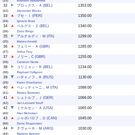
(33)
Brandon Nakashima
32
ブロックス・Ａ (BEL)
1353.00
(32)
Alexander Blockx
33
ブセ・Ｉ (PER)
1350.00
(34)
Ignacio Buse
34
ベルグス・Ｚ (BEL)
1340.00
(36)
Zizou Bergs
35
アルナルディ・Ｍ (ITA)
1299.00
(35)
Matteo Arnaldi
36
フェリー・Ａ (GBR)
1285.00
(37)
Arthur Fery
37
ノリー，C (GBR)
1255.00
(39)
Cameron Norrie
38
コリニョン・Ｒ (BEL)
1234.00
(38)
Raphael Collignon
39
ハチャノフ，Ｋ (RUS)
1130.00
(26)
Karen Khachanov
40
ベレッティーニ，Ｍ (ITA)
1088.00
(41)
Matteo Berrettini
41
シュトルフ，Ｊ (GER)
1066.00
(42)
Jan-Lennard Struff
42
ミケルセン・Ａ (USA)
1065.00
(40)
Alex Michelsen
43
シャポバロフ，Ｄ (CAN)
1045.00
(68)
Denis Shapovalov
44
ナヴォーネ・Ｍ (ARG)
1030.00
(44)
Mariano Navone