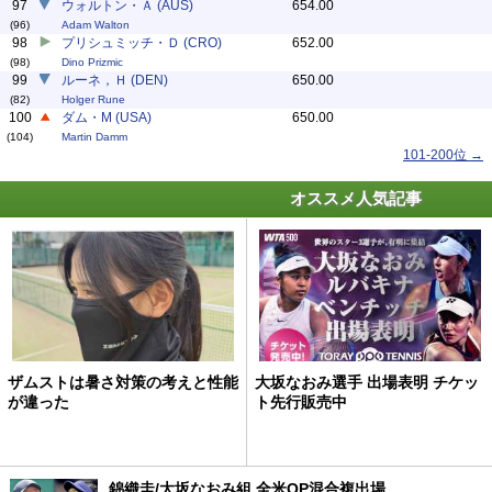
97
ウォルトン・Ａ (AUS)
654.00
(96)
Adam Walton
98
プリシュミッチ・Ｄ (CRO)
652.00
(98)
Dino Prizmic
99
ルーネ，Ｈ (DEN)
650.00
(82)
Holger Rune
100
ダム・M (USA)
650.00
(104)
Martin Damm
101-200位 →
オススメ人気記事
ザムストは暑さ対策の考えと性能
大坂なおみ選手 出場表明 チケッ
が違った
ト先行販売中
錦織圭/大坂なおみ組 全米OP混合複出場