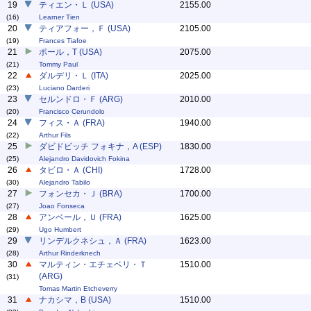
19
ティエン・Ｌ (USA)
2155.00
(16)
Learner Tien
20
ティアフォー，Ｆ (USA)
2105.00
(19)
Frances Tiafoe
21
ポール，T (USA)
2075.00
(21)
Tommy Paul
22
ダルデリ・Ｌ (ITA)
2025.00
(23)
Luciano Darderi
23
セルンドロ・Ｆ (ARG)
2010.00
(20)
Francisco Cerundolo
24
フィス・Ａ (FRA)
1940.00
(22)
Arthur Fils
25
ダビドビッチ フォキナ，A (ESP)
1830.00
(25)
Alejandro Davidovich Fokina
26
タビロ・Ａ (CHI)
1728.00
(30)
Alejandro Tabilo
27
フォンセカ・Ｊ (BRA)
1700.00
(27)
Joao Fonseca
28
アンベール，Ｕ (FRA)
1625.00
(29)
Ugo Humbert
29
リンデルクネシュ，Ａ (FRA)
1623.00
(28)
Arthur Rinderknech
30
マルティン・エチェベリ・Ｔ
1510.00
(ARG)
(31)
Tomas Martin Etcheverry
31
ナカシマ，B (USA)
1510.00