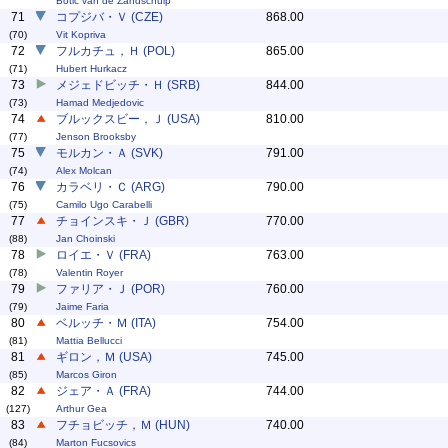
Botic van de Zandschulp
71
コプジバ・Ｖ (CZE)
868.00
(70)
Vit Kopriva
72
フルカチュ，Ｈ (POL)
865.00
(71)
Hubert Hurkacz
73
メジェドビッチ・Ｈ (SRB)
844.00
(73)
Hamad Medjedovic
74
ブルックスビー，Ｊ (USA)
810.00
(77)
Jenson Brooksby
75
モルカン・Ａ (SVK)
791.00
(74)
Alex Molcan
76
カラベリ・Ｃ (ARG)
790.00
(75)
Camilo Ugo Carabelli
77
チョインスキ・Ｊ (GBR)
770.00
(88)
Jan Choinski
78
ロイエ・Ｖ (FRA)
763.00
(78)
Valentin Royer
79
ファリア・Ｊ (POR)
760.00
(79)
Jaime Faria
80
ベルッチ・Ｍ (ITA)
754.00
(81)
Mattia Bellucci
81
ギロン，Ｍ (USA)
745.00
(85)
Marcos Giron
82
ジェア・Ａ (FRA)
744.00
(127)
Arthur Gea
83
フチョビッチ，Ｍ (HUN)
740.00
(84)
Marton Fucsovics