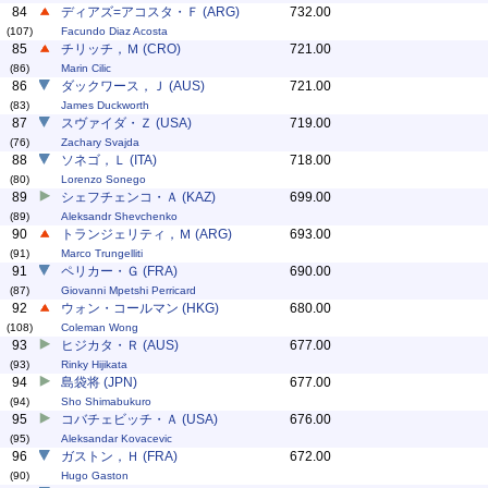
84
ディアズ=アコスタ・Ｆ (ARG)
732.00
(107)
Facundo Diaz Acosta
85
チリッチ，Ｍ (CRO)
721.00
(86)
Marin Cilic
86
ダックワース，Ｊ (AUS)
721.00
(83)
James Duckworth
87
スヴァイダ・Ｚ (USA)
719.00
(76)
Zachary Svajda
88
ソネゴ，Ｌ (ITA)
718.00
(80)
Lorenzo Sonego
89
シェフチェンコ・Ａ (KAZ)
699.00
(89)
Aleksandr Shevchenko
90
トランジェリティ，Ｍ (ARG)
693.00
(91)
Marco Trungelliti
91
ペリカー・Ｇ (FRA)
690.00
(87)
Giovanni Mpetshi Perricard
92
ウォン・コールマン (HKG)
680.00
(108)
Coleman Wong
93
ヒジカタ・Ｒ (AUS)
677.00
(93)
Rinky Hijikata
94
島袋将 (JPN)
677.00
(94)
Sho Shimabukuro
95
コバチェビッチ・Ａ (USA)
676.00
(95)
Aleksandar Kovacevic
96
ガストン，Ｈ (FRA)
672.00
(90)
Hugo Gaston