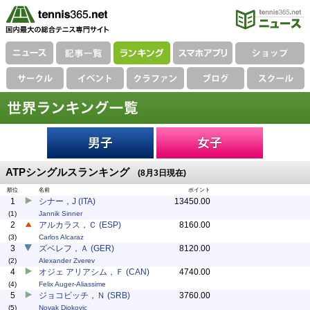
ATPシングルスランキング
(8月3日現在)
順位
名前
ポイント
1
シナー，J (ITA)
13450.00
(1)
Jannik Sinner
2
アルカラス，Ｃ (ESP)
8160.00
(3)
Carlos Alcaraz
3
ズベレフ，Ａ (GER)
8120.00
(2)
Alexander Zverev
4
オジェ アリアシム，Ｆ (CAN)
4740.00
(4)
Felix Auger-Aliassime
5
ジョコビッチ，Ｎ (SRB)
3760.00
(5)
Novak Djokovic