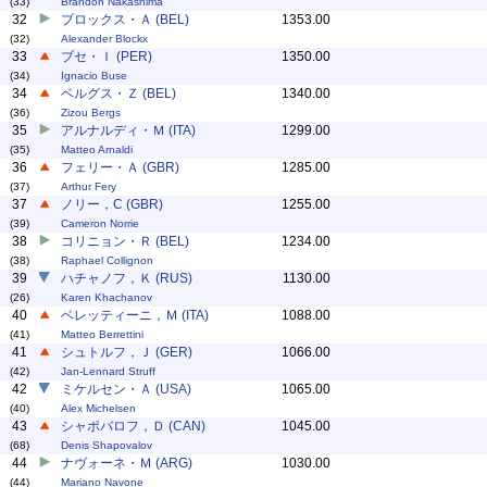
(33)
Brandon Nakashima
32
ブロックス・Ａ (BEL)
1353.00
(32)
Alexander Blockx
33
ブセ・Ｉ (PER)
1350.00
(34)
Ignacio Buse
34
ベルグス・Ｚ (BEL)
1340.00
(36)
Zizou Bergs
35
アルナルディ・Ｍ (ITA)
1299.00
(35)
Matteo Arnaldi
36
フェリー・Ａ (GBR)
1285.00
(37)
Arthur Fery
37
ノリー，C (GBR)
1255.00
(39)
Cameron Norrie
38
コリニョン・Ｒ (BEL)
1234.00
(38)
Raphael Collignon
39
ハチャノフ，Ｋ (RUS)
1130.00
(26)
Karen Khachanov
40
ベレッティーニ，Ｍ (ITA)
1088.00
(41)
Matteo Berrettini
41
シュトルフ，Ｊ (GER)
1066.00
(42)
Jan-Lennard Struff
42
ミケルセン・Ａ (USA)
1065.00
(40)
Alex Michelsen
43
シャポバロフ，Ｄ (CAN)
1045.00
(68)
Denis Shapovalov
44
ナヴォーネ・Ｍ (ARG)
1030.00
(44)
Mariano Navone