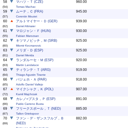
58
マハツ・Ｔ (CZE)
960.00
(54)
Tomas Machac
59
ムーテ，Ｃ (FRA)
945.00
(57)
Corentin Moutet
60
アルトマイヤー・Ｄ (GER)
939.00
(62)
Daniel Altmaier
61
マロジャン・Ｆ (HUN)
930.00
(55)
Fabian Marozsan
62
キツマノビッチ，Ｍ (SRB)
925.00
(60)
Miomir Kecmanovic
63
メリダ・Ｄ (ESP)
925.00
(61)
Daniel Merida
64
ランダルーセ・Ｍ (ESP)
920.00
(63)
Martin Landaluce
65
ティランテ・Ｔ (ARG)
919.00
(64)
Thiago Agustin Tirante
66
バジェホ・Ａ (PAR)
918.00
(65)
Adolfo Daniel Vallejo
67
マイクシャク，Ｋ (POL)
907.00
(72)
Kamil Majchrzak
68
カレノ=ブスタ，Ｐ (ESP)
891.00
(66)
Pablo Carreno Busta
69
フリークスポール，Ｔ (NED)
885.00
(67)
Tallon Griekspoor
70
ファン・デ・ザンスフルプ，Ｂ
882.00
(NED)
(69)