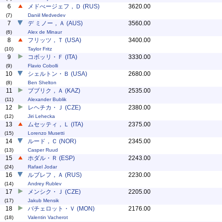
6
メドべージェフ，Ｄ (RUS)
3620.00
(7)
Daniil Medvedev
7
デ ミノー，Ａ (AUS)
3560.00
(6)
Alex de Minaur
8
フリッツ，Ｔ (USA)
3400.00
(10)
Taylor Fritz
9
コボッリ・Ｆ (ITA)
3330.00
(9)
Flavio Cobolli
10
シェルトン・Ｂ (USA)
2680.00
(8)
Ben Shelton
11
ブブリク，Ａ (KAZ)
2535.00
(11)
Alexander Bublik
12
レヘチカ・Ｊ (CZE)
2380.00
(12)
Jiri Lehecka
13
ムセッティ，Ｌ (ITA)
2375.00
(15)
Lorenzo Musetti
14
ルード，Ｃ (NOR)
2345.00
(13)
Casper Ruud
15
ホダル・Ｒ (ESP)
2243.00
(24)
Rafael Jodar
16
ルブレフ，Ａ (RUS)
2230.00
(14)
Andrey Rublev
17
メンシク・Ｊ (CZE)
2205.00
(17)
Jakub Mensik
18
バチェロット・Ｖ (MON)
2176.00
(18)
Valentin Vacherot