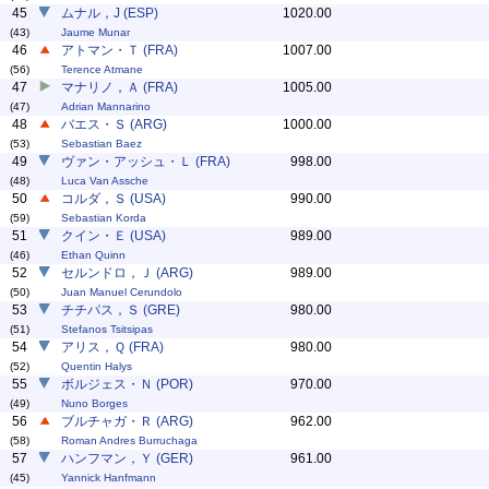
45
ムナル，J (ESP)
1020.00
(43)
Jaume Munar
46
アトマン・Ｔ (FRA)
1007.00
(56)
Terence Atmane
47
マナリノ，Ａ (FRA)
1005.00
(47)
Adrian Mannarino
48
バエス・Ｓ (ARG)
1000.00
(53)
Sebastian Baez
49
ヴァン・アッシュ・Ｌ (FRA)
998.00
(48)
Luca Van Assche
50
コルダ，Ｓ (USA)
990.00
(59)
Sebastian Korda
51
クイン・Ｅ (USA)
989.00
(46)
Ethan Quinn
52
セルンドロ，Ｊ (ARG)
989.00
(50)
Juan Manuel Cerundolo
53
チチパス，Ｓ (GRE)
980.00
(51)
Stefanos Tsitsipas
54
アリス，Ｑ (FRA)
980.00
(52)
Quentin Halys
55
ボルジェス・Ｎ (POR)
970.00
(49)
Nuno Borges
56
ブルチャガ・Ｒ (ARG)
962.00
(58)
Roman Andres Burruchaga
57
ハンフマン，Ｙ (GER)
961.00
(45)
Yannick Hanfmann