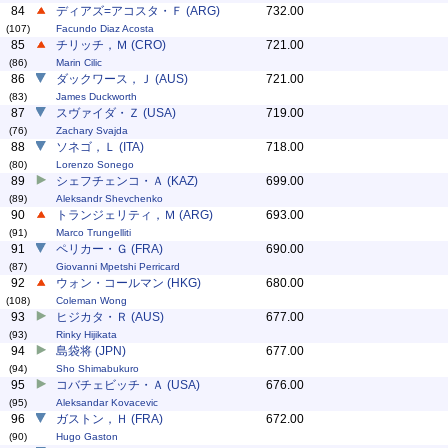
84
ディアズ=アコスタ・Ｆ (ARG)
732.00
(107)
Facundo Diaz Acosta
85
チリッチ，Ｍ (CRO)
721.00
(86)
Marin Cilic
86
ダックワース，Ｊ (AUS)
721.00
(83)
James Duckworth
87
スヴァイダ・Ｚ (USA)
719.00
(76)
Zachary Svajda
88
ソネゴ，Ｌ (ITA)
718.00
(80)
Lorenzo Sonego
89
シェフチェンコ・Ａ (KAZ)
699.00
(89)
Aleksandr Shevchenko
90
トランジェリティ，Ｍ (ARG)
693.00
(91)
Marco Trungelliti
91
ペリカー・Ｇ (FRA)
690.00
(87)
Giovanni Mpetshi Perricard
92
ウォン・コールマン (HKG)
680.00
(108)
Coleman Wong
93
ヒジカタ・Ｒ (AUS)
677.00
(93)
Rinky Hijikata
94
島袋将 (JPN)
677.00
(94)
Sho Shimabukuro
95
コバチェビッチ・Ａ (USA)
676.00
(95)
Aleksandar Kovacevic
96
ガストン，Ｈ (FRA)
672.00
(90)
Hugo Gaston