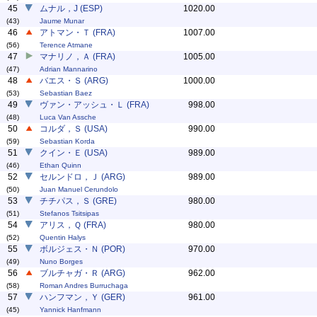
45
ムナル，J (ESP)
1020.00
(43)
Jaume Munar
46
アトマン・Ｔ (FRA)
1007.00
(56)
Terence Atmane
47
マナリノ，Ａ (FRA)
1005.00
(47)
Adrian Mannarino
48
バエス・Ｓ (ARG)
1000.00
(53)
Sebastian Baez
49
ヴァン・アッシュ・Ｌ (FRA)
998.00
(48)
Luca Van Assche
50
コルダ，Ｓ (USA)
990.00
(59)
Sebastian Korda
51
クイン・Ｅ (USA)
989.00
(46)
Ethan Quinn
52
セルンドロ，Ｊ (ARG)
989.00
(50)
Juan Manuel Cerundolo
53
チチパス，Ｓ (GRE)
980.00
(51)
Stefanos Tsitsipas
54
アリス，Ｑ (FRA)
980.00
(52)
Quentin Halys
55
ボルジェス・Ｎ (POR)
970.00
(49)
Nuno Borges
56
ブルチャガ・Ｒ (ARG)
962.00
(58)
Roman Andres Burruchaga
57
ハンフマン，Ｙ (GER)
961.00
(45)
Yannick Hanfmann