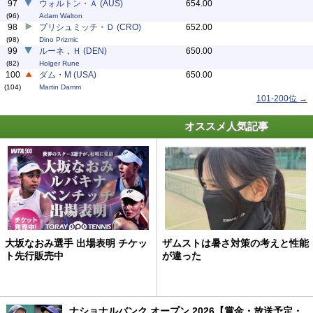
97
ウォルトン・Ａ (AUS)
654.00
(96)
Adam Walton
98
プリシュミッチ・Ｄ (CRO)
652.00
(98)
Dino Prizmic
99
ルーネ，Ｈ (DEN)
650.00
(82)
Holger Rune
100
ダム・M (USA)
650.00
(104)
Martin Damm
101-200位 →
オススメ人気記事
大坂なおみ選手 出場表明 チケッ
ザムストは暑さ対策の考えと性能
ト先行販売中
が違った
ナショナルバンク オープン 2026【賞金・放送予定・