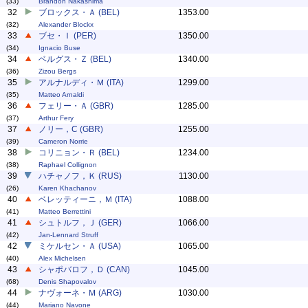
(33)
Brandon Nakashima
32
ブロックス・Ａ (BEL)
1353.00
(32)
Alexander Blockx
33
ブセ・Ｉ (PER)
1350.00
(34)
Ignacio Buse
34
ベルグス・Ｚ (BEL)
1340.00
(36)
Zizou Bergs
35
アルナルディ・Ｍ (ITA)
1299.00
(35)
Matteo Arnaldi
36
フェリー・Ａ (GBR)
1285.00
(37)
Arthur Fery
37
ノリー，C (GBR)
1255.00
(39)
Cameron Norrie
38
コリニョン・Ｒ (BEL)
1234.00
(38)
Raphael Collignon
39
ハチャノフ，Ｋ (RUS)
1130.00
(26)
Karen Khachanov
40
ベレッティーニ，Ｍ (ITA)
1088.00
(41)
Matteo Berrettini
41
シュトルフ，Ｊ (GER)
1066.00
(42)
Jan-Lennard Struff
42
ミケルセン・Ａ (USA)
1065.00
(40)
Alex Michelsen
43
シャポバロフ，Ｄ (CAN)
1045.00
(68)
Denis Shapovalov
44
ナヴォーネ・Ｍ (ARG)
1030.00
(44)
Mariano Navone