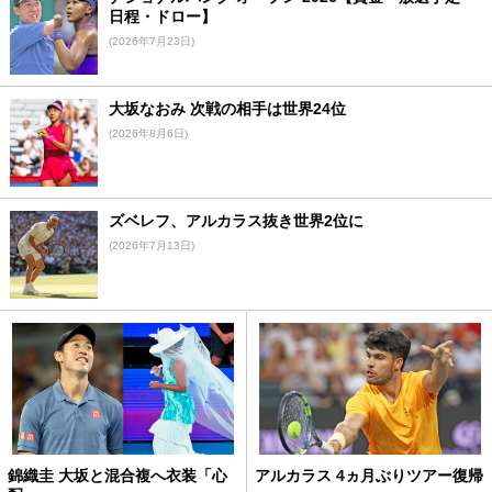
日程・ドロー】
(2026年7月23日)
大坂なおみ 次戦の相手は世界24位
(2026年8月6日)
ズベレフ、アルカラス抜き世界2位に
(2026年7月13日)
錦織圭 大坂と混合複へ衣装「心
アルカラス 4ヵ月ぶりツアー復帰