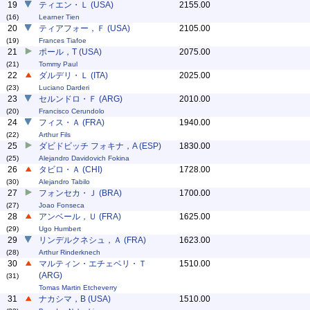
19
ティエン・Ｌ (USA)
2155.00
(16)
Learner Tien
20
ティアフォー，Ｆ (USA)
2105.00
(19)
Frances Tiafoe
21
ポール，T (USA)
2075.00
(21)
Tommy Paul
22
ダルデリ・Ｌ (ITA)
2025.00
(23)
Luciano Darderi
23
セルンドロ・Ｆ (ARG)
2010.00
(20)
Francisco Cerundolo
24
フィス・Ａ (FRA)
1940.00
(22)
Arthur Fils
25
ダビドビッチ フォキナ，A (ESP)
1830.00
(25)
Alejandro Davidovich Fokina
26
タビロ・Ａ (CHI)
1728.00
(30)
Alejandro Tabilo
27
フォンセカ・Ｊ (BRA)
1700.00
(27)
Joao Fonseca
28
アンベール，Ｕ (FRA)
1625.00
(29)
Ugo Humbert
29
リンデルクネシュ，Ａ (FRA)
1623.00
(28)
Arthur Rinderknech
30
マルティン・エチェベリ・Ｔ
1510.00
(ARG)
(31)
Tomas Martin Etcheverry
31
ナカシマ，B (USA)
1510.00