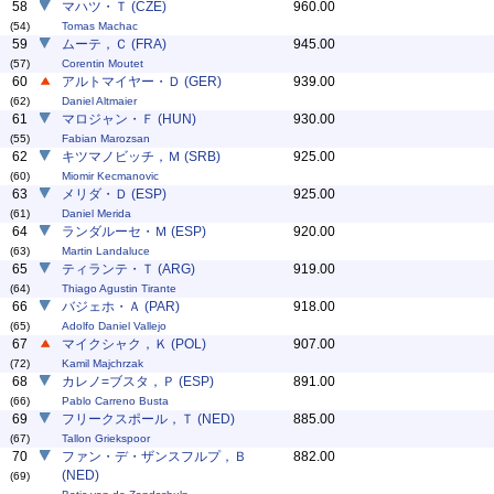
58
マハツ・Ｔ (CZE)
960.00
(54)
Tomas Machac
59
ムーテ，Ｃ (FRA)
945.00
(57)
Corentin Moutet
60
アルトマイヤー・Ｄ (GER)
939.00
(62)
Daniel Altmaier
61
マロジャン・Ｆ (HUN)
930.00
(55)
Fabian Marozsan
62
キツマノビッチ，Ｍ (SRB)
925.00
(60)
Miomir Kecmanovic
63
メリダ・Ｄ (ESP)
925.00
(61)
Daniel Merida
64
ランダルーセ・Ｍ (ESP)
920.00
(63)
Martin Landaluce
65
ティランテ・Ｔ (ARG)
919.00
(64)
Thiago Agustin Tirante
66
バジェホ・Ａ (PAR)
918.00
(65)
Adolfo Daniel Vallejo
67
マイクシャク，Ｋ (POL)
907.00
(72)
Kamil Majchrzak
68
カレノ=ブスタ，Ｐ (ESP)
891.00
(66)
Pablo Carreno Busta
69
フリークスポール，Ｔ (NED)
885.00
(67)
Tallon Griekspoor
70
ファン・デ・ザンスフルプ，Ｂ
882.00
(NED)
(69)