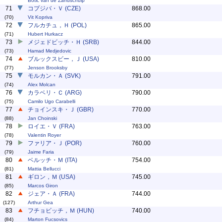
Botic van de Zandschulp
71
コプジバ・Ｖ (CZE)
868.00
(70)
Vit Kopriva
72
フルカチュ，Ｈ (POL)
865.00
(71)
Hubert Hurkacz
73
メジェドビッチ・Ｈ (SRB)
844.00
(73)
Hamad Medjedovic
74
ブルックスビー，Ｊ (USA)
810.00
(77)
Jenson Brooksby
75
モルカン・Ａ (SVK)
791.00
(74)
Alex Molcan
76
カラベリ・Ｃ (ARG)
790.00
(75)
Camilo Ugo Carabelli
77
チョインスキ・Ｊ (GBR)
770.00
(88)
Jan Choinski
78
ロイエ・Ｖ (FRA)
763.00
(78)
Valentin Royer
79
ファリア・Ｊ (POR)
760.00
(79)
Jaime Faria
80
ベルッチ・Ｍ (ITA)
754.00
(81)
Mattia Bellucci
81
ギロン，Ｍ (USA)
745.00
(85)
Marcos Giron
82
ジェア・Ａ (FRA)
744.00
(127)
Arthur Gea
83
フチョビッチ，Ｍ (HUN)
740.00
(84)
Marton Fucsovics