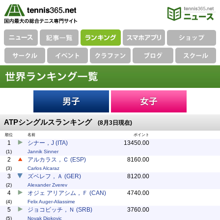
ATPシングルスランキング
(8月3日現在)
順位
名前
ポイント
1
シナー，J (ITA)
13450.00
(1)
Jannik Sinner
2
アルカラス，Ｃ (ESP)
8160.00
(3)
Carlos Alcaraz
3
ズベレフ，Ａ (GER)
8120.00
(2)
Alexander Zverev
4
オジェ アリアシム，Ｆ (CAN)
4740.00
(4)
Felix Auger-Aliassime
5
ジョコビッチ，Ｎ (SRB)
3760.00
(5)
Novak Djokovic