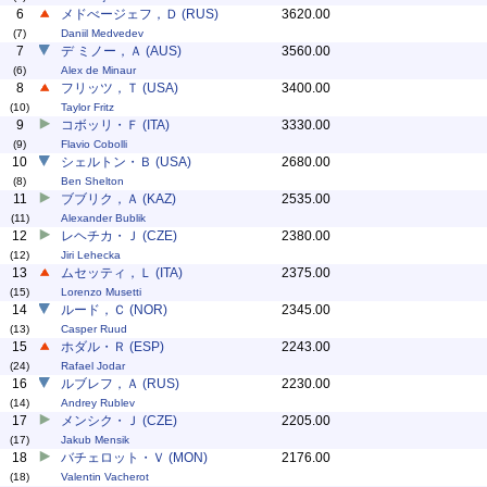
6
メドべージェフ，Ｄ (RUS)
3620.00
(7)
Daniil Medvedev
7
デ ミノー，Ａ (AUS)
3560.00
(6)
Alex de Minaur
8
フリッツ，Ｔ (USA)
3400.00
(10)
Taylor Fritz
9
コボッリ・Ｆ (ITA)
3330.00
(9)
Flavio Cobolli
10
シェルトン・Ｂ (USA)
2680.00
(8)
Ben Shelton
11
ブブリク，Ａ (KAZ)
2535.00
(11)
Alexander Bublik
12
レヘチカ・Ｊ (CZE)
2380.00
(12)
Jiri Lehecka
13
ムセッティ，Ｌ (ITA)
2375.00
(15)
Lorenzo Musetti
14
ルード，Ｃ (NOR)
2345.00
(13)
Casper Ruud
15
ホダル・Ｒ (ESP)
2243.00
(24)
Rafael Jodar
16
ルブレフ，Ａ (RUS)
2230.00
(14)
Andrey Rublev
17
メンシク・Ｊ (CZE)
2205.00
(17)
Jakub Mensik
18
バチェロット・Ｖ (MON)
2176.00
(18)
Valentin Vacherot