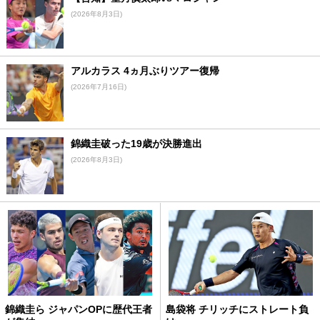
(2026年8月3日)
アルカラス 4ヵ月ぶりツアー復帰
(2026年7月16日)
錦織圭破った19歳が決勝進出
(2026年8月3日)
錦織圭ら ジャパンOPに歴代王者
島袋将 チリッチにストレート負