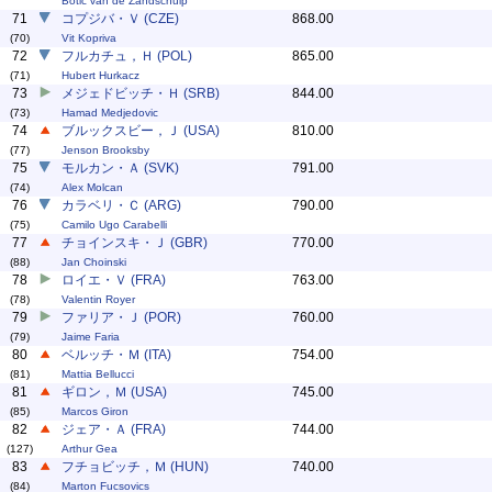
Botic van de Zandschulp
71
コプジバ・Ｖ (CZE)
868.00
(70)
Vit Kopriva
72
フルカチュ，Ｈ (POL)
865.00
(71)
Hubert Hurkacz
73
メジェドビッチ・Ｈ (SRB)
844.00
(73)
Hamad Medjedovic
74
ブルックスビー，Ｊ (USA)
810.00
(77)
Jenson Brooksby
75
モルカン・Ａ (SVK)
791.00
(74)
Alex Molcan
76
カラベリ・Ｃ (ARG)
790.00
(75)
Camilo Ugo Carabelli
77
チョインスキ・Ｊ (GBR)
770.00
(88)
Jan Choinski
78
ロイエ・Ｖ (FRA)
763.00
(78)
Valentin Royer
79
ファリア・Ｊ (POR)
760.00
(79)
Jaime Faria
80
ベルッチ・Ｍ (ITA)
754.00
(81)
Mattia Bellucci
81
ギロン，Ｍ (USA)
745.00
(85)
Marcos Giron
82
ジェア・Ａ (FRA)
744.00
(127)
Arthur Gea
83
フチョビッチ，Ｍ (HUN)
740.00
(84)
Marton Fucsovics