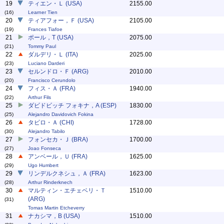
19
ティエン・Ｌ (USA)
2155.00
(16)
Learner Tien
20
ティアフォー，Ｆ (USA)
2105.00
(19)
Frances Tiafoe
21
ポール，T (USA)
2075.00
(21)
Tommy Paul
22
ダルデリ・Ｌ (ITA)
2025.00
(23)
Luciano Darderi
23
セルンドロ・Ｆ (ARG)
2010.00
(20)
Francisco Cerundolo
24
フィス・Ａ (FRA)
1940.00
(22)
Arthur Fils
25
ダビドビッチ フォキナ，A (ESP)
1830.00
(25)
Alejandro Davidovich Fokina
26
タビロ・Ａ (CHI)
1728.00
(30)
Alejandro Tabilo
27
フォンセカ・Ｊ (BRA)
1700.00
(27)
Joao Fonseca
28
アンベール，Ｕ (FRA)
1625.00
(29)
Ugo Humbert
29
リンデルクネシュ，Ａ (FRA)
1623.00
(28)
Arthur Rinderknech
30
マルティン・エチェベリ・Ｔ
1510.00
(ARG)
(31)
Tomas Martin Etcheverry
31
ナカシマ，B (USA)
1510.00