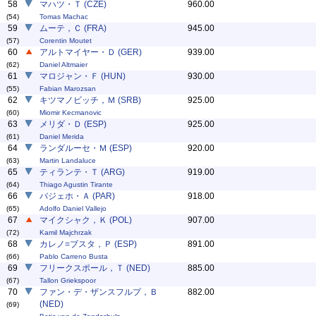
58
マハツ・Ｔ (CZE)
960.00
(54)
Tomas Machac
59
ムーテ，Ｃ (FRA)
945.00
(57)
Corentin Moutet
60
アルトマイヤー・Ｄ (GER)
939.00
(62)
Daniel Altmaier
61
マロジャン・Ｆ (HUN)
930.00
(55)
Fabian Marozsan
62
キツマノビッチ，Ｍ (SRB)
925.00
(60)
Miomir Kecmanovic
63
メリダ・Ｄ (ESP)
925.00
(61)
Daniel Merida
64
ランダルーセ・Ｍ (ESP)
920.00
(63)
Martin Landaluce
65
ティランテ・Ｔ (ARG)
919.00
(64)
Thiago Agustin Tirante
66
バジェホ・Ａ (PAR)
918.00
(65)
Adolfo Daniel Vallejo
67
マイクシャク，Ｋ (POL)
907.00
(72)
Kamil Majchrzak
68
カレノ=ブスタ，Ｐ (ESP)
891.00
(66)
Pablo Carreno Busta
69
フリークスポール，Ｔ (NED)
885.00
(67)
Tallon Griekspoor
70
ファン・デ・ザンスフルプ，Ｂ
882.00
(NED)
(69)