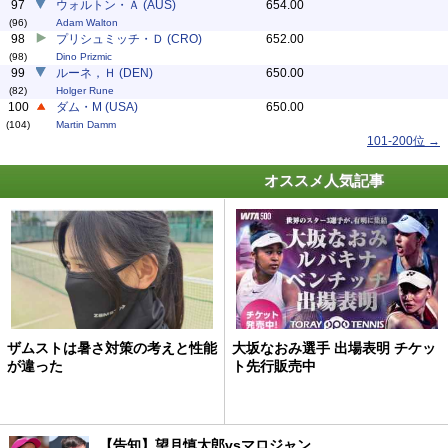
97
ウォルトン・Ａ (AUS)
654.00
(96)
Adam Walton
98
プリシュミッチ・Ｄ (CRO)
652.00
(98)
Dino Prizmic
99
ルーネ，Ｈ (DEN)
650.00
(82)
Holger Rune
100
ダム・M (USA)
650.00
(104)
Martin Damm
101-200位 →
オススメ人気記事
ザムストは暑さ対策の考えと性能
大坂なおみ選手 出場表明 チケッ
が違った
ト先行販売中
【告知】望月慎太郎vsマロジャン