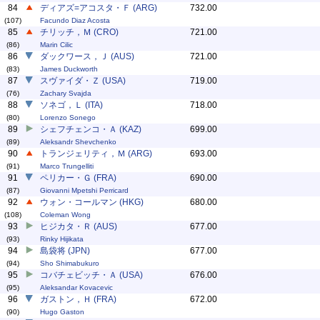
84
ディアズ=アコスタ・Ｆ (ARG)
732.00
(107)
Facundo Diaz Acosta
85
チリッチ，Ｍ (CRO)
721.00
(86)
Marin Cilic
86
ダックワース，Ｊ (AUS)
721.00
(83)
James Duckworth
87
スヴァイダ・Ｚ (USA)
719.00
(76)
Zachary Svajda
88
ソネゴ，Ｌ (ITA)
718.00
(80)
Lorenzo Sonego
89
シェフチェンコ・Ａ (KAZ)
699.00
(89)
Aleksandr Shevchenko
90
トランジェリティ，Ｍ (ARG)
693.00
(91)
Marco Trungelliti
91
ペリカー・Ｇ (FRA)
690.00
(87)
Giovanni Mpetshi Perricard
92
ウォン・コールマン (HKG)
680.00
(108)
Coleman Wong
93
ヒジカタ・Ｒ (AUS)
677.00
(93)
Rinky Hijikata
94
島袋将 (JPN)
677.00
(94)
Sho Shimabukuro
95
コバチェビッチ・Ａ (USA)
676.00
(95)
Aleksandar Kovacevic
96
ガストン，Ｈ (FRA)
672.00
(90)
Hugo Gaston