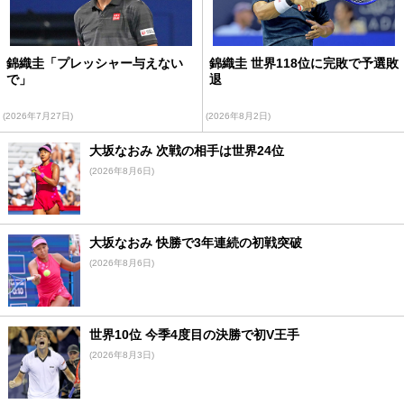
錦織圭「プレッシャー与えない
錦織圭 世界118位に完敗で予選敗
で」
退
(2026年7月27日)
(2026年8月2日)
大坂なおみ 次戦の相手は世界24位
(2026年8月6日)
大坂なおみ 快勝で3年連続の初戦突破
(2026年8月6日)
世界10位 今季4度目の決勝で初V王手
(2026年8月3日)