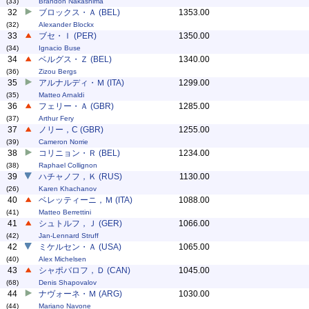
(33)
Brandon Nakashima
32
ブロックス・Ａ (BEL)
1353.00
(32)
Alexander Blockx
33
ブセ・Ｉ (PER)
1350.00
(34)
Ignacio Buse
34
ベルグス・Ｚ (BEL)
1340.00
(36)
Zizou Bergs
35
アルナルディ・Ｍ (ITA)
1299.00
(35)
Matteo Arnaldi
36
フェリー・Ａ (GBR)
1285.00
(37)
Arthur Fery
37
ノリー，C (GBR)
1255.00
(39)
Cameron Norrie
38
コリニョン・Ｒ (BEL)
1234.00
(38)
Raphael Collignon
39
ハチャノフ，Ｋ (RUS)
1130.00
(26)
Karen Khachanov
40
ベレッティーニ，Ｍ (ITA)
1088.00
(41)
Matteo Berrettini
41
シュトルフ，Ｊ (GER)
1066.00
(42)
Jan-Lennard Struff
42
ミケルセン・Ａ (USA)
1065.00
(40)
Alex Michelsen
43
シャポバロフ，Ｄ (CAN)
1045.00
(68)
Denis Shapovalov
44
ナヴォーネ・Ｍ (ARG)
1030.00
(44)
Mariano Navone