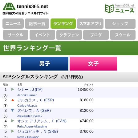
ATPシングルスランキング
(8月3日現在)
順位
名前
ポイント
1
シナー，J (ITA)
13450.00
(1)
Jannik Sinner
2
アルカラス，Ｃ (ESP)
8160.00
(3)
Carlos Alcaraz
3
ズベレフ，Ａ (GER)
8120.00
(2)
Alexander Zverev
4
オジェ アリアシム，Ｆ (CAN)
4740.00
(4)
Felix Auger-Aliassime
5
ジョコビッチ，Ｎ (SRB)
3760.00
(5)
Novak Djokovic