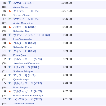
45
ムナル，J (ESP)
1020.00
(43)
Jaume Munar
46
アトマン・Ｔ (FRA)
1007.00
(56)
Terence Atmane
47
マナリノ，Ａ (FRA)
1005.00
(47)
Adrian Mannarino
48
バエス・Ｓ (ARG)
1000.00
(53)
Sebastian Baez
49
ヴァン・アッシュ・Ｌ (FRA)
998.00
(48)
Luca Van Assche
50
コルダ，Ｓ (USA)
990.00
(59)
Sebastian Korda
51
クイン・Ｅ (USA)
989.00
(46)
Ethan Quinn
52
セルンドロ，Ｊ (ARG)
989.00
(50)
Juan Manuel Cerundolo
53
チチパス，Ｓ (GRE)
980.00
(51)
Stefanos Tsitsipas
54
アリス，Ｑ (FRA)
980.00
(52)
Quentin Halys
55
ボルジェス・Ｎ (POR)
970.00
(49)
Nuno Borges
56
ブルチャガ・Ｒ (ARG)
962.00
(58)
Roman Andres Burruchaga
57
ハンフマン，Ｙ (GER)
961.00
(45)
Yannick Hanfmann