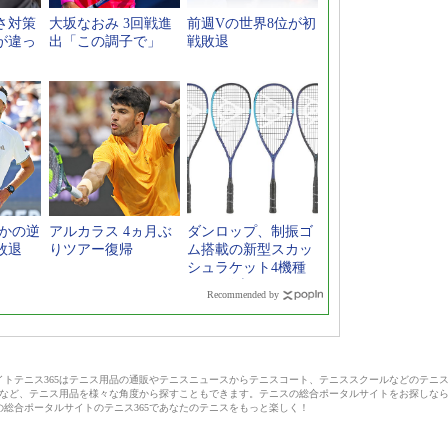
さ対策
大坂なおみ 3回戦進
前週Vの世界8位が初
が違っ
出「この調子で」
戦敗退
さかの逆
アルカラス 4ヵ月ぶ
ダンロップ、制振ゴ
敗退
りツアー復帰
ム搭載の新型スカッ
シュラケット4機種
を9月発売
Recommended by
サイトテニス365はテニス用品の通販やテニスニュースからテニスコート、テニススクールなどのテニ
など、テニス用品を様々な角度から探すこともできます。テニスの総合ポータルサイトをお探しな
の総合ポータルサイトのテニス365であなたのテニスをもっと楽しく！