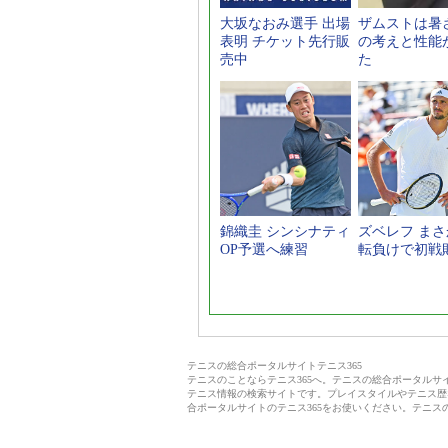
大坂なおみ選手 出場
ザムストは暑
表明 チケット先行販
の考えと性能
売中
た
錦織圭 シンシナティ
ズベレフ ま
OP予選へ練習
転負けで初戦
テニスの総合ポータルサイトテニス365
テニスのことならテニス365へ。テニスの総合ポータル
テニス情報の検索サイトです。プレイスタイルやテニス歴
合ポータルサイトのテニス365をお使いください。テニス