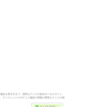
ス施設を探す方まで、便利なテニスの総合ポータルサイト、
ら、テニスニュースやテニス施設の情報が豊富なテニスの総