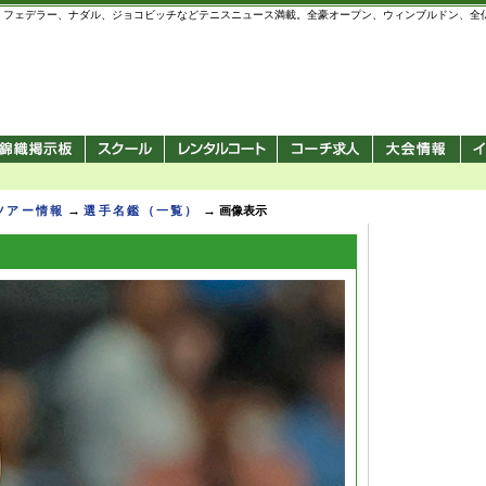
 錦織圭、フェデラー、ナダル、ジョコビッチなどテニスニュース満載。全豪オープン、ウィンブルドン、
→
→
Pツアー情報
選手名鑑（一覧）
画像表示