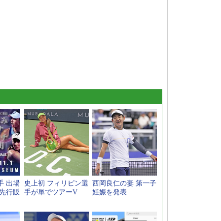
手 出場
史上初 フィリピン選
西岡良仁の妻 第一子
ト先行販
手が単でツアーV
妊娠を発表