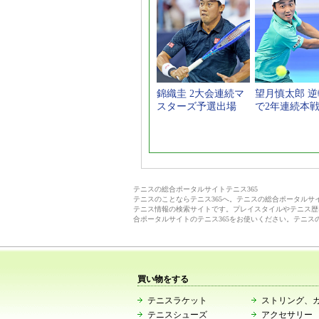
錦織圭 2大会連続マ
望月慎太郎 
スターズ予選出場
で2年連続本
テニスの総合ポータルサイトテニス365
テニスのことならテニス365へ。テニスの総合ポータル
テニス情報の検索サイトです。プレイスタイルやテニス歴
合ポータルサイトのテニス365をお使いください。テニス
買い物をする
テニスラケット
ストリング、
テニスシューズ
アクセサリー