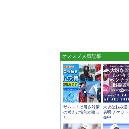
オススメ人気記事
ザムストは暑さ対策
大坂なおみ選
の考えと性能が違っ
表明 チケッ
た
売中