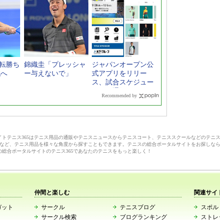
逆転勝ち
錦織圭「プレッシャ
ジャパンオープン公
戦へ
ー与えないで」
式アプリをリリー
ス、試合スケジュー
ルなど通知
Recommended by
サイトテニス365はテニス用品の通販やテニスニュースからテニスコート、テニススクールなどのテニ
など、テニス用品を様々な角度から探すこともできます。テニスの総合ポータルサイトをお探しな
の総合ポータルサイトのテニス365であなたのテニスをもっと楽しく！
仲間と楽しむ
関連サイ
ガット
サークル
テニスブログ
スポルト
サークル検索
ブログランキング
ストレ