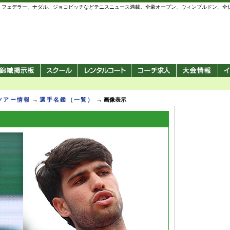
 錦織圭、フェデラー、ナダル、ジョコビッチなどテニスニュース満載。全豪オープン、ウィンブルドン、
→
→
Pツアー情報
選手名鑑（一覧）
画像表示