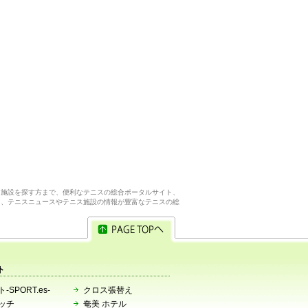
ス施設を探す方まで、便利なテニスの総合ポータルサイト、
ら、テニスニュースやテニス施設の情報が豊富なテニスの総
ト
-SPORT.es-
クロス張替え
ッチ
奄美 ホテル