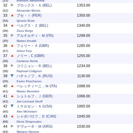
(33)
Brandon Nakashima
32
ブロックス・Ａ (BEL)
1353.00
(32)
Alexander Blockx
33
ブセ・Ｉ (PER)
1350.00
(34)
Ignacio Buse
34
ベルグス・Ｚ (BEL)
1340.00
(36)
Zizou Bergs
35
アルナルディ・Ｍ (ITA)
1299.00
(35)
Matteo Arnaldi
36
フェリー・Ａ (GBR)
1285.00
(37)
Arthur Fery
37
ノリー，C (GBR)
1255.00
(39)
Cameron Norrie
38
コリニョン・Ｒ (BEL)
1234.00
(38)
Raphael Collignon
39
ハチャノフ，Ｋ (RUS)
1130.00
(26)
Karen Khachanov
40
ベレッティーニ，Ｍ (ITA)
1088.00
(41)
Matteo Berrettini
41
シュトルフ，Ｊ (GER)
1066.00
(42)
Jan-Lennard Struff
42
ミケルセン・Ａ (USA)
1065.00
(40)
Alex Michelsen
43
シャポバロフ，Ｄ (CAN)
1045.00
(68)
Denis Shapovalov
44
ナヴォーネ・Ｍ (ARG)
1030.00
(44)
Mariano Navone