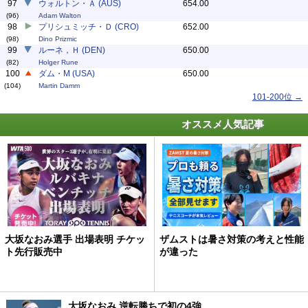
97
ウォルトン・Ａ (AUS)
654.00
(96)
Adam Walton
98
プリシュミッチ・Ｄ (CRO)
652.00
(98)
Dino Prizmic
99
ルーネ，Ｈ (DEN)
650.00
(82)
Holger Rune
100
ダム・M (USA)
650.00
(104)
Martin Damm
101-200位 →
オススメ人気記事
大坂なおみ選手 出場表明 チケッ
ザムストは暑さ対策の考えと性能
ト先行販売中
が違った
大坂なおみ 逆転勝ちで初の4強