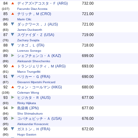
84
ディアズ=アコスタ・Ｆ (ARG)
732.00
(107)
Facundo Diaz Acosta
85
チリッチ，Ｍ (CRO)
721.00
(86)
Marin Cilic
86
ダックワース，Ｊ (AUS)
721.00
(83)
James Duckworth
87
スヴァイダ・Ｚ (USA)
719.00
(76)
Zachary Svajda
88
ソネゴ，Ｌ (ITA)
718.00
(80)
Lorenzo Sonego
89
シェフチェンコ・Ａ (KAZ)
699.00
(89)
Aleksandr Shevchenko
90
トランジェリティ，Ｍ (ARG)
693.00
(91)
Marco Trungelliti
91
ペリカー・Ｇ (FRA)
690.00
(87)
Giovanni Mpetshi Perricard
92
ウォン・コールマン (HKG)
680.00
(108)
Coleman Wong
93
ヒジカタ・Ｒ (AUS)
677.00
(93)
Rinky Hijikata
94
島袋将 (JPN)
677.00
(94)
Sho Shimabukuro
95
コバチェビッチ・Ａ (USA)
676.00
(95)
Aleksandar Kovacevic
96
ガストン，Ｈ (FRA)
672.00
(90)
Hugo Gaston