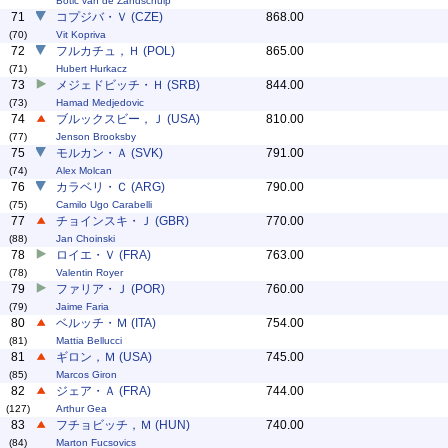
Botic van de Zandschulp
71
コプジバ・Ｖ (CZE)
868.00
(70)
Vit Kopriva
72
フルカチュ，Ｈ (POL)
865.00
(71)
Hubert Hurkacz
73
メジェドビッチ・Ｈ (SRB)
844.00
(73)
Hamad Medjedovic
74
ブルックスビー，Ｊ (USA)
810.00
(77)
Jenson Brooksby
75
モルカン・Ａ (SVK)
791.00
(74)
Alex Molcan
76
カラベリ・Ｃ (ARG)
790.00
(75)
Camilo Ugo Carabelli
77
チョインスキ・Ｊ (GBR)
770.00
(88)
Jan Choinski
78
ロイエ・Ｖ (FRA)
763.00
(78)
Valentin Royer
79
ファリア・Ｊ (POR)
760.00
(79)
Jaime Faria
80
ベルッチ・Ｍ (ITA)
754.00
(81)
Mattia Bellucci
81
ギロン，Ｍ (USA)
745.00
(85)
Marcos Giron
82
ジェア・Ａ (FRA)
744.00
(127)
Arthur Gea
83
フチョビッチ，Ｍ (HUN)
740.00
(84)
Marton Fucsovics