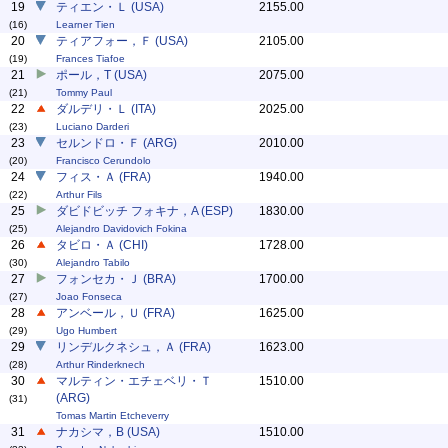
19
ティエン・Ｌ (USA)
2155.00
(16)
Learner Tien
20
ティアフォー，Ｆ (USA)
2105.00
(19)
Frances Tiafoe
21
ポール，T (USA)
2075.00
(21)
Tommy Paul
22
ダルデリ・Ｌ (ITA)
2025.00
(23)
Luciano Darderi
23
セルンドロ・Ｆ (ARG)
2010.00
(20)
Francisco Cerundolo
24
フィス・Ａ (FRA)
1940.00
(22)
Arthur Fils
25
ダビドビッチ フォキナ，A (ESP)
1830.00
(25)
Alejandro Davidovich Fokina
26
タビロ・Ａ (CHI)
1728.00
(30)
Alejandro Tabilo
27
フォンセカ・Ｊ (BRA)
1700.00
(27)
Joao Fonseca
28
アンベール，Ｕ (FRA)
1625.00
(29)
Ugo Humbert
29
リンデルクネシュ，Ａ (FRA)
1623.00
(28)
Arthur Rinderknech
30
マルティン・エチェベリ・Ｔ
1510.00
(ARG)
(31)
Tomas Martin Etcheverry
31
ナカシマ，B (USA)
1510.00