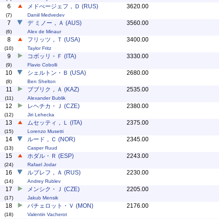
6
メドべージェフ，Ｄ (RUS)
3620.00
(7)
Daniil Medvedev
7
デ ミノー，Ａ (AUS)
3560.00
(6)
Alex de Minaur
8
フリッツ，Ｔ (USA)
3400.00
(10)
Taylor Fritz
9
コボッリ・Ｆ (ITA)
3330.00
(9)
Flavio Cobolli
10
シェルトン・Ｂ (USA)
2680.00
(8)
Ben Shelton
11
ブブリク，Ａ (KAZ)
2535.00
(11)
Alexander Bublik
12
レヘチカ・Ｊ (CZE)
2380.00
(12)
Jiri Lehecka
13
ムセッティ，Ｌ (ITA)
2375.00
(15)
Lorenzo Musetti
14
ルード，Ｃ (NOR)
2345.00
(13)
Casper Ruud
15
ホダル・Ｒ (ESP)
2243.00
(24)
Rafael Jodar
16
ルブレフ，Ａ (RUS)
2230.00
(14)
Andrey Rublev
17
メンシク・Ｊ (CZE)
2205.00
(17)
Jakub Mensik
18
バチェロット・Ｖ (MON)
2176.00
(18)
Valentin Vacherot