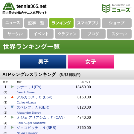
ATPシングルスランキング
(8月3日現在)
順位
名前
ポイント
1
シナー，J (ITA)
13450.00
(1)
Jannik Sinner
2
アルカラス，Ｃ (ESP)
8160.00
(3)
Carlos Alcaraz
3
ズベレフ，Ａ (GER)
8120.00
(2)
Alexander Zverev
4
オジェ アリアシム，Ｆ (CAN)
4740.00
(4)
Felix Auger-Aliassime
5
ジョコビッチ，Ｎ (SRB)
3760.00
(5)
Novak Djokovic