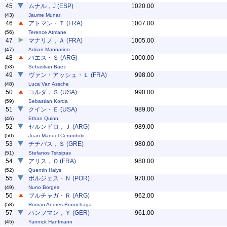
45
ムナル，J (ESP)
1020.00
(43)
Jaume Munar
46
アトマン・Ｔ (FRA)
1007.00
(56)
Terence Atmane
47
マナリノ，Ａ (FRA)
1005.00
(47)
Adrian Mannarino
48
バエス・Ｓ (ARG)
1000.00
(53)
Sebastian Baez
49
ヴァン・アッシュ・Ｌ (FRA)
998.00
(48)
Luca Van Assche
50
コルダ，Ｓ (USA)
990.00
(59)
Sebastian Korda
51
クイン・Ｅ (USA)
989.00
(46)
Ethan Quinn
52
セルンドロ，Ｊ (ARG)
989.00
(50)
Juan Manuel Cerundolo
53
チチパス，Ｓ (GRE)
980.00
(51)
Stefanos Tsitsipas
54
アリス，Ｑ (FRA)
980.00
(52)
Quentin Halys
55
ボルジェス・Ｎ (POR)
970.00
(49)
Nuno Borges
56
ブルチャガ・Ｒ (ARG)
962.00
(58)
Roman Andres Burruchaga
57
ハンフマン，Ｙ (GER)
961.00
(45)
Yannick Hanfmann