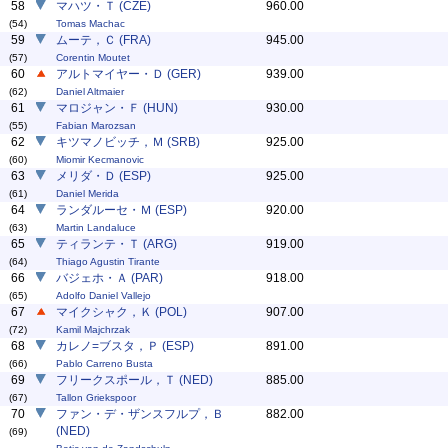
58
マハツ・Ｔ (CZE)
960.00
(54)
Tomas Machac
59
ムーテ，Ｃ (FRA)
945.00
(57)
Corentin Moutet
60
アルトマイヤー・Ｄ (GER)
939.00
(62)
Daniel Altmaier
61
マロジャン・Ｆ (HUN)
930.00
(55)
Fabian Marozsan
62
キツマノビッチ，Ｍ (SRB)
925.00
(60)
Miomir Kecmanovic
63
メリダ・Ｄ (ESP)
925.00
(61)
Daniel Merida
64
ランダルーセ・Ｍ (ESP)
920.00
(63)
Martin Landaluce
65
ティランテ・Ｔ (ARG)
919.00
(64)
Thiago Agustin Tirante
66
バジェホ・Ａ (PAR)
918.00
(65)
Adolfo Daniel Vallejo
67
マイクシャク，Ｋ (POL)
907.00
(72)
Kamil Majchrzak
68
カレノ=ブスタ，Ｐ (ESP)
891.00
(66)
Pablo Carreno Busta
69
フリークスポール，Ｔ (NED)
885.00
(67)
Tallon Griekspoor
70
ファン・デ・ザンスフルプ，Ｂ
882.00
(NED)
(69)