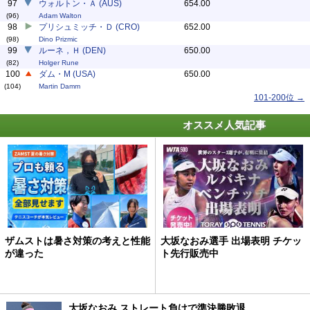
97
ウォルトン・Ａ (AUS)
654.00
(96)
Adam Walton
98
プリシュミッチ・Ｄ (CRO)
652.00
(98)
Dino Prizmic
99
ルーネ，Ｈ (DEN)
650.00
(82)
Holger Rune
100
ダム・M (USA)
650.00
(104)
Martin Damm
101-200位 →
オススメ人気記事
ザムストは暑さ対策の考えと性能
大坂なおみ選手 出場表明 チケッ
が違った
ト先行販売中
大坂なおみ ストレート負けで準決勝敗退