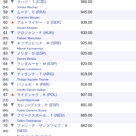
58
マハツ・Ｔ (CZE)
960.00
(54)
Tomas Machac
59
ムーテ，Ｃ (FRA)
945.00
(57)
Corentin Moutet
60
アルトマイヤー・Ｄ (GER)
939.00
(62)
Daniel Altmaier
61
マロジャン・Ｆ (HUN)
930.00
(55)
Fabian Marozsan
62
キツマノビッチ，Ｍ (SRB)
925.00
(60)
Miomir Kecmanovic
63
メリダ・Ｄ (ESP)
925.00
(61)
Daniel Merida
64
ランダルーセ・Ｍ (ESP)
920.00
(63)
Martin Landaluce
65
ティランテ・Ｔ (ARG)
919.00
(64)
Thiago Agustin Tirante
66
バジェホ・Ａ (PAR)
918.00
(65)
Adolfo Daniel Vallejo
67
マイクシャク，Ｋ (POL)
907.00
(72)
Kamil Majchrzak
68
カレノ=ブスタ，Ｐ (ESP)
891.00
(66)
Pablo Carreno Busta
69
フリークスポール，Ｔ (NED)
885.00
(67)
Tallon Griekspoor
70
ファン・デ・ザンスフルプ，Ｂ
882.00
(NED)
(69)