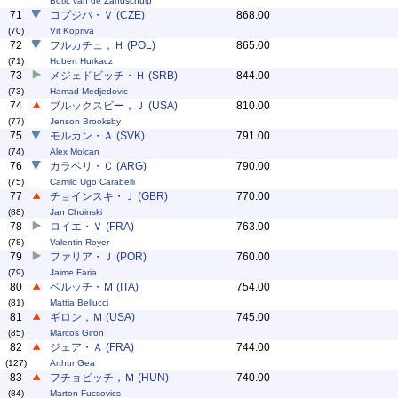
Botic van de Zandschulp
71
コプジバ・Ｖ (CZE)
868.00
(70)
Vit Kopriva
72
フルカチュ，Ｈ (POL)
865.00
(71)
Hubert Hurkacz
73
メジェドビッチ・Ｈ (SRB)
844.00
(73)
Hamad Medjedovic
74
ブルックスビー，Ｊ (USA)
810.00
(77)
Jenson Brooksby
75
モルカン・Ａ (SVK)
791.00
(74)
Alex Molcan
76
カラベリ・Ｃ (ARG)
790.00
(75)
Camilo Ugo Carabelli
77
チョインスキ・Ｊ (GBR)
770.00
(88)
Jan Choinski
78
ロイエ・Ｖ (FRA)
763.00
(78)
Valentin Royer
79
ファリア・Ｊ (POR)
760.00
(79)
Jaime Faria
80
ベルッチ・Ｍ (ITA)
754.00
(81)
Mattia Bellucci
81
ギロン，Ｍ (USA)
745.00
(85)
Marcos Giron
82
ジェア・Ａ (FRA)
744.00
(127)
Arthur Gea
83
フチョビッチ，Ｍ (HUN)
740.00
(84)
Marton Fucsovics