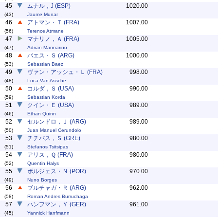
45
ムナル，J (ESP)
1020.00
(43)
Jaume Munar
46
アトマン・Ｔ (FRA)
1007.00
(56)
Terence Atmane
47
マナリノ，Ａ (FRA)
1005.00
(47)
Adrian Mannarino
48
バエス・Ｓ (ARG)
1000.00
(53)
Sebastian Baez
49
ヴァン・アッシュ・Ｌ (FRA)
998.00
(48)
Luca Van Assche
50
コルダ，Ｓ (USA)
990.00
(59)
Sebastian Korda
51
クイン・Ｅ (USA)
989.00
(46)
Ethan Quinn
52
セルンドロ，Ｊ (ARG)
989.00
(50)
Juan Manuel Cerundolo
53
チチパス，Ｓ (GRE)
980.00
(51)
Stefanos Tsitsipas
54
アリス，Ｑ (FRA)
980.00
(52)
Quentin Halys
55
ボルジェス・Ｎ (POR)
970.00
(49)
Nuno Borges
56
ブルチャガ・Ｒ (ARG)
962.00
(58)
Roman Andres Burruchaga
57
ハンフマン，Ｙ (GER)
961.00
(45)
Yannick Hanfmann