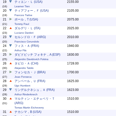
19
ティエン・Ｌ (USA)
2155.00
(16)
Learner Tien
20
ティアフォー，Ｆ (USA)
2105.00
(19)
Frances Tiafoe
21
ポール，T (USA)
2075.00
(21)
Tommy Paul
22
ダルデリ・Ｌ (ITA)
2025.00
(23)
Luciano Darderi
23
セルンドロ・Ｆ (ARG)
2010.00
(20)
Francisco Cerundolo
24
フィス・Ａ (FRA)
1940.00
(22)
Arthur Fils
25
ダビドビッチ フォキナ，A (ESP)
1830.00
(25)
Alejandro Davidovich Fokina
26
タビロ・Ａ (CHI)
1728.00
(30)
Alejandro Tabilo
27
フォンセカ・Ｊ (BRA)
1700.00
(27)
Joao Fonseca
28
アンベール，Ｕ (FRA)
1625.00
(29)
Ugo Humbert
29
リンデルクネシュ，Ａ (FRA)
1623.00
(28)
Arthur Rinderknech
30
マルティン・エチェベリ・Ｔ
1510.00
(ARG)
(31)
Tomas Martin Etcheverry
31
ナカシマ，B (USA)
1510.00