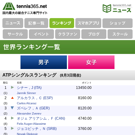
ATPシングルスランキング
(8月3日現在)
順位
名前
ポイント
1
シナー，J (ITA)
13450.00
(1)
Jannik Sinner
2
アルカラス，Ｃ (ESP)
8160.00
(3)
Carlos Alcaraz
3
ズベレフ，Ａ (GER)
8120.00
(2)
Alexander Zverev
4
オジェ アリアシム，Ｆ (CAN)
4740.00
(4)
Felix Auger-Aliassime
5
ジョコビッチ，Ｎ (SRB)
3760.00
(5)
Novak Djokovic