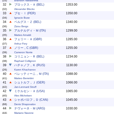
(33)
Brandon Nakashima
32
ブロックス・Ａ (BEL)
1353.00
(32)
Alexander Blockx
33
ブセ・Ｉ (PER)
1350.00
(34)
Ignacio Buse
34
ベルグス・Ｚ (BEL)
1340.00
(36)
Zizou Bergs
35
アルナルディ・Ｍ (ITA)
1299.00
(35)
Matteo Arnaldi
36
フェリー・Ａ (GBR)
1285.00
(37)
Arthur Fery
37
ノリー，C (GBR)
1255.00
(39)
Cameron Norrie
38
コリニョン・Ｒ (BEL)
1234.00
(38)
Raphael Collignon
39
ハチャノフ，Ｋ (RUS)
1130.00
(26)
Karen Khachanov
40
ベレッティーニ，Ｍ (ITA)
1088.00
(41)
Matteo Berrettini
41
シュトルフ，Ｊ (GER)
1066.00
(42)
Jan-Lennard Struff
42
ミケルセン・Ａ (USA)
1065.00
(40)
Alex Michelsen
43
シャポバロフ，Ｄ (CAN)
1045.00
(68)
Denis Shapovalov
44
ナヴォーネ・Ｍ (ARG)
1030.00
(44)
Mariano Navone