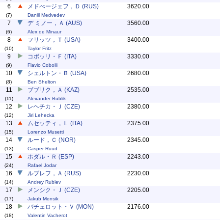
6
メドべージェフ，Ｄ (RUS)
3620.00
(7)
Daniil Medvedev
7
デ ミノー，Ａ (AUS)
3560.00
(6)
Alex de Minaur
8
フリッツ，Ｔ (USA)
3400.00
(10)
Taylor Fritz
9
コボッリ・Ｆ (ITA)
3330.00
(9)
Flavio Cobolli
10
シェルトン・Ｂ (USA)
2680.00
(8)
Ben Shelton
11
ブブリク，Ａ (KAZ)
2535.00
(11)
Alexander Bublik
12
レヘチカ・Ｊ (CZE)
2380.00
(12)
Jiri Lehecka
13
ムセッティ，Ｌ (ITA)
2375.00
(15)
Lorenzo Musetti
14
ルード，Ｃ (NOR)
2345.00
(13)
Casper Ruud
15
ホダル・Ｒ (ESP)
2243.00
(24)
Rafael Jodar
16
ルブレフ，Ａ (RUS)
2230.00
(14)
Andrey Rublev
17
メンシク・Ｊ (CZE)
2205.00
(17)
Jakub Mensik
18
バチェロット・Ｖ (MON)
2176.00
(18)
Valentin Vacherot