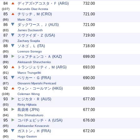
84
ディアズ=アコスタ・Ｆ (ARG)
732.00
(107)
Facundo Diaz Acosta
85
チリッチ，Ｍ (CRO)
721.00
(86)
Marin Cilic
86
ダックワース，Ｊ (AUS)
721.00
(83)
James Duckworth
87
スヴァイダ・Ｚ (USA)
719.00
(76)
Zachary Svajda
88
ソネゴ，Ｌ (ITA)
718.00
(80)
Lorenzo Sonego
89
シェフチェンコ・Ａ (KAZ)
699.00
(89)
Aleksandr Shevchenko
90
トランジェリティ，Ｍ (ARG)
693.00
(91)
Marco Trungelliti
91
ペリカー・Ｇ (FRA)
690.00
(87)
Giovanni Mpetshi Perricard
92
ウォン・コールマン (HKG)
680.00
(108)
Coleman Wong
93
ヒジカタ・Ｒ (AUS)
677.00
(93)
Rinky Hijikata
94
島袋将 (JPN)
677.00
(94)
Sho Shimabukuro
95
コバチェビッチ・Ａ (USA)
676.00
(95)
Aleksandar Kovacevic
96
ガストン，Ｈ (FRA)
672.00
(90)
Hugo Gaston