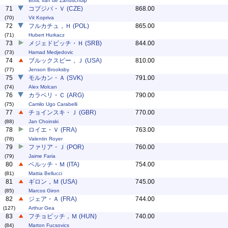
Botic van de Zandschulp
71
コプジバ・Ｖ (CZE)
868.00
(70)
Vit Kopriva
72
フルカチュ，Ｈ (POL)
865.00
(71)
Hubert Hurkacz
73
メジェドビッチ・Ｈ (SRB)
844.00
(73)
Hamad Medjedovic
74
ブルックスビー，Ｊ (USA)
810.00
(77)
Jenson Brooksby
75
モルカン・Ａ (SVK)
791.00
(74)
Alex Molcan
76
カラベリ・Ｃ (ARG)
790.00
(75)
Camilo Ugo Carabelli
77
チョインスキ・Ｊ (GBR)
770.00
(88)
Jan Choinski
78
ロイエ・Ｖ (FRA)
763.00
(78)
Valentin Royer
79
ファリア・Ｊ (POR)
760.00
(79)
Jaime Faria
80
ベルッチ・Ｍ (ITA)
754.00
(81)
Mattia Bellucci
81
ギロン，Ｍ (USA)
745.00
(85)
Marcos Giron
82
ジェア・Ａ (FRA)
744.00
(127)
Arthur Gea
83
フチョビッチ，Ｍ (HUN)
740.00
(84)
Marton Fucsovics