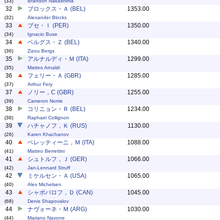
(33)
Brandon Nakashima
32
ブロックス・Ａ (BEL)
1353.00
(32)
Alexander Blockx
33
ブセ・Ｉ (PER)
1350.00
(34)
Ignacio Buse
34
ベルグス・Ｚ (BEL)
1340.00
(36)
Zizou Bergs
35
アルナルディ・Ｍ (ITA)
1299.00
(35)
Matteo Arnaldi
36
フェリー・Ａ (GBR)
1285.00
(37)
Arthur Fery
37
ノリー，C (GBR)
1255.00
(39)
Cameron Norrie
38
コリニョン・Ｒ (BEL)
1234.00
(38)
Raphael Collignon
39
ハチャノフ，Ｋ (RUS)
1130.00
(26)
Karen Khachanov
40
ベレッティーニ，Ｍ (ITA)
1088.00
(41)
Matteo Berrettini
41
シュトルフ，Ｊ (GER)
1066.00
(42)
Jan-Lennard Struff
42
ミケルセン・Ａ (USA)
1065.00
(40)
Alex Michelsen
43
シャポバロフ，Ｄ (CAN)
1045.00
(68)
Denis Shapovalov
44
ナヴォーネ・Ｍ (ARG)
1030.00
(44)
Mariano Navone