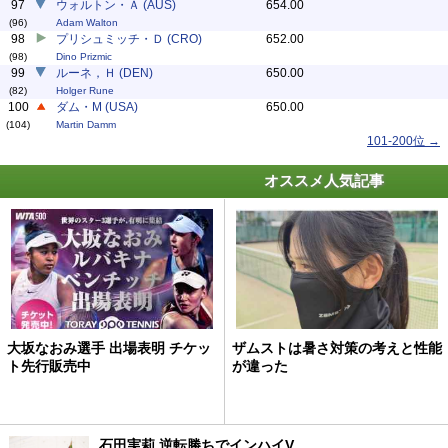
97
ウォルトン・Ａ (AUS)
654.00
(96)
Adam Walton
98
プリシュミッチ・Ｄ (CRO)
652.00
(98)
Dino Prizmic
99
ルーネ，Ｈ (DEN)
650.00
(82)
Holger Rune
100
ダム・M (USA)
650.00
(104)
Martin Damm
101-200位 →
オススメ人気記事
大坂なおみ選手 出場表明 チケッ
ザムストは暑さ対策の考えと性能
ト先行販売中
が違った
石田実莉 逆転勝ちでインハイV