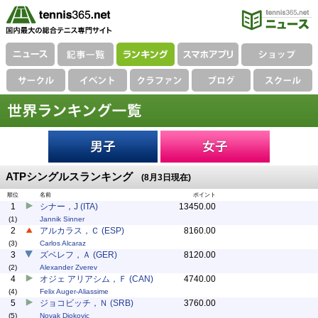
ATPシングルスランキング
(8月3日現在)
順位
名前
ポイント
1
シナー，J (ITA)
13450.00
(1)
Jannik Sinner
2
アルカラス，Ｃ (ESP)
8160.00
(3)
Carlos Alcaraz
3
ズベレフ，Ａ (GER)
8120.00
(2)
Alexander Zverev
4
オジェ アリアシム，Ｆ (CAN)
4740.00
(4)
Felix Auger-Aliassime
5
ジョコビッチ，Ｎ (SRB)
3760.00
(5)
Novak Djokovic