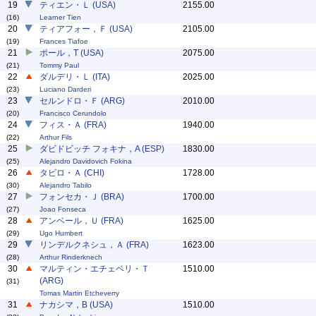
19
ティエン・Ｌ (USA)
2155.00
(16)
Learner Tien
20
ティアフォー，Ｆ (USA)
2105.00
(19)
Frances Tiafoe
21
ポール，T (USA)
2075.00
(21)
Tommy Paul
22
ダルデリ・Ｌ (ITA)
2025.00
(23)
Luciano Darderi
23
セルンドロ・Ｆ (ARG)
2010.00
(20)
Francisco Cerundolo
24
フィス・Ａ (FRA)
1940.00
(22)
Arthur Fils
25
ダビドビッチ フォキナ，A (ESP)
1830.00
(25)
Alejandro Davidovich Fokina
26
タビロ・Ａ (CHI)
1728.00
(30)
Alejandro Tabilo
27
フォンセカ・Ｊ (BRA)
1700.00
(27)
Joao Fonseca
28
アンベール，Ｕ (FRA)
1625.00
(29)
Ugo Humbert
29
リンデルクネシュ，Ａ (FRA)
1623.00
(28)
Arthur Rinderknech
30
マルティン・エチェベリ・Ｔ
1510.00
(ARG)
(31)
Tomas Martin Etcheverry
31
ナカシマ，B (USA)
1510.00