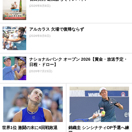
(2026年8月8日)
アルカラス 欠場で復帰ならず
(2026年8月6日)
ナショナルバンク オープン 2026【賞金・放送予定・
日程・ドロー】
(2026年7月23日)
世界1位 激闘の末に4回戦敗退
錦織圭 シンシナティOP予選へ練