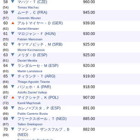
58
マハツ・Ｔ (CZE)
960.00
(54)
Tomas Machac
59
ムーテ，Ｃ (FRA)
945.00
(57)
Corentin Moutet
60
アルトマイヤー・Ｄ (GER)
939.00
(62)
Daniel Altmaier
61
マロジャン・Ｆ (HUN)
930.00
(55)
Fabian Marozsan
62
キツマノビッチ，Ｍ (SRB)
925.00
(60)
Miomir Kecmanovic
63
メリダ・Ｄ (ESP)
925.00
(61)
Daniel Merida
64
ランダルーセ・Ｍ (ESP)
920.00
(63)
Martin Landaluce
65
ティランテ・Ｔ (ARG)
919.00
(64)
Thiago Agustin Tirante
66
バジェホ・Ａ (PAR)
918.00
(65)
Adolfo Daniel Vallejo
67
マイクシャク，Ｋ (POL)
907.00
(72)
Kamil Majchrzak
68
カレノ=ブスタ，Ｐ (ESP)
891.00
(66)
Pablo Carreno Busta
69
フリークスポール，Ｔ (NED)
885.00
(67)
Tallon Griekspoor
70
ファン・デ・ザンスフルプ，Ｂ
882.00
(NED)
(69)