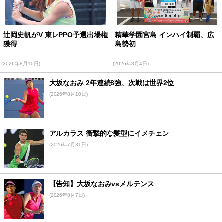
辻岡史帆がV 東レPPO予選出場権
精華学園宮島 インハイ制覇、広
獲得
島勢初
(2026年8月10日)
(2026年8月4日)
大坂なおみ 2年連続8強、次戦は世界2位
(2026年8月10日)
アルカラス 衝撃的な髪型にイメチェン
(2026年7月31日)
【告知】大坂なおみvsメルテンス
(2026年8月7日)