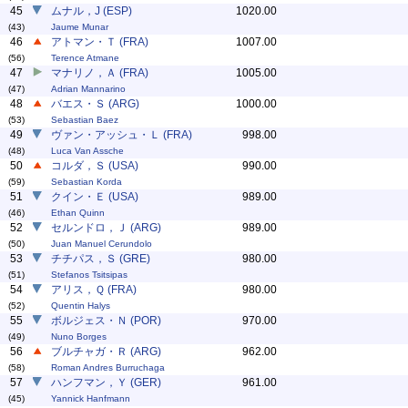
45
ムナル，J (ESP)
1020.00
(43)
Jaume Munar
46
アトマン・Ｔ (FRA)
1007.00
(56)
Terence Atmane
47
マナリノ，Ａ (FRA)
1005.00
(47)
Adrian Mannarino
48
バエス・Ｓ (ARG)
1000.00
(53)
Sebastian Baez
49
ヴァン・アッシュ・Ｌ (FRA)
998.00
(48)
Luca Van Assche
50
コルダ，Ｓ (USA)
990.00
(59)
Sebastian Korda
51
クイン・Ｅ (USA)
989.00
(46)
Ethan Quinn
52
セルンドロ，Ｊ (ARG)
989.00
(50)
Juan Manuel Cerundolo
53
チチパス，Ｓ (GRE)
980.00
(51)
Stefanos Tsitsipas
54
アリス，Ｑ (FRA)
980.00
(52)
Quentin Halys
55
ボルジェス・Ｎ (POR)
970.00
(49)
Nuno Borges
56
ブルチャガ・Ｒ (ARG)
962.00
(58)
Roman Andres Burruchaga
57
ハンフマン，Ｙ (GER)
961.00
(45)
Yannick Hanfmann