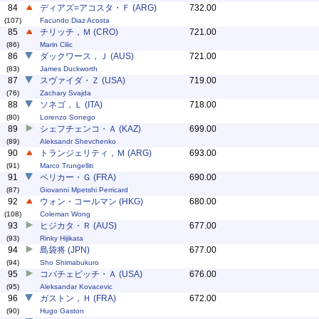
84
ディアズ=アコスタ・Ｆ (ARG)
732.00
(107)
Facundo Diaz Acosta
85
チリッチ，Ｍ (CRO)
721.00
(86)
Marin Cilic
86
ダックワース，Ｊ (AUS)
721.00
(83)
James Duckworth
87
スヴァイダ・Ｚ (USA)
719.00
(76)
Zachary Svajda
88
ソネゴ，Ｌ (ITA)
718.00
(80)
Lorenzo Sonego
89
シェフチェンコ・Ａ (KAZ)
699.00
(89)
Aleksandr Shevchenko
90
トランジェリティ，Ｍ (ARG)
693.00
(91)
Marco Trungelliti
91
ペリカー・Ｇ (FRA)
690.00
(87)
Giovanni Mpetshi Perricard
92
ウォン・コールマン (HKG)
680.00
(108)
Coleman Wong
93
ヒジカタ・Ｒ (AUS)
677.00
(93)
Rinky Hijikata
94
島袋将 (JPN)
677.00
(94)
Sho Shimabukuro
95
コバチェビッチ・Ａ (USA)
676.00
(95)
Aleksandar Kovacevic
96
ガストン，Ｈ (FRA)
672.00
(90)
Hugo Gaston