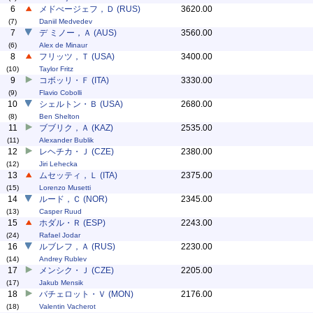
6
メドべージェフ，Ｄ (RUS)
3620.00
(7)
Daniil Medvedev
7
デ ミノー，Ａ (AUS)
3560.00
(6)
Alex de Minaur
8
フリッツ，Ｔ (USA)
3400.00
(10)
Taylor Fritz
9
コボッリ・Ｆ (ITA)
3330.00
(9)
Flavio Cobolli
10
シェルトン・Ｂ (USA)
2680.00
(8)
Ben Shelton
11
ブブリク，Ａ (KAZ)
2535.00
(11)
Alexander Bublik
12
レヘチカ・Ｊ (CZE)
2380.00
(12)
Jiri Lehecka
13
ムセッティ，Ｌ (ITA)
2375.00
(15)
Lorenzo Musetti
14
ルード，Ｃ (NOR)
2345.00
(13)
Casper Ruud
15
ホダル・Ｒ (ESP)
2243.00
(24)
Rafael Jodar
16
ルブレフ，Ａ (RUS)
2230.00
(14)
Andrey Rublev
17
メンシク・Ｊ (CZE)
2205.00
(17)
Jakub Mensik
18
バチェロット・Ｖ (MON)
2176.00
(18)
Valentin Vacherot