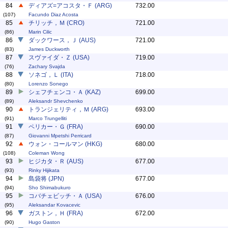
84
ディアズ=アコスタ・Ｆ (ARG)
732.00
(107)
Facundo Diaz Acosta
85
チリッチ，Ｍ (CRO)
721.00
(86)
Marin Cilic
86
ダックワース，Ｊ (AUS)
721.00
(83)
James Duckworth
87
スヴァイダ・Ｚ (USA)
719.00
(76)
Zachary Svajda
88
ソネゴ，Ｌ (ITA)
718.00
(80)
Lorenzo Sonego
89
シェフチェンコ・Ａ (KAZ)
699.00
(89)
Aleksandr Shevchenko
90
トランジェリティ，Ｍ (ARG)
693.00
(91)
Marco Trungelliti
91
ペリカー・Ｇ (FRA)
690.00
(87)
Giovanni Mpetshi Perricard
92
ウォン・コールマン (HKG)
680.00
(108)
Coleman Wong
93
ヒジカタ・Ｒ (AUS)
677.00
(93)
Rinky Hijikata
94
島袋将 (JPN)
677.00
(94)
Sho Shimabukuro
95
コバチェビッチ・Ａ (USA)
676.00
(95)
Aleksandar Kovacevic
96
ガストン，Ｈ (FRA)
672.00
(90)
Hugo Gaston