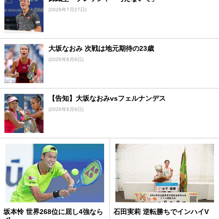
(2026年7月27日)
大坂なおみ 次戦は地元期待の23歳
(2026年8月8日)
【告知】大坂なおみvsフェルナンデス
(2026年8月9日)
坂本怜 世界268位に屈し4強なら
石田実莉 逆転勝ちでインハイV