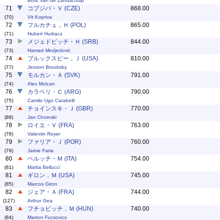
Botic van de Zandschulp
71
コプジバ・Ｖ (CZE)
868.00
(70)
Vit Kopriva
72
フルカチュ，Ｈ (POL)
865.00
(71)
Hubert Hurkacz
73
メジェドビッチ・Ｈ (SRB)
844.00
(73)
Hamad Medjedovic
74
ブルックスビー，Ｊ (USA)
810.00
(77)
Jenson Brooksby
75
モルカン・Ａ (SVK)
791.00
(74)
Alex Molcan
76
カラベリ・Ｃ (ARG)
790.00
(75)
Camilo Ugo Carabelli
77
チョインスキ・Ｊ (GBR)
770.00
(88)
Jan Choinski
78
ロイエ・Ｖ (FRA)
763.00
(78)
Valentin Royer
79
ファリア・Ｊ (POR)
760.00
(79)
Jaime Faria
80
ベルッチ・Ｍ (ITA)
754.00
(81)
Mattia Bellucci
81
ギロン，Ｍ (USA)
745.00
(85)
Marcos Giron
82
ジェア・Ａ (FRA)
744.00
(127)
Arthur Gea
83
フチョビッチ，Ｍ (HUN)
740.00
(84)
Marton Fucsovics