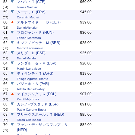
58
マハツ・Ｔ (CZE)
960.00
(54)
Tomas Machac
59
ムーテ，Ｃ (FRA)
945.00
(57)
Corentin Moutet
60
アルトマイヤー・Ｄ (GER)
939.00
(62)
Daniel Altmaier
61
マロジャン・Ｆ (HUN)
930.00
(55)
Fabian Marozsan
62
キツマノビッチ，Ｍ (SRB)
925.00
(60)
Miomir Kecmanovic
63
メリダ・Ｄ (ESP)
925.00
(61)
Daniel Merida
64
ランダルーセ・Ｍ (ESP)
920.00
(63)
Martin Landaluce
65
ティランテ・Ｔ (ARG)
919.00
(64)
Thiago Agustin Tirante
66
バジェホ・Ａ (PAR)
918.00
(65)
Adolfo Daniel Vallejo
67
マイクシャク，Ｋ (POL)
907.00
(72)
Kamil Majchrzak
68
カレノ=ブスタ，Ｐ (ESP)
891.00
(66)
Pablo Carreno Busta
69
フリークスポール，Ｔ (NED)
885.00
(67)
Tallon Griekspoor
70
ファン・デ・ザンスフルプ，Ｂ
882.00
(NED)
(69)