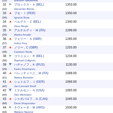
(33)
Brandon Nakashima
32
ブロックス・Ａ (BEL)
1353.00
(32)
Alexander Blockx
33
ブセ・Ｉ (PER)
1350.00
(34)
Ignacio Buse
34
ベルグス・Ｚ (BEL)
1340.00
(36)
Zizou Bergs
35
アルナルディ・Ｍ (ITA)
1299.00
(35)
Matteo Arnaldi
36
フェリー・Ａ (GBR)
1285.00
(37)
Arthur Fery
37
ノリー，C (GBR)
1255.00
(39)
Cameron Norrie
38
コリニョン・Ｒ (BEL)
1234.00
(38)
Raphael Collignon
39
ハチャノフ，Ｋ (RUS)
1130.00
(26)
Karen Khachanov
40
ベレッティーニ，Ｍ (ITA)
1088.00
(41)
Matteo Berrettini
41
シュトルフ，Ｊ (GER)
1066.00
(42)
Jan-Lennard Struff
42
ミケルセン・Ａ (USA)
1065.00
(40)
Alex Michelsen
43
シャポバロフ，Ｄ (CAN)
1045.00
(68)
Denis Shapovalov
44
ナヴォーネ・Ｍ (ARG)
1030.00
(44)
Mariano Navone