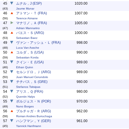
45
ムナル，J (ESP)
1020.00
(43)
Jaume Munar
46
アトマン・Ｔ (FRA)
1007.00
(56)
Terence Atmane
47
マナリノ，Ａ (FRA)
1005.00
(47)
Adrian Mannarino
48
バエス・Ｓ (ARG)
1000.00
(53)
Sebastian Baez
49
ヴァン・アッシュ・Ｌ (FRA)
998.00
(48)
Luca Van Assche
50
コルダ，Ｓ (USA)
990.00
(59)
Sebastian Korda
51
クイン・Ｅ (USA)
989.00
(46)
Ethan Quinn
52
セルンドロ，Ｊ (ARG)
989.00
(50)
Juan Manuel Cerundolo
53
チチパス，Ｓ (GRE)
980.00
(51)
Stefanos Tsitsipas
54
アリス，Ｑ (FRA)
980.00
(52)
Quentin Halys
55
ボルジェス・Ｎ (POR)
970.00
(49)
Nuno Borges
56
ブルチャガ・Ｒ (ARG)
962.00
(58)
Roman Andres Burruchaga
57
ハンフマン，Ｙ (GER)
961.00
(45)
Yannick Hanfmann