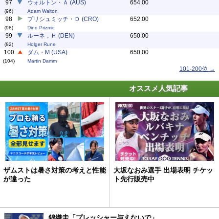
97
ウォルトン・Ａ (AUS)
654.00
(96)
Adam Walton
98
プリシュミッチ・Ｄ (CRO)
652.00
(98)
Dino Prizmic
99
ルーネ，Ｈ (DEN)
650.00
(82)
Holger Rune
100
ダム・M (USA)
650.00
(104)
Martin Damm
101-200位 →
オススメ人気記事
ザムストは暑さ対策の考えと性能
大坂なおみ選手 出場表明 チケッ
が違った
ト先行販売中
錦織圭「プレッシャー与えないで」