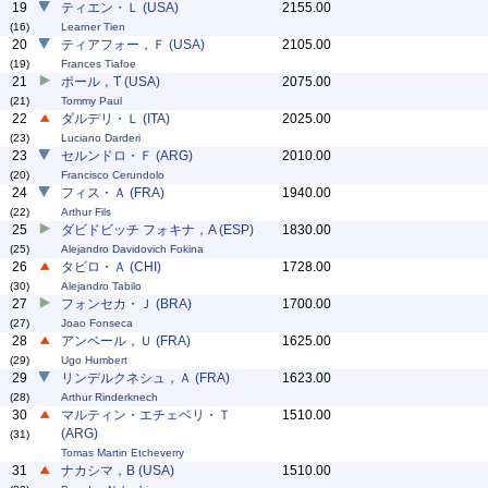
19
ティエン・Ｌ (USA)
2155.00
(16)
Learner Tien
20
ティアフォー，Ｆ (USA)
2105.00
(19)
Frances Tiafoe
21
ポール，T (USA)
2075.00
(21)
Tommy Paul
22
ダルデリ・Ｌ (ITA)
2025.00
(23)
Luciano Darderi
23
セルンドロ・Ｆ (ARG)
2010.00
(20)
Francisco Cerundolo
24
フィス・Ａ (FRA)
1940.00
(22)
Arthur Fils
25
ダビドビッチ フォキナ，A (ESP)
1830.00
(25)
Alejandro Davidovich Fokina
26
タビロ・Ａ (CHI)
1728.00
(30)
Alejandro Tabilo
27
フォンセカ・Ｊ (BRA)
1700.00
(27)
Joao Fonseca
28
アンベール，Ｕ (FRA)
1625.00
(29)
Ugo Humbert
29
リンデルクネシュ，Ａ (FRA)
1623.00
(28)
Arthur Rinderknech
30
マルティン・エチェベリ・Ｔ
1510.00
(ARG)
(31)
Tomas Martin Etcheverry
31
ナカシマ，B (USA)
1510.00