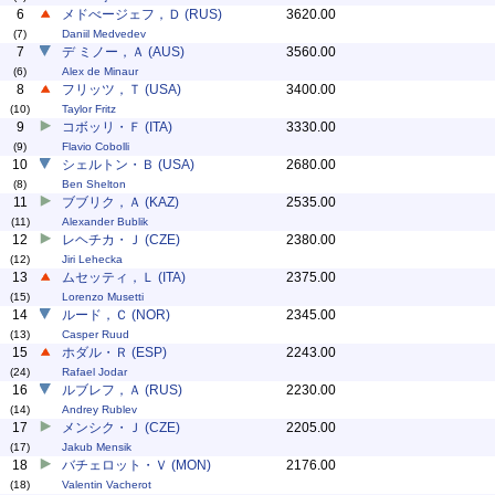
6
メドべージェフ，Ｄ (RUS)
3620.00
(7)
Daniil Medvedev
7
デ ミノー，Ａ (AUS)
3560.00
(6)
Alex de Minaur
8
フリッツ，Ｔ (USA)
3400.00
(10)
Taylor Fritz
9
コボッリ・Ｆ (ITA)
3330.00
(9)
Flavio Cobolli
10
シェルトン・Ｂ (USA)
2680.00
(8)
Ben Shelton
11
ブブリク，Ａ (KAZ)
2535.00
(11)
Alexander Bublik
12
レヘチカ・Ｊ (CZE)
2380.00
(12)
Jiri Lehecka
13
ムセッティ，Ｌ (ITA)
2375.00
(15)
Lorenzo Musetti
14
ルード，Ｃ (NOR)
2345.00
(13)
Casper Ruud
15
ホダル・Ｒ (ESP)
2243.00
(24)
Rafael Jodar
16
ルブレフ，Ａ (RUS)
2230.00
(14)
Andrey Rublev
17
メンシク・Ｊ (CZE)
2205.00
(17)
Jakub Mensik
18
バチェロット・Ｖ (MON)
2176.00
(18)
Valentin Vacherot