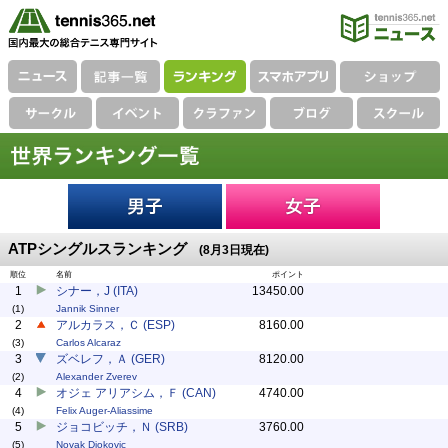
ATPシングルスランキング
(8月3日現在)
順位
名前
ポイント
1
シナー，J (ITA)
13450.00
(1)
Jannik Sinner
2
アルカラス，Ｃ (ESP)
8160.00
(3)
Carlos Alcaraz
3
ズベレフ，Ａ (GER)
8120.00
(2)
Alexander Zverev
4
オジェ アリアシム，Ｆ (CAN)
4740.00
(4)
Felix Auger-Aliassime
5
ジョコビッチ，Ｎ (SRB)
3760.00
(5)
Novak Djokovic