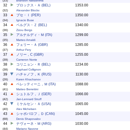
(33)
Brandon Nakashima
32
ブロックス・Ａ (BEL)
1353.00
(32)
Alexander Blockx
33
ブセ・Ｉ (PER)
1350.00
(34)
Ignacio Buse
34
ベルグス・Ｚ (BEL)
1340.00
(36)
Zizou Bergs
35
アルナルディ・Ｍ (ITA)
1299.00
(35)
Matteo Arnaldi
36
フェリー・Ａ (GBR)
1285.00
(37)
Arthur Fery
37
ノリー，C (GBR)
1255.00
(39)
Cameron Norrie
38
コリニョン・Ｒ (BEL)
1234.00
(38)
Raphael Collignon
39
ハチャノフ，Ｋ (RUS)
1130.00
(26)
Karen Khachanov
40
ベレッティーニ，Ｍ (ITA)
1088.00
(41)
Matteo Berrettini
41
シュトルフ，Ｊ (GER)
1066.00
(42)
Jan-Lennard Struff
42
ミケルセン・Ａ (USA)
1065.00
(40)
Alex Michelsen
43
シャポバロフ，Ｄ (CAN)
1045.00
(68)
Denis Shapovalov
44
ナヴォーネ・Ｍ (ARG)
1030.00
(44)
Mariano Navone