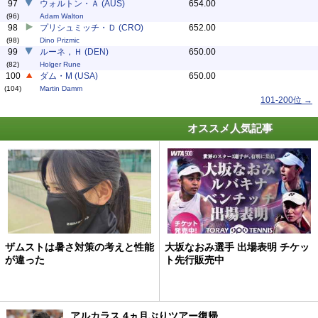
97
ウォルトン・Ａ (AUS)
654.00
(96)
Adam Walton
98
プリシュミッチ・Ｄ (CRO)
652.00
(98)
Dino Prizmic
99
ルーネ，Ｈ (DEN)
650.00
(82)
Holger Rune
100
ダム・M (USA)
650.00
(104)
Martin Damm
101-200位 →
オススメ人気記事
ザムストは暑さ対策の考えと性能
大坂なおみ選手 出場表明 チケッ
が違った
ト先行販売中
アルカラス 4ヵ月ぶりツアー復帰