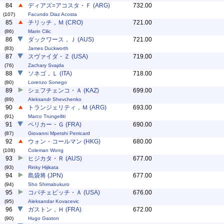
84
ディアズ=アコスタ・Ｆ (ARG)
732.00
(107)
Facundo Diaz Acosta
85
チリッチ，Ｍ (CRO)
721.00
(86)
Marin Cilic
86
ダックワース，Ｊ (AUS)
721.00
(83)
James Duckworth
87
スヴァイダ・Ｚ (USA)
719.00
(76)
Zachary Svajda
88
ソネゴ，Ｌ (ITA)
718.00
(80)
Lorenzo Sonego
89
シェフチェンコ・Ａ (KAZ)
699.00
(89)
Aleksandr Shevchenko
90
トランジェリティ，Ｍ (ARG)
693.00
(91)
Marco Trungelliti
91
ペリカー・Ｇ (FRA)
690.00
(87)
Giovanni Mpetshi Perricard
92
ウォン・コールマン (HKG)
680.00
(108)
Coleman Wong
93
ヒジカタ・Ｒ (AUS)
677.00
(93)
Rinky Hijikata
94
島袋将 (JPN)
677.00
(94)
Sho Shimabukuro
95
コバチェビッチ・Ａ (USA)
676.00
(95)
Aleksandar Kovacevic
96
ガストン，Ｈ (FRA)
672.00
(90)
Hugo Gaston