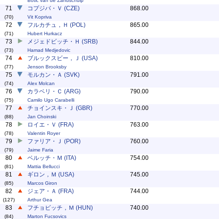
Botic van de Zandschulp
71
コプジバ・Ｖ (CZE)
868.00
(70)
Vit Kopriva
72
フルカチュ，Ｈ (POL)
865.00
(71)
Hubert Hurkacz
73
メジェドビッチ・Ｈ (SRB)
844.00
(73)
Hamad Medjedovic
74
ブルックスビー，Ｊ (USA)
810.00
(77)
Jenson Brooksby
75
モルカン・Ａ (SVK)
791.00
(74)
Alex Molcan
76
カラベリ・Ｃ (ARG)
790.00
(75)
Camilo Ugo Carabelli
77
チョインスキ・Ｊ (GBR)
770.00
(88)
Jan Choinski
78
ロイエ・Ｖ (FRA)
763.00
(78)
Valentin Royer
79
ファリア・Ｊ (POR)
760.00
(79)
Jaime Faria
80
ベルッチ・Ｍ (ITA)
754.00
(81)
Mattia Bellucci
81
ギロン，Ｍ (USA)
745.00
(85)
Marcos Giron
82
ジェア・Ａ (FRA)
744.00
(127)
Arthur Gea
83
フチョビッチ，Ｍ (HUN)
740.00
(84)
Marton Fucsovics