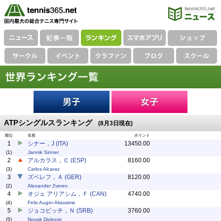
ATPシングルスランキング
(8月3日現在)
順位
名前
ポイント
1
シナー，J (ITA)
13450.00
(1)
Jannik Sinner
2
アルカラス，Ｃ (ESP)
8160.00
(3)
Carlos Alcaraz
3
ズベレフ，Ａ (GER)
8120.00
(2)
Alexander Zverev
4
オジェ アリアシム，Ｆ (CAN)
4740.00
(4)
Felix Auger-Aliassime
5
ジョコビッチ，Ｎ (SRB)
3760.00
(5)
Novak Djokovic