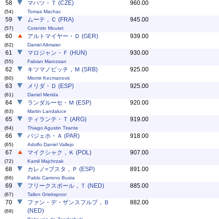
58
マハツ・Ｔ (CZE)
960.00
(54)
Tomas Machac
59
ムーテ，Ｃ (FRA)
945.00
(57)
Corentin Moutet
60
アルトマイヤー・Ｄ (GER)
939.00
(62)
Daniel Altmaier
61
マロジャン・Ｆ (HUN)
930.00
(55)
Fabian Marozsan
62
キツマノビッチ，Ｍ (SRB)
925.00
(60)
Miomir Kecmanovic
63
メリダ・Ｄ (ESP)
925.00
(61)
Daniel Merida
64
ランダルーセ・Ｍ (ESP)
920.00
(63)
Martin Landaluce
65
ティランテ・Ｔ (ARG)
919.00
(64)
Thiago Agustin Tirante
66
バジェホ・Ａ (PAR)
918.00
(65)
Adolfo Daniel Vallejo
67
マイクシャク，Ｋ (POL)
907.00
(72)
Kamil Majchrzak
68
カレノ=ブスタ，Ｐ (ESP)
891.00
(66)
Pablo Carreno Busta
69
フリークスポール，Ｔ (NED)
885.00
(67)
Tallon Griekspoor
70
ファン・デ・ザンスフルプ，Ｂ
882.00
(NED)
(69)