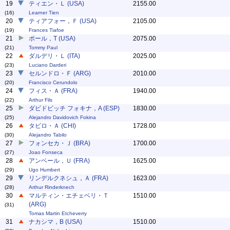
19
ティエン・Ｌ (USA)
2155.00
(16)
Learner Tien
20
ティアフォー，Ｆ (USA)
2105.00
(19)
Frances Tiafoe
21
ポール，T (USA)
2075.00
(21)
Tommy Paul
22
ダルデリ・Ｌ (ITA)
2025.00
(23)
Luciano Darderi
23
セルンドロ・Ｆ (ARG)
2010.00
(20)
Francisco Cerundolo
24
フィス・Ａ (FRA)
1940.00
(22)
Arthur Fils
25
ダビドビッチ フォキナ，A (ESP)
1830.00
(25)
Alejandro Davidovich Fokina
26
タビロ・Ａ (CHI)
1728.00
(30)
Alejandro Tabilo
27
フォンセカ・Ｊ (BRA)
1700.00
(27)
Joao Fonseca
28
アンベール，Ｕ (FRA)
1625.00
(29)
Ugo Humbert
29
リンデルクネシュ，Ａ (FRA)
1623.00
(28)
Arthur Rinderknech
30
マルティン・エチェベリ・Ｔ
1510.00
(ARG)
(31)
Tomas Martin Etcheverry
31
ナカシマ，B (USA)
1510.00