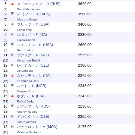
6
メドべージェフ，Ｄ (RUS)
3620.00
(7)
Daniil Medvedev
7
デ ミノー，Ａ (AUS)
3560.00
(6)
Alex de Minaur
8
フリッツ，Ｔ (USA)
3400.00
(10)
Taylor Fritz
9
コボッリ・Ｆ (ITA)
3330.00
(9)
Flavio Cobolli
10
シェルトン・Ｂ (USA)
2680.00
(8)
Ben Shelton
11
ブブリク，Ａ (KAZ)
2535.00
(11)
Alexander Bublik
12
レヘチカ・Ｊ (CZE)
2380.00
(12)
Jiri Lehecka
13
ムセッティ，Ｌ (ITA)
2375.00
(15)
Lorenzo Musetti
14
ルード，Ｃ (NOR)
2345.00
(13)
Casper Ruud
15
ホダル・Ｒ (ESP)
2243.00
(24)
Rafael Jodar
16
ルブレフ，Ａ (RUS)
2230.00
(14)
Andrey Rublev
17
メンシク・Ｊ (CZE)
2205.00
(17)
Jakub Mensik
18
バチェロット・Ｖ (MON)
2176.00
(18)
Valentin Vacherot