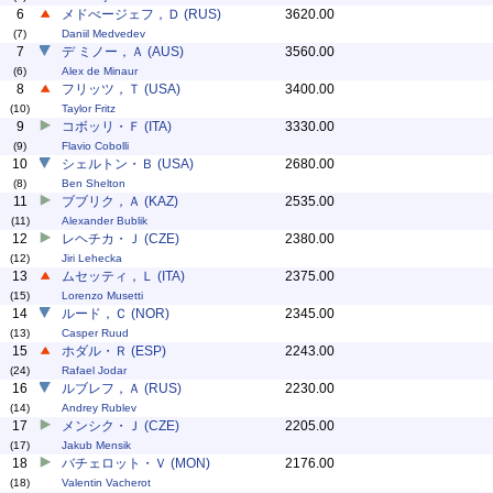
6
メドべージェフ，Ｄ (RUS)
3620.00
(7)
Daniil Medvedev
7
デ ミノー，Ａ (AUS)
3560.00
(6)
Alex de Minaur
8
フリッツ，Ｔ (USA)
3400.00
(10)
Taylor Fritz
9
コボッリ・Ｆ (ITA)
3330.00
(9)
Flavio Cobolli
10
シェルトン・Ｂ (USA)
2680.00
(8)
Ben Shelton
11
ブブリク，Ａ (KAZ)
2535.00
(11)
Alexander Bublik
12
レヘチカ・Ｊ (CZE)
2380.00
(12)
Jiri Lehecka
13
ムセッティ，Ｌ (ITA)
2375.00
(15)
Lorenzo Musetti
14
ルード，Ｃ (NOR)
2345.00
(13)
Casper Ruud
15
ホダル・Ｒ (ESP)
2243.00
(24)
Rafael Jodar
16
ルブレフ，Ａ (RUS)
2230.00
(14)
Andrey Rublev
17
メンシク・Ｊ (CZE)
2205.00
(17)
Jakub Mensik
18
バチェロット・Ｖ (MON)
2176.00
(18)
Valentin Vacherot