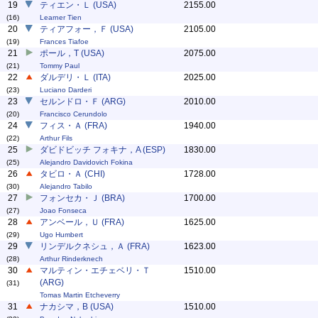
19
ティエン・Ｌ (USA)
2155.00
(16)
Learner Tien
20
ティアフォー，Ｆ (USA)
2105.00
(19)
Frances Tiafoe
21
ポール，T (USA)
2075.00
(21)
Tommy Paul
22
ダルデリ・Ｌ (ITA)
2025.00
(23)
Luciano Darderi
23
セルンドロ・Ｆ (ARG)
2010.00
(20)
Francisco Cerundolo
24
フィス・Ａ (FRA)
1940.00
(22)
Arthur Fils
25
ダビドビッチ フォキナ，A (ESP)
1830.00
(25)
Alejandro Davidovich Fokina
26
タビロ・Ａ (CHI)
1728.00
(30)
Alejandro Tabilo
27
フォンセカ・Ｊ (BRA)
1700.00
(27)
Joao Fonseca
28
アンベール，Ｕ (FRA)
1625.00
(29)
Ugo Humbert
29
リンデルクネシュ，Ａ (FRA)
1623.00
(28)
Arthur Rinderknech
30
マルティン・エチェベリ・Ｔ
1510.00
(ARG)
(31)
Tomas Martin Etcheverry
31
ナカシマ，B (USA)
1510.00