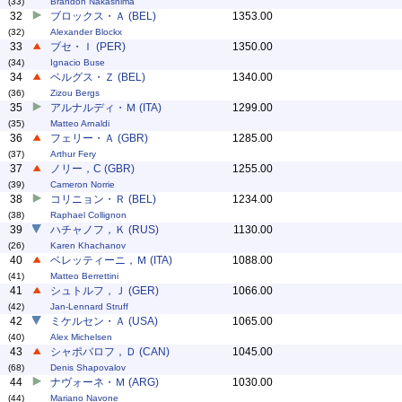
(33)
Brandon Nakashima
32
ブロックス・Ａ (BEL)
1353.00
(32)
Alexander Blockx
33
ブセ・Ｉ (PER)
1350.00
(34)
Ignacio Buse
34
ベルグス・Ｚ (BEL)
1340.00
(36)
Zizou Bergs
35
アルナルディ・Ｍ (ITA)
1299.00
(35)
Matteo Arnaldi
36
フェリー・Ａ (GBR)
1285.00
(37)
Arthur Fery
37
ノリー，C (GBR)
1255.00
(39)
Cameron Norrie
38
コリニョン・Ｒ (BEL)
1234.00
(38)
Raphael Collignon
39
ハチャノフ，Ｋ (RUS)
1130.00
(26)
Karen Khachanov
40
ベレッティーニ，Ｍ (ITA)
1088.00
(41)
Matteo Berrettini
41
シュトルフ，Ｊ (GER)
1066.00
(42)
Jan-Lennard Struff
42
ミケルセン・Ａ (USA)
1065.00
(40)
Alex Michelsen
43
シャポバロフ，Ｄ (CAN)
1045.00
(68)
Denis Shapovalov
44
ナヴォーネ・Ｍ (ARG)
1030.00
(44)
Mariano Navone