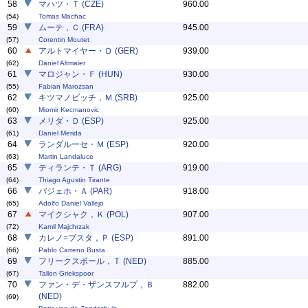
58
マハツ・Ｔ (CZE)
960.00
(54)
Tomas Machac
59
ムーテ，Ｃ (FRA)
945.00
(57)
Corentin Moutet
60
アルトマイヤー・Ｄ (GER)
939.00
(62)
Daniel Altmaier
61
マロジャン・Ｆ (HUN)
930.00
(55)
Fabian Marozsan
62
キツマノビッチ，Ｍ (SRB)
925.00
(60)
Miomir Kecmanovic
63
メリダ・Ｄ (ESP)
925.00
(61)
Daniel Merida
64
ランダルーセ・Ｍ (ESP)
920.00
(63)
Martin Landaluce
65
ティランテ・Ｔ (ARG)
919.00
(64)
Thiago Agustin Tirante
66
バジェホ・Ａ (PAR)
918.00
(65)
Adolfo Daniel Vallejo
67
マイクシャク，Ｋ (POL)
907.00
(72)
Kamil Majchrzak
68
カレノ=ブスタ，Ｐ (ESP)
891.00
(66)
Pablo Carreno Busta
69
フリークスポール，Ｔ (NED)
885.00
(67)
Tallon Griekspoor
70
ファン・デ・ザンスフルプ，Ｂ
882.00
(NED)
(69)