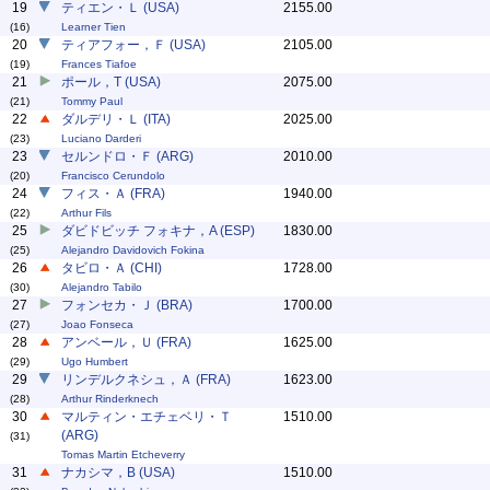
19
ティエン・Ｌ (USA)
2155.00
(16)
Learner Tien
20
ティアフォー，Ｆ (USA)
2105.00
(19)
Frances Tiafoe
21
ポール，T (USA)
2075.00
(21)
Tommy Paul
22
ダルデリ・Ｌ (ITA)
2025.00
(23)
Luciano Darderi
23
セルンドロ・Ｆ (ARG)
2010.00
(20)
Francisco Cerundolo
24
フィス・Ａ (FRA)
1940.00
(22)
Arthur Fils
25
ダビドビッチ フォキナ，A (ESP)
1830.00
(25)
Alejandro Davidovich Fokina
26
タビロ・Ａ (CHI)
1728.00
(30)
Alejandro Tabilo
27
フォンセカ・Ｊ (BRA)
1700.00
(27)
Joao Fonseca
28
アンベール，Ｕ (FRA)
1625.00
(29)
Ugo Humbert
29
リンデルクネシュ，Ａ (FRA)
1623.00
(28)
Arthur Rinderknech
30
マルティン・エチェベリ・Ｔ
1510.00
(ARG)
(31)
Tomas Martin Etcheverry
31
ナカシマ，B (USA)
1510.00