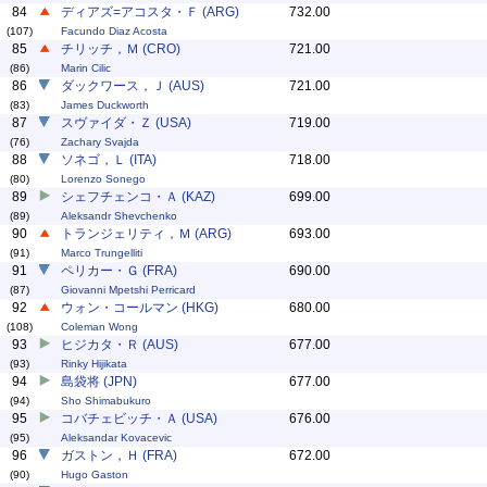
84
ディアズ=アコスタ・Ｆ (ARG)
732.00
(107)
Facundo Diaz Acosta
85
チリッチ，Ｍ (CRO)
721.00
(86)
Marin Cilic
86
ダックワース，Ｊ (AUS)
721.00
(83)
James Duckworth
87
スヴァイダ・Ｚ (USA)
719.00
(76)
Zachary Svajda
88
ソネゴ，Ｌ (ITA)
718.00
(80)
Lorenzo Sonego
89
シェフチェンコ・Ａ (KAZ)
699.00
(89)
Aleksandr Shevchenko
90
トランジェリティ，Ｍ (ARG)
693.00
(91)
Marco Trungelliti
91
ペリカー・Ｇ (FRA)
690.00
(87)
Giovanni Mpetshi Perricard
92
ウォン・コールマン (HKG)
680.00
(108)
Coleman Wong
93
ヒジカタ・Ｒ (AUS)
677.00
(93)
Rinky Hijikata
94
島袋将 (JPN)
677.00
(94)
Sho Shimabukuro
95
コバチェビッチ・Ａ (USA)
676.00
(95)
Aleksandar Kovacevic
96
ガストン，Ｈ (FRA)
672.00
(90)
Hugo Gaston