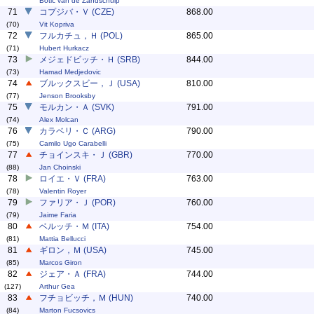
Botic van de Zandschulp
71
コプジバ・Ｖ (CZE)
868.00
(70)
Vit Kopriva
72
フルカチュ，Ｈ (POL)
865.00
(71)
Hubert Hurkacz
73
メジェドビッチ・Ｈ (SRB)
844.00
(73)
Hamad Medjedovic
74
ブルックスビー，Ｊ (USA)
810.00
(77)
Jenson Brooksby
75
モルカン・Ａ (SVK)
791.00
(74)
Alex Molcan
76
カラベリ・Ｃ (ARG)
790.00
(75)
Camilo Ugo Carabelli
77
チョインスキ・Ｊ (GBR)
770.00
(88)
Jan Choinski
78
ロイエ・Ｖ (FRA)
763.00
(78)
Valentin Royer
79
ファリア・Ｊ (POR)
760.00
(79)
Jaime Faria
80
ベルッチ・Ｍ (ITA)
754.00
(81)
Mattia Bellucci
81
ギロン，Ｍ (USA)
745.00
(85)
Marcos Giron
82
ジェア・Ａ (FRA)
744.00
(127)
Arthur Gea
83
フチョビッチ，Ｍ (HUN)
740.00
(84)
Marton Fucsovics