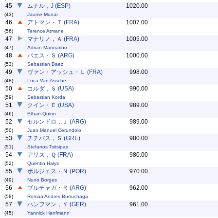
45
ムナル，J (ESP)
1020.00
(43)
Jaume Munar
46
アトマン・Ｔ (FRA)
1007.00
(56)
Terence Atmane
47
マナリノ，Ａ (FRA)
1005.00
(47)
Adrian Mannarino
48
バエス・Ｓ (ARG)
1000.00
(53)
Sebastian Baez
49
ヴァン・アッシュ・Ｌ (FRA)
998.00
(48)
Luca Van Assche
50
コルダ，Ｓ (USA)
990.00
(59)
Sebastian Korda
51
クイン・Ｅ (USA)
989.00
(46)
Ethan Quinn
52
セルンドロ，Ｊ (ARG)
989.00
(50)
Juan Manuel Cerundolo
53
チチパス，Ｓ (GRE)
980.00
(51)
Stefanos Tsitsipas
54
アリス，Ｑ (FRA)
980.00
(52)
Quentin Halys
55
ボルジェス・Ｎ (POR)
970.00
(49)
Nuno Borges
56
ブルチャガ・Ｒ (ARG)
962.00
(58)
Roman Andres Burruchaga
57
ハンフマン，Ｙ (GER)
961.00
(45)
Yannick Hanfmann