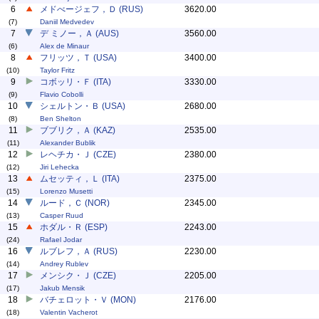
6
メドべージェフ，Ｄ (RUS)
3620.00
(7)
Daniil Medvedev
7
デ ミノー，Ａ (AUS)
3560.00
(6)
Alex de Minaur
8
フリッツ，Ｔ (USA)
3400.00
(10)
Taylor Fritz
9
コボッリ・Ｆ (ITA)
3330.00
(9)
Flavio Cobolli
10
シェルトン・Ｂ (USA)
2680.00
(8)
Ben Shelton
11
ブブリク，Ａ (KAZ)
2535.00
(11)
Alexander Bublik
12
レヘチカ・Ｊ (CZE)
2380.00
(12)
Jiri Lehecka
13
ムセッティ，Ｌ (ITA)
2375.00
(15)
Lorenzo Musetti
14
ルード，Ｃ (NOR)
2345.00
(13)
Casper Ruud
15
ホダル・Ｒ (ESP)
2243.00
(24)
Rafael Jodar
16
ルブレフ，Ａ (RUS)
2230.00
(14)
Andrey Rublev
17
メンシク・Ｊ (CZE)
2205.00
(17)
Jakub Mensik
18
バチェロット・Ｖ (MON)
2176.00
(18)
Valentin Vacherot