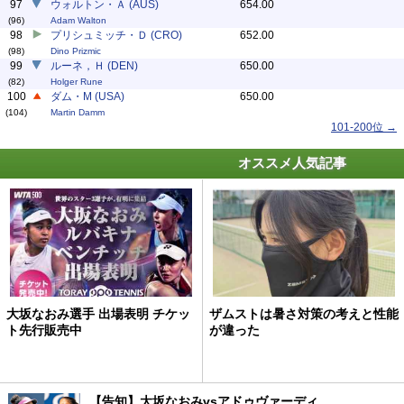
97
ウォルトン・Ａ (AUS)
654.00
(96)
Adam Walton
98
プリシュミッチ・Ｄ (CRO)
652.00
(98)
Dino Prizmic
99
ルーネ，Ｈ (DEN)
650.00
(82)
Holger Rune
100
ダム・M (USA)
650.00
(104)
Martin Damm
101-200位 →
オススメ人気記事
大坂なおみ選手 出場表明 チケッ
ザムストは暑さ対策の考えと性能
ト先行販売中
が違った
【告知】大坂なおみvsアドゥヴァーディ