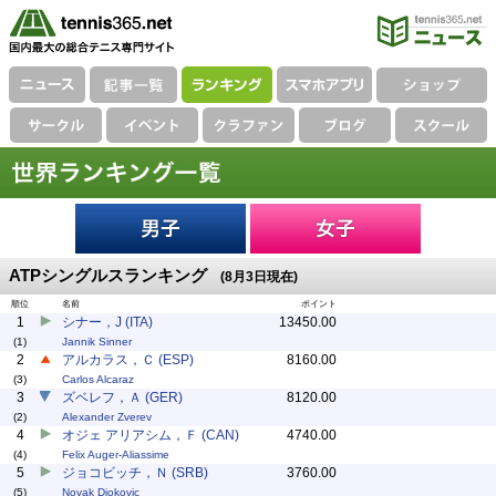
ATPシングルスランキング
(8月3日現在)
順位
名前
ポイント
1
シナー，J (ITA)
13450.00
(1)
Jannik Sinner
2
アルカラス，Ｃ (ESP)
8160.00
(3)
Carlos Alcaraz
3
ズベレフ，Ａ (GER)
8120.00
(2)
Alexander Zverev
4
オジェ アリアシム，Ｆ (CAN)
4740.00
(4)
Felix Auger-Aliassime
5
ジョコビッチ，Ｎ (SRB)
3760.00
(5)
Novak Djokovic