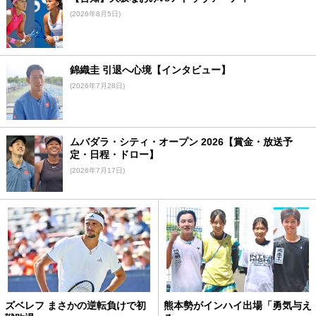
(2026年8月5日)
錦織圭 引退へ心境【インタビュー】
(2026年7月28日)
ムバダラ・シティ・オープン 2026【賞金・放送予
定・日程・ドロー】
(2026年7月17日)
ズベレフ まさかの逆転負けで初
熊本勢がインハイ出場「勇気与え