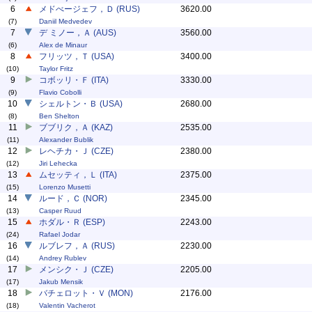
6
メドべージェフ，Ｄ (RUS)
3620.00
(7)
Daniil Medvedev
7
デ ミノー，Ａ (AUS)
3560.00
(6)
Alex de Minaur
8
フリッツ，Ｔ (USA)
3400.00
(10)
Taylor Fritz
9
コボッリ・Ｆ (ITA)
3330.00
(9)
Flavio Cobolli
10
シェルトン・Ｂ (USA)
2680.00
(8)
Ben Shelton
11
ブブリク，Ａ (KAZ)
2535.00
(11)
Alexander Bublik
12
レヘチカ・Ｊ (CZE)
2380.00
(12)
Jiri Lehecka
13
ムセッティ，Ｌ (ITA)
2375.00
(15)
Lorenzo Musetti
14
ルード，Ｃ (NOR)
2345.00
(13)
Casper Ruud
15
ホダル・Ｒ (ESP)
2243.00
(24)
Rafael Jodar
16
ルブレフ，Ａ (RUS)
2230.00
(14)
Andrey Rublev
17
メンシク・Ｊ (CZE)
2205.00
(17)
Jakub Mensik
18
バチェロット・Ｖ (MON)
2176.00
(18)
Valentin Vacherot