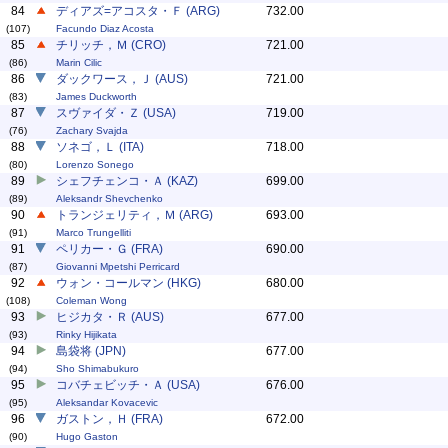
84
ディアズ=アコスタ・Ｆ (ARG)
732.00
(107)
Facundo Diaz Acosta
85
チリッチ，Ｍ (CRO)
721.00
(86)
Marin Cilic
86
ダックワース，Ｊ (AUS)
721.00
(83)
James Duckworth
87
スヴァイダ・Ｚ (USA)
719.00
(76)
Zachary Svajda
88
ソネゴ，Ｌ (ITA)
718.00
(80)
Lorenzo Sonego
89
シェフチェンコ・Ａ (KAZ)
699.00
(89)
Aleksandr Shevchenko
90
トランジェリティ，Ｍ (ARG)
693.00
(91)
Marco Trungelliti
91
ペリカー・Ｇ (FRA)
690.00
(87)
Giovanni Mpetshi Perricard
92
ウォン・コールマン (HKG)
680.00
(108)
Coleman Wong
93
ヒジカタ・Ｒ (AUS)
677.00
(93)
Rinky Hijikata
94
島袋将 (JPN)
677.00
(94)
Sho Shimabukuro
95
コバチェビッチ・Ａ (USA)
676.00
(95)
Aleksandar Kovacevic
96
ガストン，Ｈ (FRA)
672.00
(90)
Hugo Gaston