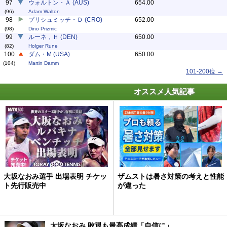
97
ウォルトン・Ａ (AUS)
654.00
(96)
Adam Walton
98
プリシュミッチ・Ｄ (CRO)
652.00
(98)
Dino Prizmic
99
ルーネ，Ｈ (DEN)
650.00
(82)
Holger Rune
100
ダム・M (USA)
650.00
(104)
Martin Damm
101-200位 →
オススメ人気記事
大坂なおみ選手 出場表明 チケッ
ザムストは暑さ対策の考えと性能
ト先行販売中
が違った
大坂なおみ 敗退も最高成績「自信に」