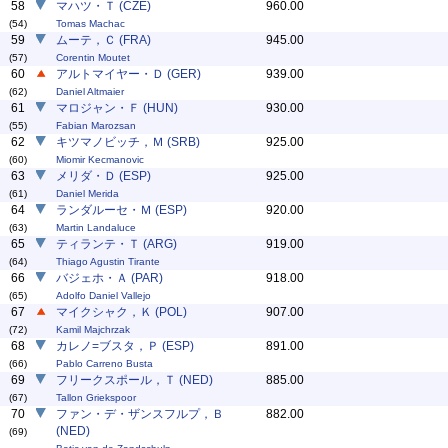
58
マハツ・Ｔ (CZE)
960.00
(54)
Tomas Machac
59
ムーテ，Ｃ (FRA)
945.00
(57)
Corentin Moutet
60
アルトマイヤー・Ｄ (GER)
939.00
(62)
Daniel Altmaier
61
マロジャン・Ｆ (HUN)
930.00
(55)
Fabian Marozsan
62
キツマノビッチ，Ｍ (SRB)
925.00
(60)
Miomir Kecmanovic
63
メリダ・Ｄ (ESP)
925.00
(61)
Daniel Merida
64
ランダルーセ・Ｍ (ESP)
920.00
(63)
Martin Landaluce
65
ティランテ・Ｔ (ARG)
919.00
(64)
Thiago Agustin Tirante
66
バジェホ・Ａ (PAR)
918.00
(65)
Adolfo Daniel Vallejo
67
マイクシャク，Ｋ (POL)
907.00
(72)
Kamil Majchrzak
68
カレノ=ブスタ，Ｐ (ESP)
891.00
(66)
Pablo Carreno Busta
69
フリークスポール，Ｔ (NED)
885.00
(67)
Tallon Griekspoor
70
ファン・デ・ザンスフルプ，Ｂ
882.00
(NED)
(69)