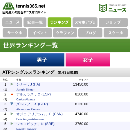
ATPシングルスランキング
(8月3日現在)
順位
名前
ポイント
1
シナー，J (ITA)
13450.00
(1)
Jannik Sinner
2
アルカラス，Ｃ (ESP)
8160.00
(3)
Carlos Alcaraz
3
ズベレフ，Ａ (GER)
8120.00
(2)
Alexander Zverev
4
オジェ アリアシム，Ｆ (CAN)
4740.00
(4)
Felix Auger-Aliassime
5
ジョコビッチ，Ｎ (SRB)
3760.00
(5)
Novak Djokovic