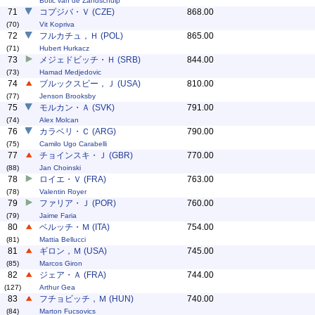
Botic van de Zandschulp
71
コプジバ・Ｖ (CZE)
868.00
(70)
Vit Kopriva
72
フルカチュ，Ｈ (POL)
865.00
(71)
Hubert Hurkacz
73
メジェドビッチ・Ｈ (SRB)
844.00
(73)
Hamad Medjedovic
74
ブルックスビー，Ｊ (USA)
810.00
(77)
Jenson Brooksby
75
モルカン・Ａ (SVK)
791.00
(74)
Alex Molcan
76
カラベリ・Ｃ (ARG)
790.00
(75)
Camilo Ugo Carabelli
77
チョインスキ・Ｊ (GBR)
770.00
(88)
Jan Choinski
78
ロイエ・Ｖ (FRA)
763.00
(78)
Valentin Royer
79
ファリア・Ｊ (POR)
760.00
(79)
Jaime Faria
80
ベルッチ・Ｍ (ITA)
754.00
(81)
Mattia Bellucci
81
ギロン，Ｍ (USA)
745.00
(85)
Marcos Giron
82
ジェア・Ａ (FRA)
744.00
(127)
Arthur Gea
83
フチョビッチ，Ｍ (HUN)
740.00
(84)
Marton Fucsovics