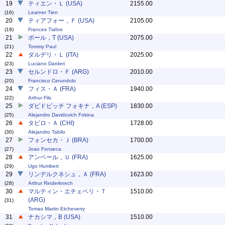
19
ティエン・Ｌ (USA)
2155.00
(16)
Learner Tien
20
ティアフォー，Ｆ (USA)
2105.00
(19)
Frances Tiafoe
21
ポール，T (USA)
2075.00
(21)
Tommy Paul
22
ダルデリ・Ｌ (ITA)
2025.00
(23)
Luciano Darderi
23
セルンドロ・Ｆ (ARG)
2010.00
(20)
Francisco Cerundolo
24
フィス・Ａ (FRA)
1940.00
(22)
Arthur Fils
25
ダビドビッチ フォキナ，A (ESP)
1830.00
(25)
Alejandro Davidovich Fokina
26
タビロ・Ａ (CHI)
1728.00
(30)
Alejandro Tabilo
27
フォンセカ・Ｊ (BRA)
1700.00
(27)
Joao Fonseca
28
アンベール，Ｕ (FRA)
1625.00
(29)
Ugo Humbert
29
リンデルクネシュ，Ａ (FRA)
1623.00
(28)
Arthur Rinderknech
30
マルティン・エチェベリ・Ｔ
1510.00
(ARG)
(31)
Tomas Martin Etcheverry
31
ナカシマ，B (USA)
1510.00