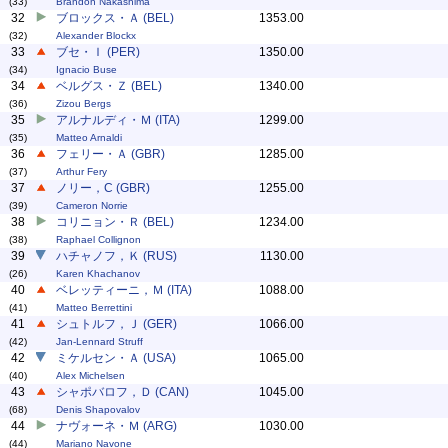
(33)
Brandon Nakashima
32
ブロックス・Ａ (BEL)
1353.00
(32)
Alexander Blockx
33
ブセ・Ｉ (PER)
1350.00
(34)
Ignacio Buse
34
ベルグス・Ｚ (BEL)
1340.00
(36)
Zizou Bergs
35
アルナルディ・Ｍ (ITA)
1299.00
(35)
Matteo Arnaldi
36
フェリー・Ａ (GBR)
1285.00
(37)
Arthur Fery
37
ノリー，C (GBR)
1255.00
(39)
Cameron Norrie
38
コリニョン・Ｒ (BEL)
1234.00
(38)
Raphael Collignon
39
ハチャノフ，Ｋ (RUS)
1130.00
(26)
Karen Khachanov
40
ベレッティーニ，Ｍ (ITA)
1088.00
(41)
Matteo Berrettini
41
シュトルフ，Ｊ (GER)
1066.00
(42)
Jan-Lennard Struff
42
ミケルセン・Ａ (USA)
1065.00
(40)
Alex Michelsen
43
シャポバロフ，Ｄ (CAN)
1045.00
(68)
Denis Shapovalov
44
ナヴォーネ・Ｍ (ARG)
1030.00
(44)
Mariano Navone