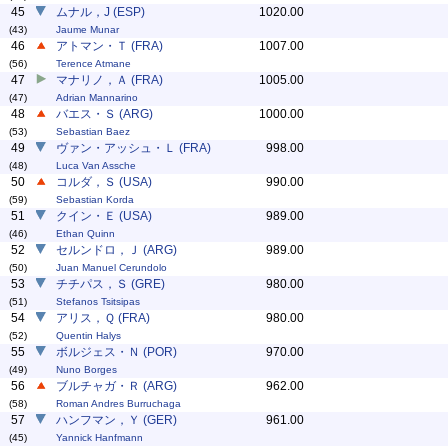
45
ムナル，J (ESP)
1020.00
(43)
Jaume Munar
46
アトマン・Ｔ (FRA)
1007.00
(56)
Terence Atmane
47
マナリノ，Ａ (FRA)
1005.00
(47)
Adrian Mannarino
48
バエス・Ｓ (ARG)
1000.00
(53)
Sebastian Baez
49
ヴァン・アッシュ・Ｌ (FRA)
998.00
(48)
Luca Van Assche
50
コルダ，Ｓ (USA)
990.00
(59)
Sebastian Korda
51
クイン・Ｅ (USA)
989.00
(46)
Ethan Quinn
52
セルンドロ，Ｊ (ARG)
989.00
(50)
Juan Manuel Cerundolo
53
チチパス，Ｓ (GRE)
980.00
(51)
Stefanos Tsitsipas
54
アリス，Ｑ (FRA)
980.00
(52)
Quentin Halys
55
ボルジェス・Ｎ (POR)
970.00
(49)
Nuno Borges
56
ブルチャガ・Ｒ (ARG)
962.00
(58)
Roman Andres Burruchaga
57
ハンフマン，Ｙ (GER)
961.00
(45)
Yannick Hanfmann