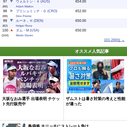
97
ウォルトン・Ａ (AUS)
654.00
(96)
Adam Walton
98
プリシュミッチ・Ｄ (CRO)
652.00
(98)
Dino Prizmic
99
ルーネ，Ｈ (DEN)
650.00
(82)
Holger Rune
100
ダム・M (USA)
650.00
(104)
Martin Damm
101-200位 →
オススメ人気記事
大坂なおみ選手 出場表明 チケッ
ザムストは暑さ対策の考えと性能
ト先行販売中
が違った
島袋将 チリッチにストレート負け