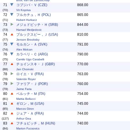
Botic van de Zandschulp
71
コプジバ・Ｖ (CZE)
868.00
(70)
Vit Kopriva
72
フルカチュ，Ｈ (POL)
865.00
(71)
Hubert Hurkacz
73
メジェドビッチ・Ｈ (SRB)
844.00
(73)
Hamad Medjedovic
74
ブルックスビー，Ｊ (USA)
810.00
(77)
Jenson Brooksby
75
モルカン・Ａ (SVK)
791.00
(74)
Alex Molcan
76
カラベリ・Ｃ (ARG)
790.00
(75)
Camilo Ugo Carabelli
77
チョインスキ・Ｊ (GBR)
770.00
(88)
Jan Choinski
78
ロイエ・Ｖ (FRA)
763.00
(78)
Valentin Royer
79
ファリア・Ｊ (POR)
760.00
(79)
Jaime Faria
80
ベルッチ・Ｍ (ITA)
754.00
(81)
Mattia Bellucci
81
ギロン，Ｍ (USA)
745.00
(85)
Marcos Giron
82
ジェア・Ａ (FRA)
744.00
(127)
Arthur Gea
83
フチョビッチ，Ｍ (HUN)
740.00
(84)
Marton Fucsovics