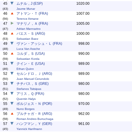
45
ムナル，J (ESP)
1020.00
(43)
Jaume Munar
46
アトマン・Ｔ (FRA)
1007.00
(56)
Terence Atmane
47
マナリノ，Ａ (FRA)
1005.00
(47)
Adrian Mannarino
48
バエス・Ｓ (ARG)
1000.00
(53)
Sebastian Baez
49
ヴァン・アッシュ・Ｌ (FRA)
998.00
(48)
Luca Van Assche
50
コルダ，Ｓ (USA)
990.00
(59)
Sebastian Korda
51
クイン・Ｅ (USA)
989.00
(46)
Ethan Quinn
52
セルンドロ，Ｊ (ARG)
989.00
(50)
Juan Manuel Cerundolo
53
チチパス，Ｓ (GRE)
980.00
(51)
Stefanos Tsitsipas
54
アリス，Ｑ (FRA)
980.00
(52)
Quentin Halys
55
ボルジェス・Ｎ (POR)
970.00
(49)
Nuno Borges
56
ブルチャガ・Ｒ (ARG)
962.00
(58)
Roman Andres Burruchaga
57
ハンフマン，Ｙ (GER)
961.00
(45)
Yannick Hanfmann