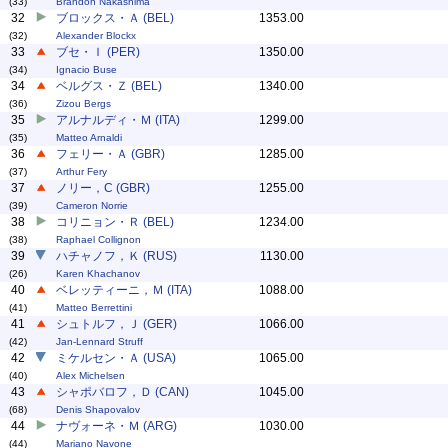
(33)
Brandon Nakashima
32
ブロックス・Ａ (BEL)
1353.00
(32)
Alexander Blockx
33
ブセ・Ｉ (PER)
1350.00
(34)
Ignacio Buse
34
ベルグス・Ｚ (BEL)
1340.00
(36)
Zizou Bergs
35
アルナルディ・Ｍ (ITA)
1299.00
(35)
Matteo Arnaldi
36
フェリー・Ａ (GBR)
1285.00
(37)
Arthur Fery
37
ノリー，C (GBR)
1255.00
(39)
Cameron Norrie
38
コリニョン・Ｒ (BEL)
1234.00
(38)
Raphael Collignon
39
ハチャノフ，Ｋ (RUS)
1130.00
(26)
Karen Khachanov
40
ベレッティーニ，Ｍ (ITA)
1088.00
(41)
Matteo Berrettini
41
シュトルフ，Ｊ (GER)
1066.00
(42)
Jan-Lennard Struff
42
ミケルセン・Ａ (USA)
1065.00
(40)
Alex Michelsen
43
シャポバロフ，Ｄ (CAN)
1045.00
(68)
Denis Shapovalov
44
ナヴォーネ・Ｍ (ARG)
1030.00
(44)
Mariano Navone