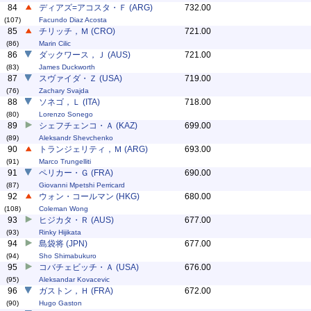
84
ディアズ=アコスタ・Ｆ (ARG)
732.00
(107)
Facundo Diaz Acosta
85
チリッチ，Ｍ (CRO)
721.00
(86)
Marin Cilic
86
ダックワース，Ｊ (AUS)
721.00
(83)
James Duckworth
87
スヴァイダ・Ｚ (USA)
719.00
(76)
Zachary Svajda
88
ソネゴ，Ｌ (ITA)
718.00
(80)
Lorenzo Sonego
89
シェフチェンコ・Ａ (KAZ)
699.00
(89)
Aleksandr Shevchenko
90
トランジェリティ，Ｍ (ARG)
693.00
(91)
Marco Trungelliti
91
ペリカー・Ｇ (FRA)
690.00
(87)
Giovanni Mpetshi Perricard
92
ウォン・コールマン (HKG)
680.00
(108)
Coleman Wong
93
ヒジカタ・Ｒ (AUS)
677.00
(93)
Rinky Hijikata
94
島袋将 (JPN)
677.00
(94)
Sho Shimabukuro
95
コバチェビッチ・Ａ (USA)
676.00
(95)
Aleksandar Kovacevic
96
ガストン，Ｈ (FRA)
672.00
(90)
Hugo Gaston