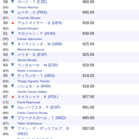
58
マハツ・Ｔ (CZE)
960.00
(54)
Tomas Machac
59
ムーテ，Ｃ (FRA)
945.00
(57)
Corentin Moutet
60
アルトマイヤー・Ｄ (GER)
939.00
(62)
Daniel Altmaier
61
マロジャン・Ｆ (HUN)
930.00
(55)
Fabian Marozsan
62
キツマノビッチ，Ｍ (SRB)
925.00
(60)
Miomir Kecmanovic
63
メリダ・Ｄ (ESP)
925.00
(61)
Daniel Merida
64
ランダルーセ・Ｍ (ESP)
920.00
(63)
Martin Landaluce
65
ティランテ・Ｔ (ARG)
919.00
(64)
Thiago Agustin Tirante
66
バジェホ・Ａ (PAR)
918.00
(65)
Adolfo Daniel Vallejo
67
マイクシャク，Ｋ (POL)
907.00
(72)
Kamil Majchrzak
68
カレノ=ブスタ，Ｐ (ESP)
891.00
(66)
Pablo Carreno Busta
69
フリークスポール，Ｔ (NED)
885.00
(67)
Tallon Griekspoor
70
ファン・デ・ザンスフルプ，Ｂ
882.00
(NED)
(69)