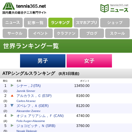
ATPシングルスランキング
(8月3日現在)
順位
名前
ポイント
1
シナー，J (ITA)
13450.00
(1)
Jannik Sinner
2
アルカラス，Ｃ (ESP)
8160.00
(3)
Carlos Alcaraz
3
ズベレフ，Ａ (GER)
8120.00
(2)
Alexander Zverev
4
オジェ アリアシム，Ｆ (CAN)
4740.00
(4)
Felix Auger-Aliassime
5
ジョコビッチ，Ｎ (SRB)
3760.00
(5)
Novak Djokovic