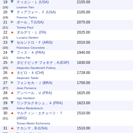
19
ティエン・Ｌ (USA)
2155.00
(16)
Learner Tien
20
ティアフォー，Ｆ (USA)
2105.00
(19)
Frances Tiafoe
21
ポール，T (USA)
2075.00
(21)
Tommy Paul
22
ダルデリ・Ｌ (ITA)
2025.00
(23)
Luciano Darderi
23
セルンドロ・Ｆ (ARG)
2010.00
(20)
Francisco Cerundolo
24
フィス・Ａ (FRA)
1940.00
(22)
Arthur Fils
25
ダビドビッチ フォキナ，A (ESP)
1830.00
(25)
Alejandro Davidovich Fokina
26
タビロ・Ａ (CHI)
1728.00
(30)
Alejandro Tabilo
27
フォンセカ・Ｊ (BRA)
1700.00
(27)
Joao Fonseca
28
アンベール，Ｕ (FRA)
1625.00
(29)
Ugo Humbert
29
リンデルクネシュ，Ａ (FRA)
1623.00
(28)
Arthur Rinderknech
30
マルティン・エチェベリ・Ｔ
1510.00
(ARG)
(31)
Tomas Martin Etcheverry
31
ナカシマ，B (USA)
1510.00