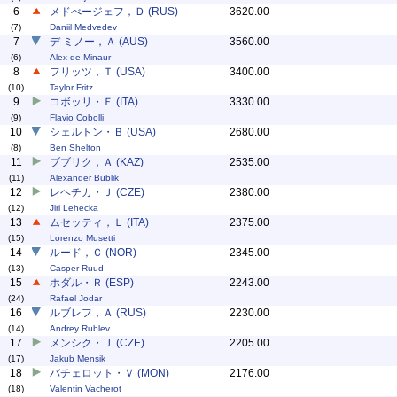
6
メドべージェフ，Ｄ (RUS)
3620.00
(7)
Daniil Medvedev
7
デ ミノー，Ａ (AUS)
3560.00
(6)
Alex de Minaur
8
フリッツ，Ｔ (USA)
3400.00
(10)
Taylor Fritz
9
コボッリ・Ｆ (ITA)
3330.00
(9)
Flavio Cobolli
10
シェルトン・Ｂ (USA)
2680.00
(8)
Ben Shelton
11
ブブリク，Ａ (KAZ)
2535.00
(11)
Alexander Bublik
12
レヘチカ・Ｊ (CZE)
2380.00
(12)
Jiri Lehecka
13
ムセッティ，Ｌ (ITA)
2375.00
(15)
Lorenzo Musetti
14
ルード，Ｃ (NOR)
2345.00
(13)
Casper Ruud
15
ホダル・Ｒ (ESP)
2243.00
(24)
Rafael Jodar
16
ルブレフ，Ａ (RUS)
2230.00
(14)
Andrey Rublev
17
メンシク・Ｊ (CZE)
2205.00
(17)
Jakub Mensik
18
バチェロット・Ｖ (MON)
2176.00
(18)
Valentin Vacherot