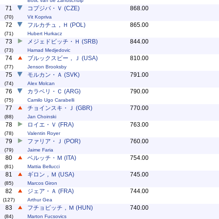
Botic van de Zandschulp
71
コプジバ・Ｖ (CZE)
868.00
(70)
Vit Kopriva
72
フルカチュ，Ｈ (POL)
865.00
(71)
Hubert Hurkacz
73
メジェドビッチ・Ｈ (SRB)
844.00
(73)
Hamad Medjedovic
74
ブルックスビー，Ｊ (USA)
810.00
(77)
Jenson Brooksby
75
モルカン・Ａ (SVK)
791.00
(74)
Alex Molcan
76
カラベリ・Ｃ (ARG)
790.00
(75)
Camilo Ugo Carabelli
77
チョインスキ・Ｊ (GBR)
770.00
(88)
Jan Choinski
78
ロイエ・Ｖ (FRA)
763.00
(78)
Valentin Royer
79
ファリア・Ｊ (POR)
760.00
(79)
Jaime Faria
80
ベルッチ・Ｍ (ITA)
754.00
(81)
Mattia Bellucci
81
ギロン，Ｍ (USA)
745.00
(85)
Marcos Giron
82
ジェア・Ａ (FRA)
744.00
(127)
Arthur Gea
83
フチョビッチ，Ｍ (HUN)
740.00
(84)
Marton Fucsovics