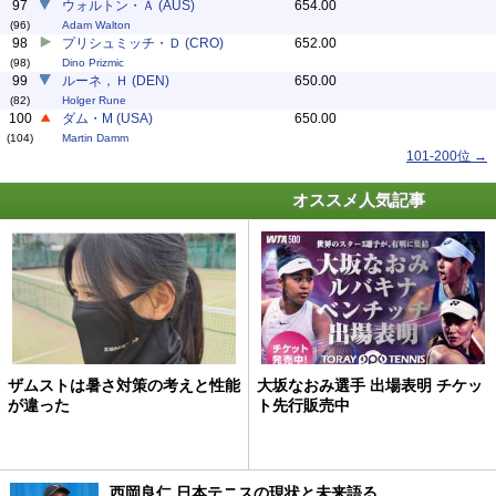
97
ウォルトン・Ａ (AUS)
654.00
(96)
Adam Walton
98
プリシュミッチ・Ｄ (CRO)
652.00
(98)
Dino Prizmic
99
ルーネ，Ｈ (DEN)
650.00
(82)
Holger Rune
100
ダム・M (USA)
650.00
(104)
Martin Damm
101-200位 →
オススメ人気記事
ザムストは暑さ対策の考えと性能
大坂なおみ選手 出場表明 チケッ
が違った
ト先行販売中
西岡良仁 日本テニスの現状と未来語る