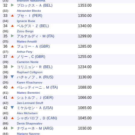
(33)
Brandon Nakashima
32
ブロックス・Ａ (BEL)
1353.00
(32)
Alexander Blockx
33
ブセ・Ｉ (PER)
1350.00
(34)
Ignacio Buse
34
ベルグス・Ｚ (BEL)
1340.00
(36)
Zizou Bergs
35
アルナルディ・Ｍ (ITA)
1299.00
(35)
Matteo Arnaldi
36
フェリー・Ａ (GBR)
1285.00
(37)
Arthur Fery
37
ノリー，C (GBR)
1255.00
(39)
Cameron Norrie
38
コリニョン・Ｒ (BEL)
1234.00
(38)
Raphael Collignon
39
ハチャノフ，Ｋ (RUS)
1130.00
(26)
Karen Khachanov
40
ベレッティーニ，Ｍ (ITA)
1088.00
(41)
Matteo Berrettini
41
シュトルフ，Ｊ (GER)
1066.00
(42)
Jan-Lennard Struff
42
ミケルセン・Ａ (USA)
1065.00
(40)
Alex Michelsen
43
シャポバロフ，Ｄ (CAN)
1045.00
(68)
Denis Shapovalov
44
ナヴォーネ・Ｍ (ARG)
1030.00
(44)
Mariano Navone