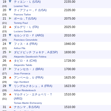
19
ティエン・Ｌ (USA)
2155.00
(16)
Learner Tien
20
ティアフォー，Ｆ (USA)
2105.00
(19)
Frances Tiafoe
21
ポール，T (USA)
2075.00
(21)
Tommy Paul
22
ダルデリ・Ｌ (ITA)
2025.00
(23)
Luciano Darderi
23
セルンドロ・Ｆ (ARG)
2010.00
(20)
Francisco Cerundolo
24
フィス・Ａ (FRA)
1940.00
(22)
Arthur Fils
25
ダビドビッチ フォキナ，A (ESP)
1830.00
(25)
Alejandro Davidovich Fokina
26
タビロ・Ａ (CHI)
1728.00
(30)
Alejandro Tabilo
27
フォンセカ・Ｊ (BRA)
1700.00
(27)
Joao Fonseca
28
アンベール，Ｕ (FRA)
1625.00
(29)
Ugo Humbert
29
リンデルクネシュ，Ａ (FRA)
1623.00
(28)
Arthur Rinderknech
30
マルティン・エチェベリ・Ｔ
1510.00
(ARG)
(31)
Tomas Martin Etcheverry
31
ナカシマ，B (USA)
1510.00