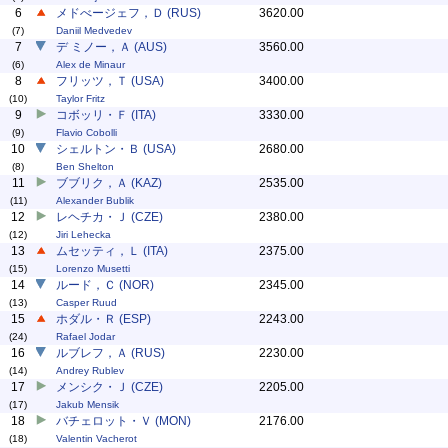
6
メドべージェフ，Ｄ (RUS)
3620.00
(7)
Daniil Medvedev
7
デ ミノー，Ａ (AUS)
3560.00
(6)
Alex de Minaur
8
フリッツ，Ｔ (USA)
3400.00
(10)
Taylor Fritz
9
コボッリ・Ｆ (ITA)
3330.00
(9)
Flavio Cobolli
10
シェルトン・Ｂ (USA)
2680.00
(8)
Ben Shelton
11
ブブリク，Ａ (KAZ)
2535.00
(11)
Alexander Bublik
12
レヘチカ・Ｊ (CZE)
2380.00
(12)
Jiri Lehecka
13
ムセッティ，Ｌ (ITA)
2375.00
(15)
Lorenzo Musetti
14
ルード，Ｃ (NOR)
2345.00
(13)
Casper Ruud
15
ホダル・Ｒ (ESP)
2243.00
(24)
Rafael Jodar
16
ルブレフ，Ａ (RUS)
2230.00
(14)
Andrey Rublev
17
メンシク・Ｊ (CZE)
2205.00
(17)
Jakub Mensik
18
バチェロット・Ｖ (MON)
2176.00
(18)
Valentin Vacherot