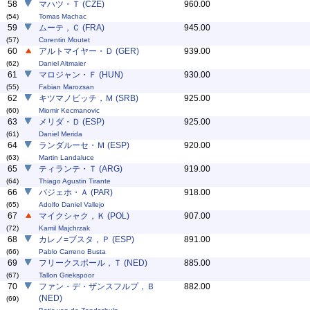
58
マハツ・Ｔ (CZE)
960.00
(54)
Tomas Machac
59
ムーテ，Ｃ (FRA)
945.00
(57)
Corentin Moutet
60
アルトマイヤー・Ｄ (GER)
939.00
(62)
Daniel Altmaier
61
マロジャン・Ｆ (HUN)
930.00
(55)
Fabian Marozsan
62
キツマノビッチ，Ｍ (SRB)
925.00
(60)
Miomir Kecmanovic
63
メリダ・Ｄ (ESP)
925.00
(61)
Daniel Merida
64
ランダルーセ・Ｍ (ESP)
920.00
(63)
Martin Landaluce
65
ティランテ・Ｔ (ARG)
919.00
(64)
Thiago Agustin Tirante
66
バジェホ・Ａ (PAR)
918.00
(65)
Adolfo Daniel Vallejo
67
マイクシャク，Ｋ (POL)
907.00
(72)
Kamil Majchrzak
68
カレノ=ブスタ，Ｐ (ESP)
891.00
(66)
Pablo Carreno Busta
69
フリークスポール，Ｔ (NED)
885.00
(67)
Tallon Griekspoor
70
ファン・デ・ザンスフルプ，Ｂ
882.00
(NED)
(69)