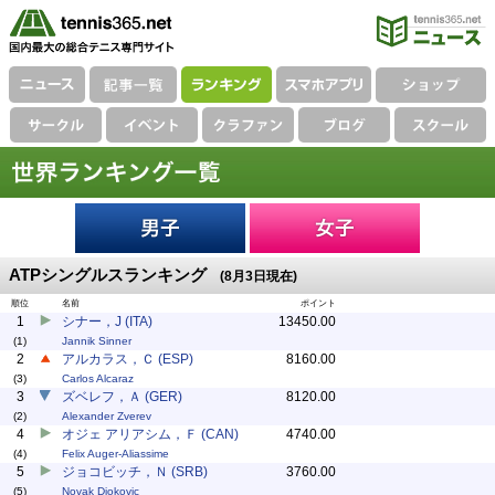
ATPシングルスランキング
(8月3日現在)
順位
名前
ポイント
1
シナー，J (ITA)
13450.00
(1)
Jannik Sinner
2
アルカラス，Ｃ (ESP)
8160.00
(3)
Carlos Alcaraz
3
ズベレフ，Ａ (GER)
8120.00
(2)
Alexander Zverev
4
オジェ アリアシム，Ｆ (CAN)
4740.00
(4)
Felix Auger-Aliassime
5
ジョコビッチ，Ｎ (SRB)
3760.00
(5)
Novak Djokovic