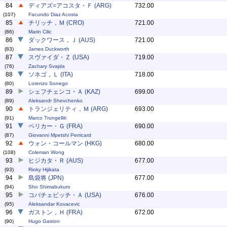
84
ディアズ=アコスタ・Ｆ (ARG)
732.00
(107)
Facundo Diaz Acosta
85
チリッチ，Ｍ (CRO)
721.00
(86)
Marin Cilic
86
ダックワース，Ｊ (AUS)
721.00
(83)
James Duckworth
87
スヴァイダ・Ｚ (USA)
719.00
(76)
Zachary Svajda
88
ソネゴ，Ｌ (ITA)
718.00
(80)
Lorenzo Sonego
89
シェフチェンコ・Ａ (KAZ)
699.00
(89)
Aleksandr Shevchenko
90
トランジェリティ，Ｍ (ARG)
693.00
(91)
Marco Trungelliti
91
ペリカー・Ｇ (FRA)
690.00
(87)
Giovanni Mpetshi Perricard
92
ウォン・コールマン (HKG)
680.00
(108)
Coleman Wong
93
ヒジカタ・Ｒ (AUS)
677.00
(93)
Rinky Hijikata
94
島袋将 (JPN)
677.00
(94)
Sho Shimabukuro
95
コバチェビッチ・Ａ (USA)
676.00
(95)
Aleksandar Kovacevic
96
ガストン，Ｈ (FRA)
672.00
(90)
Hugo Gaston