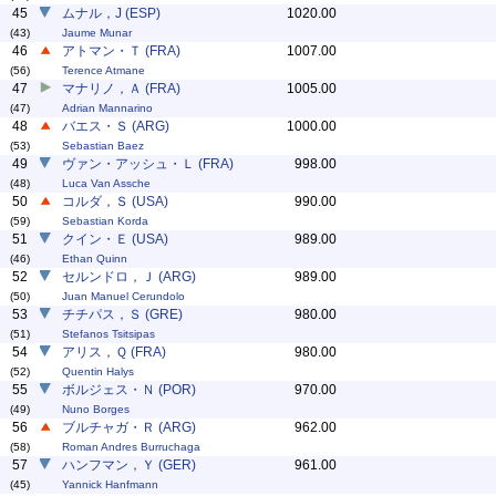
45
ムナル，J (ESP)
1020.00
(43)
Jaume Munar
46
アトマン・Ｔ (FRA)
1007.00
(56)
Terence Atmane
47
マナリノ，Ａ (FRA)
1005.00
(47)
Adrian Mannarino
48
バエス・Ｓ (ARG)
1000.00
(53)
Sebastian Baez
49
ヴァン・アッシュ・Ｌ (FRA)
998.00
(48)
Luca Van Assche
50
コルダ，Ｓ (USA)
990.00
(59)
Sebastian Korda
51
クイン・Ｅ (USA)
989.00
(46)
Ethan Quinn
52
セルンドロ，Ｊ (ARG)
989.00
(50)
Juan Manuel Cerundolo
53
チチパス，Ｓ (GRE)
980.00
(51)
Stefanos Tsitsipas
54
アリス，Ｑ (FRA)
980.00
(52)
Quentin Halys
55
ボルジェス・Ｎ (POR)
970.00
(49)
Nuno Borges
56
ブルチャガ・Ｒ (ARG)
962.00
(58)
Roman Andres Burruchaga
57
ハンフマン，Ｙ (GER)
961.00
(45)
Yannick Hanfmann