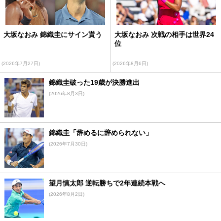
大坂なおみ 錦織圭にサイン貰う
大坂なおみ 次戦の相手は世界24
位
(2026年7月27日)
(2026年8月6日)
錦織圭破った19歳が決勝進出
(2026年8月3日)
錦織圭「辞めるに辞められない」
(2026年7月30日)
望月慎太郎 逆転勝ちで2年連続本戦へ
(2026年8月2日)