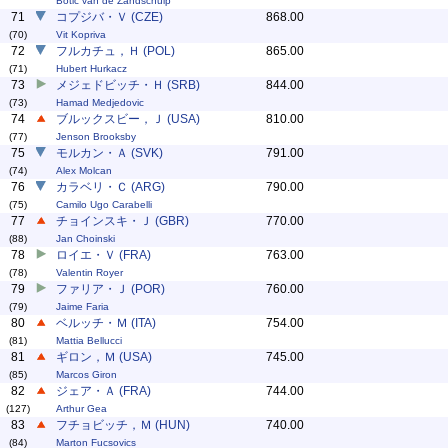
Botic van de Zandschulp
71
コプジバ・Ｖ (CZE)
868.00
(70)
Vit Kopriva
72
フルカチュ，Ｈ (POL)
865.00
(71)
Hubert Hurkacz
73
メジェドビッチ・Ｈ (SRB)
844.00
(73)
Hamad Medjedovic
74
ブルックスビー，Ｊ (USA)
810.00
(77)
Jenson Brooksby
75
モルカン・Ａ (SVK)
791.00
(74)
Alex Molcan
76
カラベリ・Ｃ (ARG)
790.00
(75)
Camilo Ugo Carabelli
77
チョインスキ・Ｊ (GBR)
770.00
(88)
Jan Choinski
78
ロイエ・Ｖ (FRA)
763.00
(78)
Valentin Royer
79
ファリア・Ｊ (POR)
760.00
(79)
Jaime Faria
80
ベルッチ・Ｍ (ITA)
754.00
(81)
Mattia Bellucci
81
ギロン，Ｍ (USA)
745.00
(85)
Marcos Giron
82
ジェア・Ａ (FRA)
744.00
(127)
Arthur Gea
83
フチョビッチ，Ｍ (HUN)
740.00
(84)
Marton Fucsovics