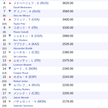
6
メドべージェフ，Ｄ (RUS)
3620.00
(7)
Daniil Medvedev
7
デ ミノー，Ａ (AUS)
3560.00
(6)
Alex de Minaur
8
フリッツ，Ｔ (USA)
3400.00
(10)
Taylor Fritz
9
コボッリ・Ｆ (ITA)
3330.00
(9)
Flavio Cobolli
10
シェルトン・Ｂ (USA)
2680.00
(8)
Ben Shelton
11
ブブリク，Ａ (KAZ)
2535.00
(11)
Alexander Bublik
12
レヘチカ・Ｊ (CZE)
2380.00
(12)
Jiri Lehecka
13
ムセッティ，Ｌ (ITA)
2375.00
(15)
Lorenzo Musetti
14
ルード，Ｃ (NOR)
2345.00
(13)
Casper Ruud
15
ホダル・Ｒ (ESP)
2243.00
(24)
Rafael Jodar
16
ルブレフ，Ａ (RUS)
2230.00
(14)
Andrey Rublev
17
メンシク・Ｊ (CZE)
2205.00
(17)
Jakub Mensik
18
バチェロット・Ｖ (MON)
2176.00
(18)
Valentin Vacherot