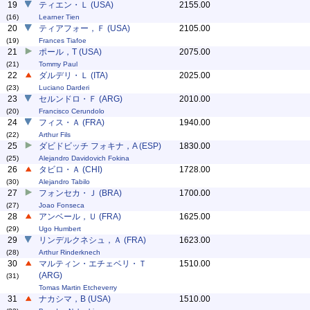
19
ティエン・Ｌ (USA)
2155.00
(16)
Learner Tien
20
ティアフォー，Ｆ (USA)
2105.00
(19)
Frances Tiafoe
21
ポール，T (USA)
2075.00
(21)
Tommy Paul
22
ダルデリ・Ｌ (ITA)
2025.00
(23)
Luciano Darderi
23
セルンドロ・Ｆ (ARG)
2010.00
(20)
Francisco Cerundolo
24
フィス・Ａ (FRA)
1940.00
(22)
Arthur Fils
25
ダビドビッチ フォキナ，A (ESP)
1830.00
(25)
Alejandro Davidovich Fokina
26
タビロ・Ａ (CHI)
1728.00
(30)
Alejandro Tabilo
27
フォンセカ・Ｊ (BRA)
1700.00
(27)
Joao Fonseca
28
アンベール，Ｕ (FRA)
1625.00
(29)
Ugo Humbert
29
リンデルクネシュ，Ａ (FRA)
1623.00
(28)
Arthur Rinderknech
30
マルティン・エチェベリ・Ｔ
1510.00
(ARG)
(31)
Tomas Martin Etcheverry
31
ナカシマ，B (USA)
1510.00