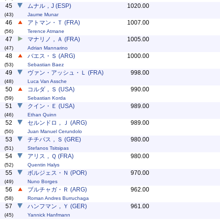
45
ムナル，J (ESP)
1020.00
(43)
Jaume Munar
46
アトマン・Ｔ (FRA)
1007.00
(56)
Terence Atmane
47
マナリノ，Ａ (FRA)
1005.00
(47)
Adrian Mannarino
48
バエス・Ｓ (ARG)
1000.00
(53)
Sebastian Baez
49
ヴァン・アッシュ・Ｌ (FRA)
998.00
(48)
Luca Van Assche
50
コルダ，Ｓ (USA)
990.00
(59)
Sebastian Korda
51
クイン・Ｅ (USA)
989.00
(46)
Ethan Quinn
52
セルンドロ，Ｊ (ARG)
989.00
(50)
Juan Manuel Cerundolo
53
チチパス，Ｓ (GRE)
980.00
(51)
Stefanos Tsitsipas
54
アリス，Ｑ (FRA)
980.00
(52)
Quentin Halys
55
ボルジェス・Ｎ (POR)
970.00
(49)
Nuno Borges
56
ブルチャガ・Ｒ (ARG)
962.00
(58)
Roman Andres Burruchaga
57
ハンフマン，Ｙ (GER)
961.00
(45)
Yannick Hanfmann