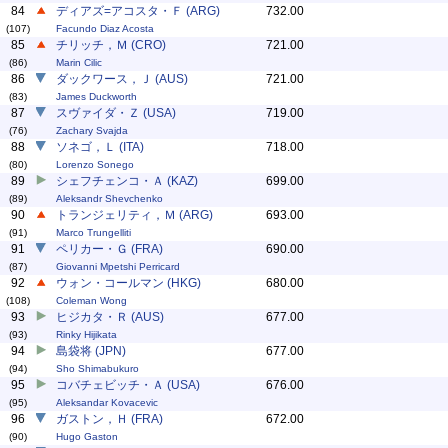
84
ディアズ=アコスタ・Ｆ (ARG)
732.00
(107)
Facundo Diaz Acosta
85
チリッチ，Ｍ (CRO)
721.00
(86)
Marin Cilic
86
ダックワース，Ｊ (AUS)
721.00
(83)
James Duckworth
87
スヴァイダ・Ｚ (USA)
719.00
(76)
Zachary Svajda
88
ソネゴ，Ｌ (ITA)
718.00
(80)
Lorenzo Sonego
89
シェフチェンコ・Ａ (KAZ)
699.00
(89)
Aleksandr Shevchenko
90
トランジェリティ，Ｍ (ARG)
693.00
(91)
Marco Trungelliti
91
ペリカー・Ｇ (FRA)
690.00
(87)
Giovanni Mpetshi Perricard
92
ウォン・コールマン (HKG)
680.00
(108)
Coleman Wong
93
ヒジカタ・Ｒ (AUS)
677.00
(93)
Rinky Hijikata
94
島袋将 (JPN)
677.00
(94)
Sho Shimabukuro
95
コバチェビッチ・Ａ (USA)
676.00
(95)
Aleksandar Kovacevic
96
ガストン，Ｈ (FRA)
672.00
(90)
Hugo Gaston