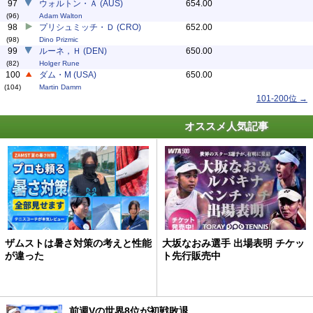
97
ウォルトン・Ａ (AUS)
654.00
(96)
Adam Walton
98
プリシュミッチ・Ｄ (CRO)
652.00
(98)
Dino Prizmic
99
ルーネ，Ｈ (DEN)
650.00
(82)
Holger Rune
100
ダム・M (USA)
650.00
(104)
Martin Damm
101-200位 →
オススメ人気記事
ザムストは暑さ対策の考えと性能
大坂なおみ選手 出場表明 チケッ
が違った
ト先行販売中
前週Vの世界8位が初戦敗退