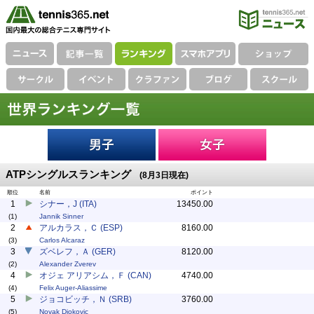
ATPシングルスランキング
(8月3日現在)
順位
名前
ポイント
1
シナー，J (ITA)
13450.00
(1)
Jannik Sinner
2
アルカラス，Ｃ (ESP)
8160.00
(3)
Carlos Alcaraz
3
ズベレフ，Ａ (GER)
8120.00
(2)
Alexander Zverev
4
オジェ アリアシム，Ｆ (CAN)
4740.00
(4)
Felix Auger-Aliassime
5
ジョコビッチ，Ｎ (SRB)
3760.00
(5)
Novak Djokovic