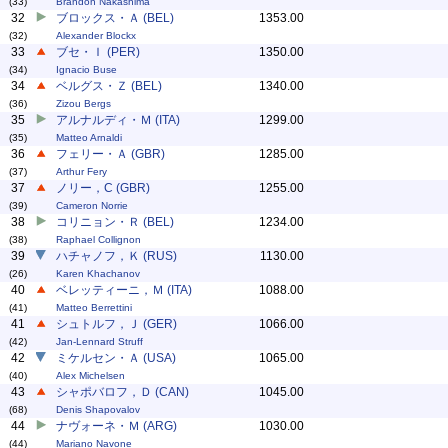
(33)
Brandon Nakashima
32
ブロックス・Ａ (BEL)
1353.00
(32)
Alexander Blockx
33
ブセ・Ｉ (PER)
1350.00
(34)
Ignacio Buse
34
ベルグス・Ｚ (BEL)
1340.00
(36)
Zizou Bergs
35
アルナルディ・Ｍ (ITA)
1299.00
(35)
Matteo Arnaldi
36
フェリー・Ａ (GBR)
1285.00
(37)
Arthur Fery
37
ノリー，C (GBR)
1255.00
(39)
Cameron Norrie
38
コリニョン・Ｒ (BEL)
1234.00
(38)
Raphael Collignon
39
ハチャノフ，Ｋ (RUS)
1130.00
(26)
Karen Khachanov
40
ベレッティーニ，Ｍ (ITA)
1088.00
(41)
Matteo Berrettini
41
シュトルフ，Ｊ (GER)
1066.00
(42)
Jan-Lennard Struff
42
ミケルセン・Ａ (USA)
1065.00
(40)
Alex Michelsen
43
シャポバロフ，Ｄ (CAN)
1045.00
(68)
Denis Shapovalov
44
ナヴォーネ・Ｍ (ARG)
1030.00
(44)
Mariano Navone