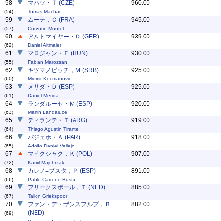
58
マハツ・Ｔ (CZE)
960.00
(54)
Tomas Machac
59
ムーテ，Ｃ (FRA)
945.00
(57)
Corentin Moutet
60
アルトマイヤー・Ｄ (GER)
939.00
(62)
Daniel Altmaier
61
マロジャン・Ｆ (HUN)
930.00
(55)
Fabian Marozsan
62
キツマノビッチ，Ｍ (SRB)
925.00
(60)
Miomir Kecmanovic
63
メリダ・Ｄ (ESP)
925.00
(61)
Daniel Merida
64
ランダルーセ・Ｍ (ESP)
920.00
(63)
Martin Landaluce
65
ティランテ・Ｔ (ARG)
919.00
(64)
Thiago Agustin Tirante
66
バジェホ・Ａ (PAR)
918.00
(65)
Adolfo Daniel Vallejo
67
マイクシャク，Ｋ (POL)
907.00
(72)
Kamil Majchrzak
68
カレノ=ブスタ，Ｐ (ESP)
891.00
(66)
Pablo Carreno Busta
69
フリークスポール，Ｔ (NED)
885.00
(67)
Tallon Griekspoor
70
ファン・デ・ザンスフルプ，Ｂ
882.00
(NED)
(69)