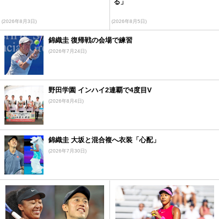
る」
(2026年8月3日)
(2026年8月5日)
錦織圭 復帰戦の会場で練習
(2026年7月24日)
野田学園 インハイ2連覇で4度目V
(2026年8月4日)
錦織圭 大坂と混合複へ衣装「心配」
(2026年7月30日)