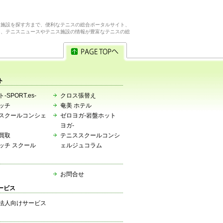
ス施設を探す方まで、便利なテニスの総合ポータルサイト、
ら、テニスニュースやテニス施設の情報が豊富なテニスの総
ト
-SPORT.es-
クロス張替え
ッチ
奄美 ホテル
スクールコンシェ
ゼロヨガ-岩盤ホット
ヨガ-
買取
テニススクールコンシ
ッチ スクール
ェルジュコラム
お問合せ
ービス
法人向けサービス