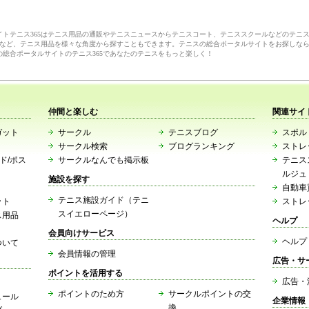
サイトテニス365はテニス用品の通販やテニスニュースからテニスコート、テニススクールなどのテニ
など、テニス用品を様々な角度から探すこともできます。テニスの総合ポータルサイトをお探しな
の総合ポータルサイトのテニス365であなたのテニスをもっと楽しく！
仲間と楽しむ
関連サイ
ガット
サークル
テニスブログ
スポルト
サークル検索
ブログランキング
ストレ
ード/ポス
サークルなんでも掲示板
テニス
ルジュ
施設を探す
自動車
テニス施設ガイド（テニ
ット
ストレ
スイエローページ）
ス用品
ヘルプ
会員向けサービス
ヘルプ
ついて
会員情報の管理
広告・サ
ポイントを活用する
広告・
ポイントのため方
サークルポイントの交
ュール
企業情報
換