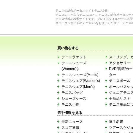
テニスの総合ポータルサイトテニス365
テニスのことならテニス365へ。テニスの総合ポータル
テニス情報の検索サイトです。プレイスタイルやテニス歴
合ポータルサイトのテニス365をお使いください。テニス
買い物をする
テニスラケット
ストリング、
テニスシューズ
アクセサリー
(Women's)
DVD/書籍/カ
テニスシューズ(Men's)
ター
テニスウエア(Women's)
テニスボール
テニスウエア(Men's)
ボールバスケ
テニスバッグ
ジュニアテニ
シューズケース
全商品リスト
テニス小物
テニス用品に
選手情報を見る
最新ニュース
選手名鑑
スコア速報
ツアースケジ