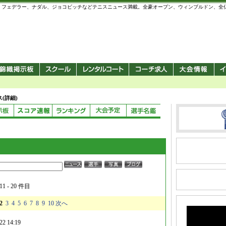
 錦織圭、フェデラー、ナダル、ジョコビッチなどテニスニュース満載。全豪オープン、ウィンブルドン、
(詳細)
 - 20 件目
2
3
4
5
6
7
8
9
10
次へ
22 14:19