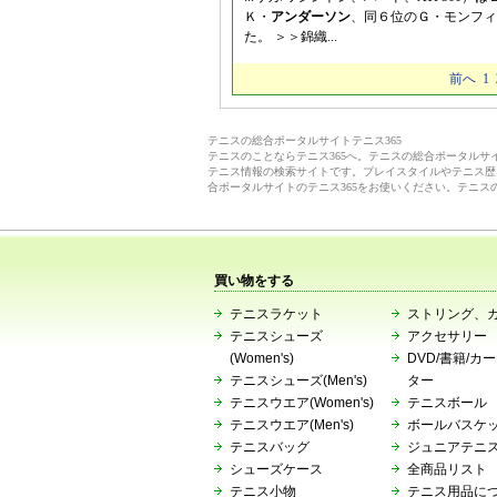
Ｋ・
アンダーソン
、同６位のＧ・モンフィ
た。 ＞＞錦織...
前へ
1
テニスの総合ポータルサイトテニス365
テニスのことならテニス365へ。テニスの総合ポータル
テニス情報の検索サイトです。プレイスタイルやテニス歴
合ポータルサイトのテニス365をお使いください。テニス
買い物をする
テニスラケット
ストリング、
テニスシューズ
アクセサリー
(Women's)
DVD/書籍/カ
テニスシューズ(Men's)
ター
テニスウエア(Women's)
テニスボール
テニスウエア(Men's)
ボールバスケ
テニスバッグ
ジュニアテニ
シューズケース
全商品リスト
テニス小物
テニス用品に