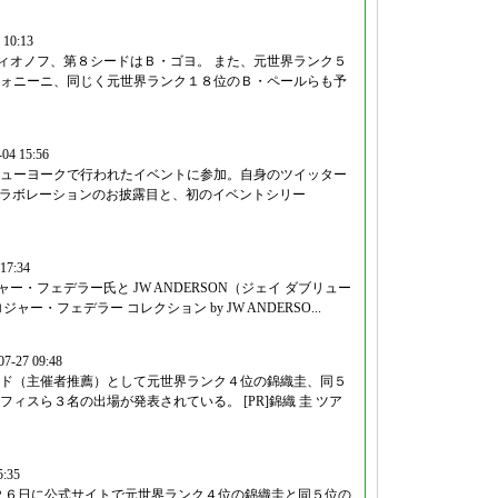
 10:13
ディオノフ、第８シードはＢ・ゴヨ。 また、元世界ランク５
ォニーニ、同じく元世界ランク１８位のＢ・ペールらも予
04 15:56
のニューヨークで行われたイベントに参加。自身のツイッター
コラボレーションのお披露目と、初のイベントシリー
17:34
ー・フェデラー氏と JW ANDERSON（ジェイ ダブリュー
ー・フェデラー コレクション by JW ANDERSO...
07-27 09:48
カード（主催者推薦）として元世界ランク４位の錦織圭、同５
ィスら３名の出場が発表されている。 [PR]錦織 圭 ツア
5:35
0）は２６日に公式サイトで元世界ランク４位の錦織圭と同５位の