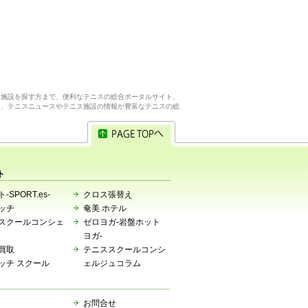
ス施設を探す方まで、便利なテニスの総合ポータルサイト、
ら、テニスニュースやテニス施設の情報が豊富なテニスの総
ト
-SPORT.es-
クロス張替え
ッチ
奄美 ホテル
スクールコンシェ
ゼロヨガ-岩盤ホット
ヨガ-
買取
テニススクールコンシ
ッチ スクール
ェルジュコラム
お問合せ