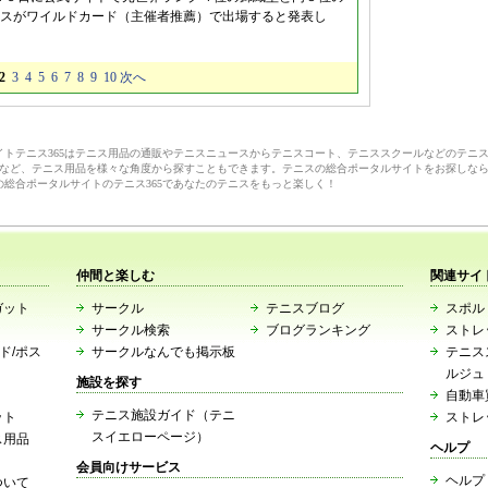
スがワイルドカード（主催者推薦）で出場すると発表し
2
3
4
5
6
7
8
9
10
次へ
サイトテニス365はテニス用品の通販やテニスニュースからテニスコート、テニススクールなどのテニ
など、テニス用品を様々な角度から探すこともできます。テニスの総合ポータルサイトをお探しな
の総合ポータルサイトのテニス365であなたのテニスをもっと楽しく！
仲間と楽しむ
関連サイ
ガット
サークル
テニスブログ
スポルト
サークル検索
ブログランキング
ストレ
ード/ポス
サークルなんでも掲示板
テニス
ルジュ
施設を探す
自動車
テニス施設ガイド（テニ
ット
ストレ
スイエローページ）
ス用品
ヘルプ
会員向けサービス
ヘルプ
ついて