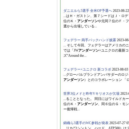
ダニエルら5選手 全米OP予選へ
2023-08-22
...はＨ・ガストン、第７シードはＪ・ロ
位のＫ・
アンダーソン
や元同７位のＦ・フ
選から出場している...
フェデラー 両手バックハンド披露
2023-08-
... そして今回、フェデラーはアメリカ
では「JW
アンダーソン
×ユニクロの最新
ズ“Around the...
フェデラー×ユニクロ 新コラボ
2023-08-03 
...グローバルブランドアンバサダーのロジャ
アンダーソン
）とのコラボレーション 「ロジャ
世界3位メドと昨年Vキリオスが欠場
2023-
...ることとなった。 同日にはワイルド
位のＫ・
アンダーソン
、同６位のＧ・モンフ
ー復帰戦...
錦織ら3選手のWC参戦が発表
2023-07-27 0
...リカ/ワシントン、ハード、ATP50