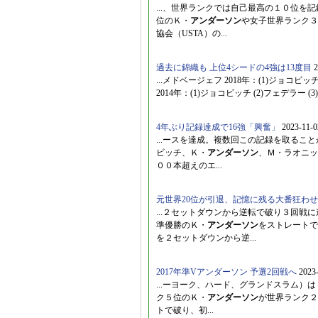
...、世界ランクでは自己最高の１０位を
位のＫ・
アンダーソン
や女子世界ランク３
協会（USTA）の...
過去に錦織も 上位4シードの4強は13度目
2
...メドベージェフ 2018年：(1)ジョコビッチ
2014年：(1)ジョコビッチ (2)フェデラー (3
4年ぶり記録達成で16強「興奮」
2023-11-0
...ースを達成。複数回この記録を取る
ビッチ、Ｋ・
アンダーソン
、Ｍ・ラオニッ
００本超えのエ...
元世界20位が引退、記憶に残る大番狂わせ
...２セットダウンから逆転で破り３回
準優勝のＫ・
アンダーソン
をストレートで
を２セットダウンから逆...
2017年準Vアンダーソン 予選2回戦へ
2023-
...ーヨーク、ハード、グランドスラム
ク５位のＫ・
アンダーソン
が世界ランク２１
トで破り、初...