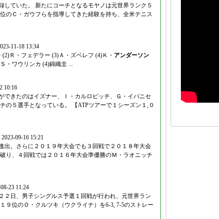
記録していた。 新たにコーチとなるモヤノは元世界ランク５
位のＣ・ガウフらを指導してきた経験を持ち、全米テニス
023-11-18 13:34
 (2)Ｒ・フェデラー (3)Ａ・ズベレフ (4)Ｋ・
アンダーソン
)Ｓ・ワウリンカ (4)錦織圭 ...
2 10:16
ことができたのはイズナー、Ｉ・カルロビッチ、Ｇ・イバニセ
チの５選手となっている。 【ATPツアーで１シーズン１,０
2023-09-16 15:21
戦に進出。さらに２０１９年大会でも３回戦で２０１８年大会
破り、４回戦では２０１６年大会準優勝のＭ・ラオニッチ
08-23 11:24
）は２２日、男子シングルス予選１回戦が行われ、元世界ラン
９位のＯ・クルツキ（ウクライナ）を6-3, 7-5のストレー