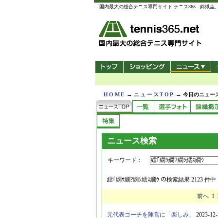
- 国内最大の総合テニス専門サイト テニス365 -
→
→
HOME
ニュースTOP
今日のニュース
ニュース検索
キーワード：
繧｢繝ｳ繝?繝ｼ繧ｽ繝ｳ
の検索結果 2123 件中 11
前へ
1
元代表コーチを陣営に「楽しみ」
2023-12-