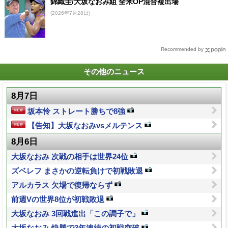
錦織圭/大坂なおみ組 全米OP混合複出場
(2026年7月28日)
Recommended by
その他のニュース
8月7日
坂本怜 ストレート勝ちで8強
【告知】大坂なおみvsメルテンス
8月6日
大坂なおみ 次戦の相手は世界24位
ズベレフ まさかの逆転負けで初戦敗退
アルカラス 欠場で復帰ならず
前週Vの世界8位が初戦敗退
大坂なおみ 3回戦進出「この調子で」
大坂なおみ 快勝で3年連続の初戦突破