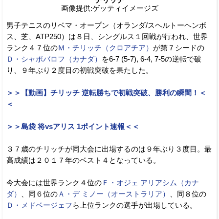
画像提供:ゲッティイメージズ
男子テニスのリベマ・オープン（オランダ/スヘルトーヘンボ
ス、芝、ATP250）は８日、シングルス１回戦が行われ、世界
ランク４７位の
Ｍ・チリッチ（クロアチア）
が第７シードの
Ｄ・シャポバロフ（カナダ）
を6-7 (5-7), 6-4, 7-5の逆転で破
り、９年ぶり２度目の初戦突破を果たした。
＞＞【動画】チリッチ 逆転勝ちで初戦突破、勝利の瞬間！＜
＜
＞＞島袋 将vsアリス 1ポイント速報＜＜
３７歳のチリッチが同大会に出場するのは９年ぶり３度目。最
高成績は２０１７年のベスト４となっている。
今大会には世界ランク４位の
Ｆ・オジェ アリアシム（カナ
ダ）
、同６位の
Ａ・デ ミノー（オーストラリア）
、同８位の
Ｄ・メドベージェフ
ら上位ランクの選手が出場している。