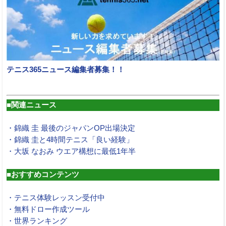
テニス365ニュース編集者募集！！
■関連ニュース
・錦織 圭 最後のジャパンOP出場決定
・錦織 圭と4時間テニス「良い経験」
・大坂 なおみ ウエア構想に最低1年半
■おすすめコンテンツ
・テニス体験レッスン受付中
・無料ドロー作成ツール
・世界ランキング