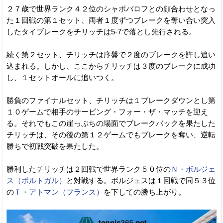
２７歳で世界ランク４２位のシャポバロフとの顔合わせとなっ
た１回戦の第１セット、両者１度ずつブレークを奪い合い突入
したタイブレークをチリッチは5-7で落とし先行される。
続く第２セット、チリッチは序盤で２度のブレークを許し追い
込まれる。しかし、ここからチリッチは３度のブレークに成功
し、１セットオールに追いつく。
勝負のファイナルセット、チリッチは１ブレークダウンとし第
１０ゲームで相手のサービング・フォー・ザ・マッチを迎え
る。それでもこの崖っぷちの場面でブレークバックを果たした
チリッチは、その後の第１２ゲームでもブレークを奪い、逆転
勝ちで初戦突破を果たした。
勝利したチリッチは２回戦で世界ランク５０位の
Ｎ・ボルジェ
ス（ポルトガル）
と対戦する。ボルジェスは１回戦で同５３位
の
Ｔ・アトマン（フランス）
を下しての勝ち上がり。