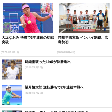
大坂なおみ 快勝で3年連続の初戦
精華学園宮島 インハイ制覇、広
突破
島勢初
(2026年8月6日)
(2026年8月4日)
錦織圭破った19歳が決勝進出
(2026年8月3日)
望月慎太郎 逆転勝ちで2年連続本戦へ
(2026年8月2日)