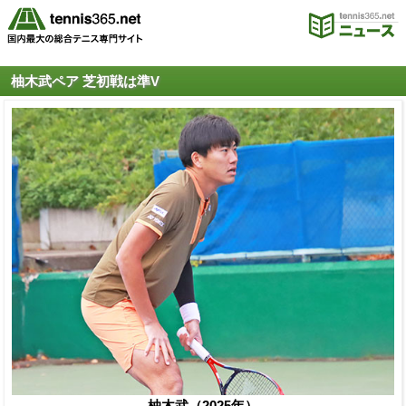
柚木武ペア 芝初戦は準V
柚木武（2025年）