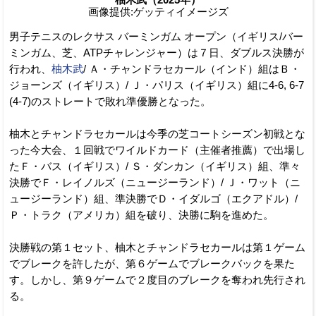
画像提供:ゲッティイメージズ
男子テニスのレクサス バーミンガム オープン（イギリス/バー
ミンガム、芝、ATPチャレンジャー）は７日、ダブルス決勝が
行われ、
柚木武
/ Ａ・チャンドラセカール（インド）組はＢ・
ジョーンズ（イギリス）/ Ｊ・パリス（イギリス）組に4-6, 6-7
(4-7)のストレートで敗れ準優勝となった。
柚木とチャンドラセカールは今季の芝コートシーズン初戦とな
った今大会、１回戦でワイルドカード（主催者推薦）で出場し
たＦ・バス（イギリス）/ Ｓ・ダンカン（イギリス）組、準々
決勝でＦ・レイノルズ（ニュージーランド）/ Ｊ・ワット（ニ
ュージーランド）組、準決勝でＤ・イダルゴ（エクアドル）/
Ｐ・トラク（アメリカ）組を破り、決勝に駒を進めた。
決勝戦の第１セット、柚木とチャンドラセカールは第１ゲーム
でブレークを許したが、第６ゲームでブレークバックを果た
す。しかし、第９ゲームで２度目のブレークを奪われ先行され
る。