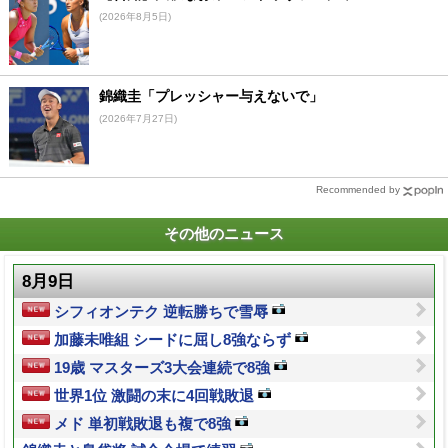
(2026年8月5日)
錦織圭「プレッシャー与えないで」
(2026年7月27日)
Recommended by
その他のニュース
8月9日
シフィオンテク 逆転勝ちで雪辱
加藤未唯組 シードに屈し8強ならず
19歳 マスターズ3大会連続で8強
世界1位 激闘の末に4回戦敗退
メド 単初戦敗退も複で8強