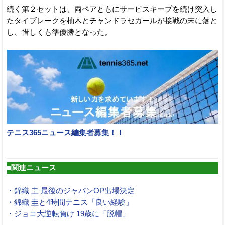
続く第２セットは、両ペアともにサービスキープを続け突入し
たタイブレークを柚木とチャンドラセカールが接戦の末に落と
し、惜しくも準優勝となった。
テニス365ニュース編集者募集！！
■関連ニュース
・錦織 圭 最後のジャパンOP出場決定
・錦織 圭と4時間テニス「良い経験」
・ジョコ大逆転負け 19歳に「脱帽」