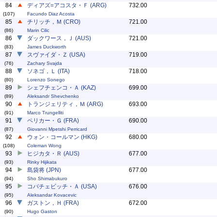
84
ディアズ=アコスタ・Ｆ (ARG)
732.00
(107)
Facundo Diaz Acosta
85
チリッチ，Ｍ (CRO)
721.00
(86)
Marin Cilic
86
ダックワース，Ｊ (AUS)
721.00
(83)
James Duckworth
87
スヴァイダ・Ｚ (USA)
719.00
(76)
Zachary Svajda
88
ソネゴ，Ｌ (ITA)
718.00
(80)
Lorenzo Sonego
89
シェフチェンコ・Ａ (KAZ)
699.00
(89)
Aleksandr Shevchenko
90
トランジェリティ，Ｍ (ARG)
693.00
(91)
Marco Trungelliti
91
ペリカー・Ｇ (FRA)
690.00
(87)
Giovanni Mpetshi Perricard
92
ウォン・コールマン (HKG)
680.00
(108)
Coleman Wong
93
ヒジカタ・Ｒ (AUS)
677.00
(93)
Rinky Hijikata
94
島袋将 (JPN)
677.00
(94)
Sho Shimabukuro
95
コバチェビッチ・Ａ (USA)
676.00
(95)
Aleksandar Kovacevic
96
ガストン，Ｈ (FRA)
672.00
(90)
Hugo Gaston