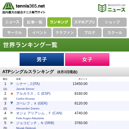
ATPシングルスランキング
(8月3日現在)
順位
名前
ポイント
1
シナー，J (ITA)
13450.00
(1)
Jannik Sinner
2
アルカラス，Ｃ (ESP)
8160.00
(3)
Carlos Alcaraz
3
ズベレフ，Ａ (GER)
8120.00
(2)
Alexander Zverev
4
オジェ アリアシム，Ｆ (CAN)
4740.00
(4)
Felix Auger-Aliassime
5
ジョコビッチ，Ｎ (SRB)
3760.00
(5)
Novak Djokovic