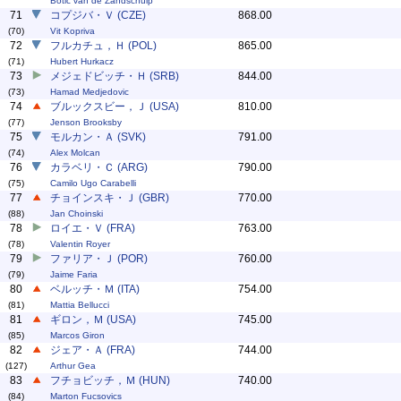
Botic van de Zandschulp
71
コプジバ・Ｖ (CZE)
868.00
(70)
Vit Kopriva
72
フルカチュ，Ｈ (POL)
865.00
(71)
Hubert Hurkacz
73
メジェドビッチ・Ｈ (SRB)
844.00
(73)
Hamad Medjedovic
74
ブルックスビー，Ｊ (USA)
810.00
(77)
Jenson Brooksby
75
モルカン・Ａ (SVK)
791.00
(74)
Alex Molcan
76
カラベリ・Ｃ (ARG)
790.00
(75)
Camilo Ugo Carabelli
77
チョインスキ・Ｊ (GBR)
770.00
(88)
Jan Choinski
78
ロイエ・Ｖ (FRA)
763.00
(78)
Valentin Royer
79
ファリア・Ｊ (POR)
760.00
(79)
Jaime Faria
80
ベルッチ・Ｍ (ITA)
754.00
(81)
Mattia Bellucci
81
ギロン，Ｍ (USA)
745.00
(85)
Marcos Giron
82
ジェア・Ａ (FRA)
744.00
(127)
Arthur Gea
83
フチョビッチ，Ｍ (HUN)
740.00
(84)
Marton Fucsovics