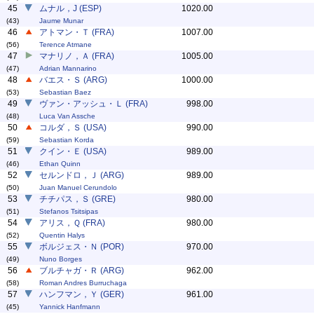
45
ムナル，J (ESP)
1020.00
(43)
Jaume Munar
46
アトマン・Ｔ (FRA)
1007.00
(56)
Terence Atmane
47
マナリノ，Ａ (FRA)
1005.00
(47)
Adrian Mannarino
48
バエス・Ｓ (ARG)
1000.00
(53)
Sebastian Baez
49
ヴァン・アッシュ・Ｌ (FRA)
998.00
(48)
Luca Van Assche
50
コルダ，Ｓ (USA)
990.00
(59)
Sebastian Korda
51
クイン・Ｅ (USA)
989.00
(46)
Ethan Quinn
52
セルンドロ，Ｊ (ARG)
989.00
(50)
Juan Manuel Cerundolo
53
チチパス，Ｓ (GRE)
980.00
(51)
Stefanos Tsitsipas
54
アリス，Ｑ (FRA)
980.00
(52)
Quentin Halys
55
ボルジェス・Ｎ (POR)
970.00
(49)
Nuno Borges
56
ブルチャガ・Ｒ (ARG)
962.00
(58)
Roman Andres Burruchaga
57
ハンフマン，Ｙ (GER)
961.00
(45)
Yannick Hanfmann