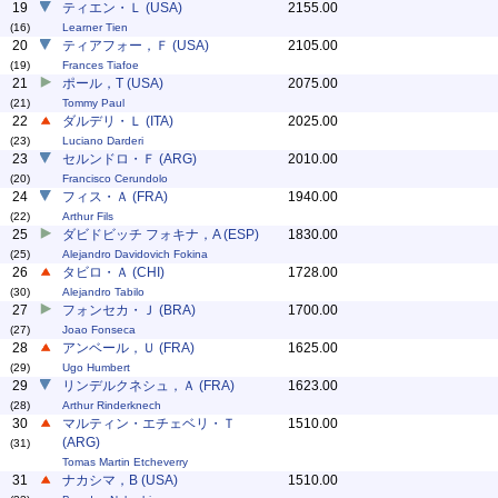
19
ティエン・Ｌ (USA)
2155.00
(16)
Learner Tien
20
ティアフォー，Ｆ (USA)
2105.00
(19)
Frances Tiafoe
21
ポール，T (USA)
2075.00
(21)
Tommy Paul
22
ダルデリ・Ｌ (ITA)
2025.00
(23)
Luciano Darderi
23
セルンドロ・Ｆ (ARG)
2010.00
(20)
Francisco Cerundolo
24
フィス・Ａ (FRA)
1940.00
(22)
Arthur Fils
25
ダビドビッチ フォキナ，A (ESP)
1830.00
(25)
Alejandro Davidovich Fokina
26
タビロ・Ａ (CHI)
1728.00
(30)
Alejandro Tabilo
27
フォンセカ・Ｊ (BRA)
1700.00
(27)
Joao Fonseca
28
アンベール，Ｕ (FRA)
1625.00
(29)
Ugo Humbert
29
リンデルクネシュ，Ａ (FRA)
1623.00
(28)
Arthur Rinderknech
30
マルティン・エチェベリ・Ｔ
1510.00
(ARG)
(31)
Tomas Martin Etcheverry
31
ナカシマ，B (USA)
1510.00