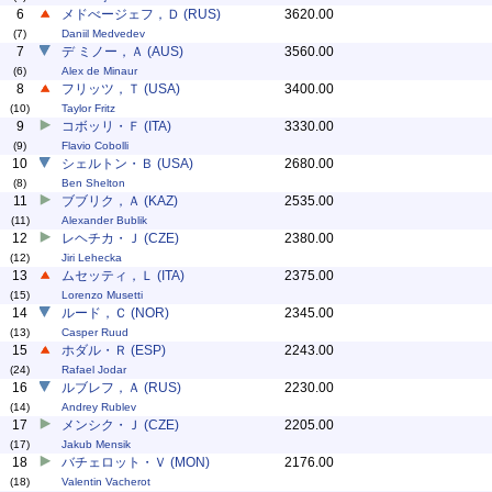
6
メドべージェフ，Ｄ (RUS)
3620.00
(7)
Daniil Medvedev
7
デ ミノー，Ａ (AUS)
3560.00
(6)
Alex de Minaur
8
フリッツ，Ｔ (USA)
3400.00
(10)
Taylor Fritz
9
コボッリ・Ｆ (ITA)
3330.00
(9)
Flavio Cobolli
10
シェルトン・Ｂ (USA)
2680.00
(8)
Ben Shelton
11
ブブリク，Ａ (KAZ)
2535.00
(11)
Alexander Bublik
12
レヘチカ・Ｊ (CZE)
2380.00
(12)
Jiri Lehecka
13
ムセッティ，Ｌ (ITA)
2375.00
(15)
Lorenzo Musetti
14
ルード，Ｃ (NOR)
2345.00
(13)
Casper Ruud
15
ホダル・Ｒ (ESP)
2243.00
(24)
Rafael Jodar
16
ルブレフ，Ａ (RUS)
2230.00
(14)
Andrey Rublev
17
メンシク・Ｊ (CZE)
2205.00
(17)
Jakub Mensik
18
バチェロット・Ｖ (MON)
2176.00
(18)
Valentin Vacherot