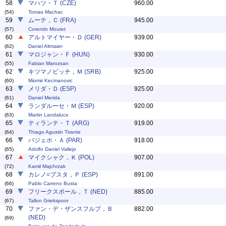
58
マハツ・Ｔ (CZE)
960.00
(54)
Tomas Machac
59
ムーテ，Ｃ (FRA)
945.00
(57)
Corentin Moutet
60
アルトマイヤー・Ｄ (GER)
939.00
(62)
Daniel Altmaier
61
マロジャン・Ｆ (HUN)
930.00
(55)
Fabian Marozsan
62
キツマノビッチ，Ｍ (SRB)
925.00
(60)
Miomir Kecmanovic
63
メリダ・Ｄ (ESP)
925.00
(61)
Daniel Merida
64
ランダルーセ・Ｍ (ESP)
920.00
(63)
Martin Landaluce
65
ティランテ・Ｔ (ARG)
919.00
(64)
Thiago Agustin Tirante
66
バジェホ・Ａ (PAR)
918.00
(65)
Adolfo Daniel Vallejo
67
マイクシャク，Ｋ (POL)
907.00
(72)
Kamil Majchrzak
68
カレノ=ブスタ，Ｐ (ESP)
891.00
(66)
Pablo Carreno Busta
69
フリークスポール，Ｔ (NED)
885.00
(67)
Tallon Griekspoor
70
ファン・デ・ザンスフルプ，Ｂ
882.00
(NED)
(69)