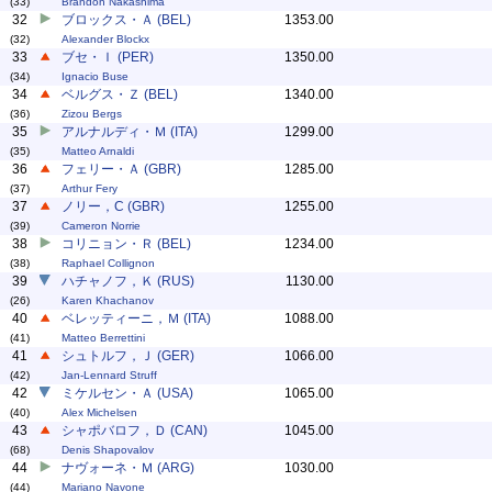
(33)
Brandon Nakashima
32
ブロックス・Ａ (BEL)
1353.00
(32)
Alexander Blockx
33
ブセ・Ｉ (PER)
1350.00
(34)
Ignacio Buse
34
ベルグス・Ｚ (BEL)
1340.00
(36)
Zizou Bergs
35
アルナルディ・Ｍ (ITA)
1299.00
(35)
Matteo Arnaldi
36
フェリー・Ａ (GBR)
1285.00
(37)
Arthur Fery
37
ノリー，C (GBR)
1255.00
(39)
Cameron Norrie
38
コリニョン・Ｒ (BEL)
1234.00
(38)
Raphael Collignon
39
ハチャノフ，Ｋ (RUS)
1130.00
(26)
Karen Khachanov
40
ベレッティーニ，Ｍ (ITA)
1088.00
(41)
Matteo Berrettini
41
シュトルフ，Ｊ (GER)
1066.00
(42)
Jan-Lennard Struff
42
ミケルセン・Ａ (USA)
1065.00
(40)
Alex Michelsen
43
シャポバロフ，Ｄ (CAN)
1045.00
(68)
Denis Shapovalov
44
ナヴォーネ・Ｍ (ARG)
1030.00
(44)
Mariano Navone