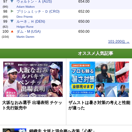
97
ウォルトン・Ａ (AUS)
654.00
(96)
Adam Walton
98
プリシュミッチ・Ｄ (CRO)
652.00
(98)
Dino Prizmic
99
ルーネ，Ｈ (DEN)
650.00
(82)
Holger Rune
100
ダム・M (USA)
650.00
(104)
Martin Damm
101-200位 →
オススメ人気記事
大坂なおみ選手 出場表明 チケッ
ザムストは暑さ対策の考えと性能
ト先行販売中
が違った
錦織圭 大坂と混合複へ衣装「心配」