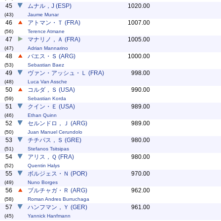
45
ムナル，J (ESP)
1020.00
(43)
Jaume Munar
46
アトマン・Ｔ (FRA)
1007.00
(56)
Terence Atmane
47
マナリノ，Ａ (FRA)
1005.00
(47)
Adrian Mannarino
48
バエス・Ｓ (ARG)
1000.00
(53)
Sebastian Baez
49
ヴァン・アッシュ・Ｌ (FRA)
998.00
(48)
Luca Van Assche
50
コルダ，Ｓ (USA)
990.00
(59)
Sebastian Korda
51
クイン・Ｅ (USA)
989.00
(46)
Ethan Quinn
52
セルンドロ，Ｊ (ARG)
989.00
(50)
Juan Manuel Cerundolo
53
チチパス，Ｓ (GRE)
980.00
(51)
Stefanos Tsitsipas
54
アリス，Ｑ (FRA)
980.00
(52)
Quentin Halys
55
ボルジェス・Ｎ (POR)
970.00
(49)
Nuno Borges
56
ブルチャガ・Ｒ (ARG)
962.00
(58)
Roman Andres Burruchaga
57
ハンフマン，Ｙ (GER)
961.00
(45)
Yannick Hanfmann