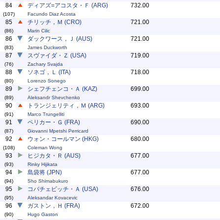
84
ディアズ=アコスタ・Ｆ (ARG)
732.00
(107)
Facundo Diaz Acosta
85
チリッチ，Ｍ (CRO)
721.00
(86)
Marin Cilic
86
ダックワース，Ｊ (AUS)
721.00
(83)
James Duckworth
87
スヴァイダ・Ｚ (USA)
719.00
(76)
Zachary Svajda
88
ソネゴ，Ｌ (ITA)
718.00
(80)
Lorenzo Sonego
89
シェフチェンコ・Ａ (KAZ)
699.00
(89)
Aleksandr Shevchenko
90
トランジェリティ，Ｍ (ARG)
693.00
(91)
Marco Trungelliti
91
ペリカー・Ｇ (FRA)
690.00
(87)
Giovanni Mpetshi Perricard
92
ウォン・コールマン (HKG)
680.00
(108)
Coleman Wong
93
ヒジカタ・Ｒ (AUS)
677.00
(93)
Rinky Hijikata
94
島袋将 (JPN)
677.00
(94)
Sho Shimabukuro
95
コバチェビッチ・Ａ (USA)
676.00
(95)
Aleksandar Kovacevic
96
ガストン，Ｈ (FRA)
672.00
(90)
Hugo Gaston