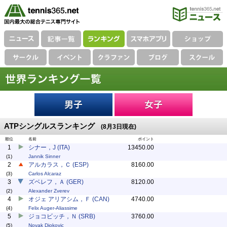
ATPシングルスランキング
(8月3日現在)
順位
名前
ポイント
1
シナー，J (ITA)
13450.00
(1)
Jannik Sinner
2
アルカラス，Ｃ (ESP)
8160.00
(3)
Carlos Alcaraz
3
ズベレフ，Ａ (GER)
8120.00
(2)
Alexander Zverev
4
オジェ アリアシム，Ｆ (CAN)
4740.00
(4)
Felix Auger-Aliassime
5
ジョコビッチ，Ｎ (SRB)
3760.00
(5)
Novak Djokovic