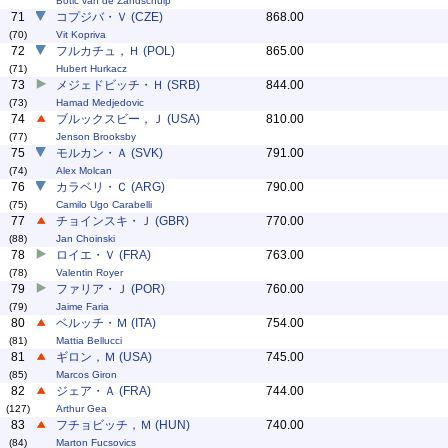
Botic van de Zandschulp
71
コプジバ・Ｖ (CZE)
868.00
(70)
Vit Kopriva
72
フルカチュ，Ｈ (POL)
865.00
(71)
Hubert Hurkacz
73
メジェドビッチ・Ｈ (SRB)
844.00
(73)
Hamad Medjedovic
74
ブルックスビー，Ｊ (USA)
810.00
(77)
Jenson Brooksby
75
モルカン・Ａ (SVK)
791.00
(74)
Alex Molcan
76
カラベリ・Ｃ (ARG)
790.00
(75)
Camilo Ugo Carabelli
77
チョインスキ・Ｊ (GBR)
770.00
(88)
Jan Choinski
78
ロイエ・Ｖ (FRA)
763.00
(78)
Valentin Royer
79
ファリア・Ｊ (POR)
760.00
(79)
Jaime Faria
80
ベルッチ・Ｍ (ITA)
754.00
(81)
Mattia Bellucci
81
ギロン，Ｍ (USA)
745.00
(85)
Marcos Giron
82
ジェア・Ａ (FRA)
744.00
(127)
Arthur Gea
83
フチョビッチ，Ｍ (HUN)
740.00
(84)
Marton Fucsovics