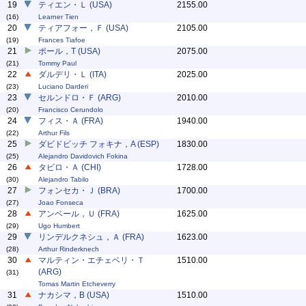
19
ティエン・Ｌ (USA)
2155.00
(16)
Learner Tien
20
ティアフォー，Ｆ (USA)
2105.00
(19)
Frances Tiafoe
21
ポール，T (USA)
2075.00
(21)
Tommy Paul
22
ダルデリ・Ｌ (ITA)
2025.00
(23)
Luciano Darderi
23
セルンドロ・Ｆ (ARG)
2010.00
(20)
Francisco Cerundolo
24
フィス・Ａ (FRA)
1940.00
(22)
Arthur Fils
25
ダビドビッチ フォキナ，A (ESP)
1830.00
(25)
Alejandro Davidovich Fokina
26
タビロ・Ａ (CHI)
1728.00
(30)
Alejandro Tabilo
27
フォンセカ・Ｊ (BRA)
1700.00
(27)
Joao Fonseca
28
アンベール，Ｕ (FRA)
1625.00
(29)
Ugo Humbert
29
リンデルクネシュ，Ａ (FRA)
1623.00
(28)
Arthur Rinderknech
30
マルティン・エチェベリ・Ｔ
1510.00
(ARG)
(31)
Tomas Martin Etcheverry
31
ナカシマ，B (USA)
1510.00