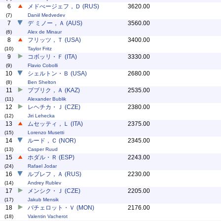
6
メドべージェフ，Ｄ (RUS)
3620.00
(7)
Daniil Medvedev
7
デ ミノー，Ａ (AUS)
3560.00
(6)
Alex de Minaur
8
フリッツ，Ｔ (USA)
3400.00
(10)
Taylor Fritz
9
コボッリ・Ｆ (ITA)
3330.00
(9)
Flavio Cobolli
10
シェルトン・Ｂ (USA)
2680.00
(8)
Ben Shelton
11
ブブリク，Ａ (KAZ)
2535.00
(11)
Alexander Bublik
12
レヘチカ・Ｊ (CZE)
2380.00
(12)
Jiri Lehecka
13
ムセッティ，Ｌ (ITA)
2375.00
(15)
Lorenzo Musetti
14
ルード，Ｃ (NOR)
2345.00
(13)
Casper Ruud
15
ホダル・Ｒ (ESP)
2243.00
(24)
Rafael Jodar
16
ルブレフ，Ａ (RUS)
2230.00
(14)
Andrey Rublev
17
メンシク・Ｊ (CZE)
2205.00
(17)
Jakub Mensik
18
バチェロット・Ｖ (MON)
2176.00
(18)
Valentin Vacherot