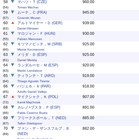
58
マハツ・Ｔ (CZE)
960.00
(54)
Tomas Machac
59
ムーテ，Ｃ (FRA)
945.00
(57)
Corentin Moutet
60
アルトマイヤー・Ｄ (GER)
939.00
(62)
Daniel Altmaier
61
マロジャン・Ｆ (HUN)
930.00
(55)
Fabian Marozsan
62
キツマノビッチ，Ｍ (SRB)
925.00
(60)
Miomir Kecmanovic
63
メリダ・Ｄ (ESP)
925.00
(61)
Daniel Merida
64
ランダルーセ・Ｍ (ESP)
920.00
(63)
Martin Landaluce
65
ティランテ・Ｔ (ARG)
919.00
(64)
Thiago Agustin Tirante
66
バジェホ・Ａ (PAR)
918.00
(65)
Adolfo Daniel Vallejo
67
マイクシャク，Ｋ (POL)
907.00
(72)
Kamil Majchrzak
68
カレノ=ブスタ，Ｐ (ESP)
891.00
(66)
Pablo Carreno Busta
69
フリークスポール，Ｔ (NED)
885.00
(67)
Tallon Griekspoor
70
ファン・デ・ザンスフルプ，Ｂ
882.00
(NED)
(69)