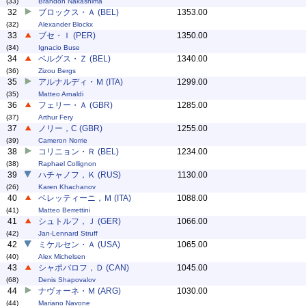
(33)
Brandon Nakashima
32
ブロックス・Ａ (BEL)
1353.00
(32)
Alexander Blockx
33
ブセ・Ｉ (PER)
1350.00
(34)
Ignacio Buse
34
ベルグス・Ｚ (BEL)
1340.00
(36)
Zizou Bergs
35
アルナルディ・Ｍ (ITA)
1299.00
(35)
Matteo Arnaldi
36
フェリー・Ａ (GBR)
1285.00
(37)
Arthur Fery
37
ノリー，C (GBR)
1255.00
(39)
Cameron Norrie
38
コリニョン・Ｒ (BEL)
1234.00
(38)
Raphael Collignon
39
ハチャノフ，Ｋ (RUS)
1130.00
(26)
Karen Khachanov
40
ベレッティーニ，Ｍ (ITA)
1088.00
(41)
Matteo Berrettini
41
シュトルフ，Ｊ (GER)
1066.00
(42)
Jan-Lennard Struff
42
ミケルセン・Ａ (USA)
1065.00
(40)
Alex Michelsen
43
シャポバロフ，Ｄ (CAN)
1045.00
(68)
Denis Shapovalov
44
ナヴォーネ・Ｍ (ARG)
1030.00
(44)
Mariano Navone