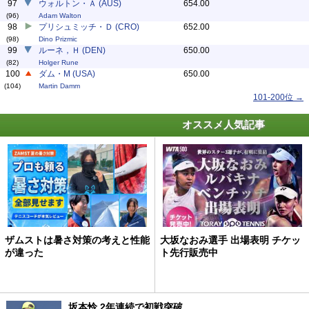
97
ウォルトン・Ａ (AUS)
654.00
(96)
Adam Walton
98
プリシュミッチ・Ｄ (CRO)
652.00
(98)
Dino Prizmic
99
ルーネ，Ｈ (DEN)
650.00
(82)
Holger Rune
100
ダム・M (USA)
650.00
(104)
Martin Damm
101-200位 →
オススメ人気記事
ザムストは暑さ対策の考えと性能
大坂なおみ選手 出場表明 チケッ
が違った
ト先行販売中
坂本怜 2年連続で初戦突破