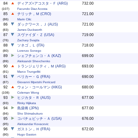
84
ディアズ=アコスタ・Ｆ (ARG)
732.00
(107)
Facundo Diaz Acosta
85
チリッチ，Ｍ (CRO)
721.00
(86)
Marin Cilic
86
ダックワース，Ｊ (AUS)
721.00
(83)
James Duckworth
87
スヴァイダ・Ｚ (USA)
719.00
(76)
Zachary Svajda
88
ソネゴ，Ｌ (ITA)
718.00
(80)
Lorenzo Sonego
89
シェフチェンコ・Ａ (KAZ)
699.00
(89)
Aleksandr Shevchenko
90
トランジェリティ，Ｍ (ARG)
693.00
(91)
Marco Trungelliti
91
ペリカー・Ｇ (FRA)
690.00
(87)
Giovanni Mpetshi Perricard
92
ウォン・コールマン (HKG)
680.00
(108)
Coleman Wong
93
ヒジカタ・Ｒ (AUS)
677.00
(93)
Rinky Hijikata
94
島袋将 (JPN)
677.00
(94)
Sho Shimabukuro
95
コバチェビッチ・Ａ (USA)
676.00
(95)
Aleksandar Kovacevic
96
ガストン，Ｈ (FRA)
672.00
(90)
Hugo Gaston