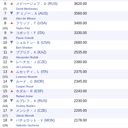
6
メドべージェフ，Ｄ (RUS)
3620.00
(7)
Daniil Medvedev
7
デ ミノー，Ａ (AUS)
3560.00
(6)
Alex de Minaur
8
フリッツ，Ｔ (USA)
3400.00
(10)
Taylor Fritz
9
コボッリ・Ｆ (ITA)
3330.00
(9)
Flavio Cobolli
10
シェルトン・Ｂ (USA)
2680.00
(8)
Ben Shelton
11
ブブリク，Ａ (KAZ)
2535.00
(11)
Alexander Bublik
12
レヘチカ・Ｊ (CZE)
2380.00
(12)
Jiri Lehecka
13
ムセッティ，Ｌ (ITA)
2375.00
(15)
Lorenzo Musetti
14
ルード，Ｃ (NOR)
2345.00
(13)
Casper Ruud
15
ホダル・Ｒ (ESP)
2243.00
(24)
Rafael Jodar
16
ルブレフ，Ａ (RUS)
2230.00
(14)
Andrey Rublev
17
メンシク・Ｊ (CZE)
2205.00
(17)
Jakub Mensik
18
バチェロット・Ｖ (MON)
2176.00
(18)
Valentin Vacherot