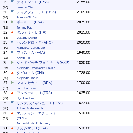
19
ティエン・Ｌ (USA)
2155.00
(16)
Learner Tien
20
ティアフォー，Ｆ (USA)
2105.00
(19)
Frances Tiafoe
21
ポール，T (USA)
2075.00
(21)
Tommy Paul
22
ダルデリ・Ｌ (ITA)
2025.00
(23)
Luciano Darderi
23
セルンドロ・Ｆ (ARG)
2010.00
(20)
Francisco Cerundolo
24
フィス・Ａ (FRA)
1940.00
(22)
Arthur Fils
25
ダビドビッチ フォキナ，A (ESP)
1830.00
(25)
Alejandro Davidovich Fokina
26
タビロ・Ａ (CHI)
1728.00
(30)
Alejandro Tabilo
27
フォンセカ・Ｊ (BRA)
1700.00
(27)
Joao Fonseca
28
アンベール，Ｕ (FRA)
1625.00
(29)
Ugo Humbert
29
リンデルクネシュ，Ａ (FRA)
1623.00
(28)
Arthur Rinderknech
30
マルティン・エチェベリ・Ｔ
1510.00
(ARG)
(31)
Tomas Martin Etcheverry
31
ナカシマ，B (USA)
1510.00