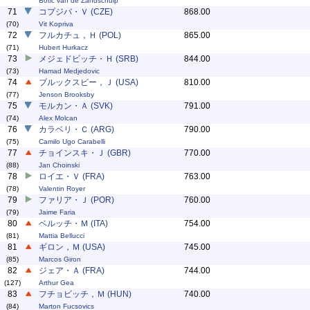
Botic van de Zandschulp
71
コプジバ・Ｖ (CZE)
868.00
(70)
Vit Kopriva
72
フルカチュ，Ｈ (POL)
865.00
(71)
Hubert Hurkacz
73
メジェドビッチ・Ｈ (SRB)
844.00
(73)
Hamad Medjedovic
74
ブルックスビー，Ｊ (USA)
810.00
(77)
Jenson Brooksby
75
モルカン・Ａ (SVK)
791.00
(74)
Alex Molcan
76
カラベリ・Ｃ (ARG)
790.00
(75)
Camilo Ugo Carabelli
77
チョインスキ・Ｊ (GBR)
770.00
(88)
Jan Choinski
78
ロイエ・Ｖ (FRA)
763.00
(78)
Valentin Royer
79
ファリア・Ｊ (POR)
760.00
(79)
Jaime Faria
80
ベルッチ・Ｍ (ITA)
754.00
(81)
Mattia Bellucci
81
ギロン，Ｍ (USA)
745.00
(85)
Marcos Giron
82
ジェア・Ａ (FRA)
744.00
(127)
Arthur Gea
83
フチョビッチ，Ｍ (HUN)
740.00
(84)
Marton Fucsovics