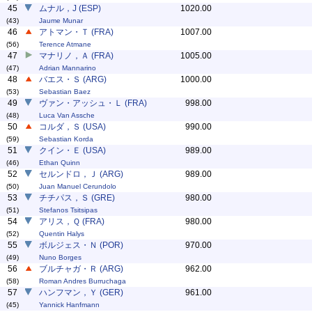
45
ムナル，J (ESP)
1020.00
(43)
Jaume Munar
46
アトマン・Ｔ (FRA)
1007.00
(56)
Terence Atmane
47
マナリノ，Ａ (FRA)
1005.00
(47)
Adrian Mannarino
48
バエス・Ｓ (ARG)
1000.00
(53)
Sebastian Baez
49
ヴァン・アッシュ・Ｌ (FRA)
998.00
(48)
Luca Van Assche
50
コルダ，Ｓ (USA)
990.00
(59)
Sebastian Korda
51
クイン・Ｅ (USA)
989.00
(46)
Ethan Quinn
52
セルンドロ，Ｊ (ARG)
989.00
(50)
Juan Manuel Cerundolo
53
チチパス，Ｓ (GRE)
980.00
(51)
Stefanos Tsitsipas
54
アリス，Ｑ (FRA)
980.00
(52)
Quentin Halys
55
ボルジェス・Ｎ (POR)
970.00
(49)
Nuno Borges
56
ブルチャガ・Ｒ (ARG)
962.00
(58)
Roman Andres Burruchaga
57
ハンフマン，Ｙ (GER)
961.00
(45)
Yannick Hanfmann