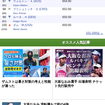
97
ウォルトン・Ａ (AUS)
654.00
(96)
Adam Walton
98
プリシュミッチ・Ｄ (CRO)
652.00
(98)
Dino Prizmic
99
ルーネ，Ｈ (DEN)
650.00
(82)
Holger Rune
100
ダム・M (USA)
650.00
(104)
Martin Damm
101-200位 →
オススメ人気記事
ザムストは暑さ対策の考えと性能
大坂なおみ選手 出場表明 チケッ
が違った
ト先行販売中
大坂なおみ 逆転勝ちで初の4強