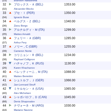
(33)
Brandon Nakashima
32
ブロックス・Ａ (BEL)
1353.00
(32)
Alexander Blockx
33
ブセ・Ｉ (PER)
1350.00
(34)
Ignacio Buse
34
ベルグス・Ｚ (BEL)
1340.00
(36)
Zizou Bergs
35
アルナルディ・Ｍ (ITA)
1299.00
(35)
Matteo Arnaldi
36
フェリー・Ａ (GBR)
1285.00
(37)
Arthur Fery
37
ノリー，C (GBR)
1255.00
(39)
Cameron Norrie
38
コリニョン・Ｒ (BEL)
1234.00
(38)
Raphael Collignon
39
ハチャノフ，Ｋ (RUS)
1130.00
(26)
Karen Khachanov
40
ベレッティーニ，Ｍ (ITA)
1088.00
(41)
Matteo Berrettini
41
シュトルフ，Ｊ (GER)
1066.00
(42)
Jan-Lennard Struff
42
ミケルセン・Ａ (USA)
1065.00
(40)
Alex Michelsen
43
シャポバロフ，Ｄ (CAN)
1045.00
(68)
Denis Shapovalov
44
ナヴォーネ・Ｍ (ARG)
1030.00
(44)
Mariano Navone