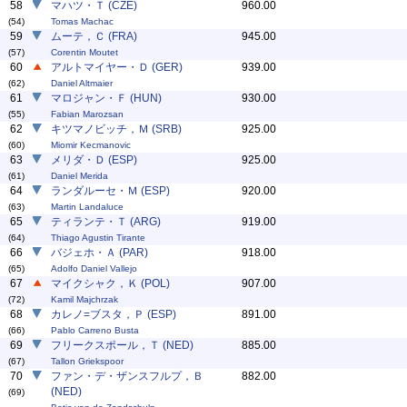
58
マハツ・Ｔ (CZE)
960.00
(54)
Tomas Machac
59
ムーテ，Ｃ (FRA)
945.00
(57)
Corentin Moutet
60
アルトマイヤー・Ｄ (GER)
939.00
(62)
Daniel Altmaier
61
マロジャン・Ｆ (HUN)
930.00
(55)
Fabian Marozsan
62
キツマノビッチ，Ｍ (SRB)
925.00
(60)
Miomir Kecmanovic
63
メリダ・Ｄ (ESP)
925.00
(61)
Daniel Merida
64
ランダルーセ・Ｍ (ESP)
920.00
(63)
Martin Landaluce
65
ティランテ・Ｔ (ARG)
919.00
(64)
Thiago Agustin Tirante
66
バジェホ・Ａ (PAR)
918.00
(65)
Adolfo Daniel Vallejo
67
マイクシャク，Ｋ (POL)
907.00
(72)
Kamil Majchrzak
68
カレノ=ブスタ，Ｐ (ESP)
891.00
(66)
Pablo Carreno Busta
69
フリークスポール，Ｔ (NED)
885.00
(67)
Tallon Griekspoor
70
ファン・デ・ザンスフルプ，Ｂ
882.00
(NED)
(69)