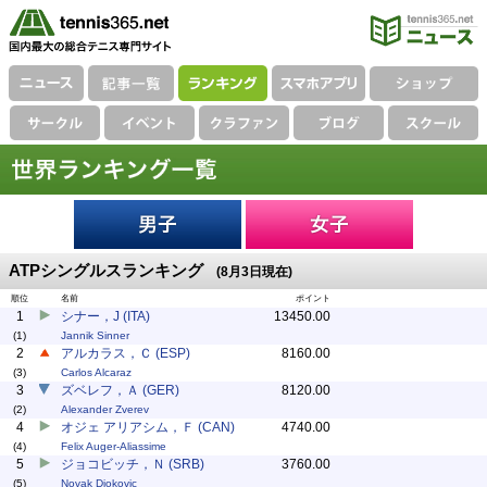
ATPシングルスランキング
(8月3日現在)
順位
名前
ポイント
1
シナー，J (ITA)
13450.00
(1)
Jannik Sinner
2
アルカラス，Ｃ (ESP)
8160.00
(3)
Carlos Alcaraz
3
ズベレフ，Ａ (GER)
8120.00
(2)
Alexander Zverev
4
オジェ アリアシム，Ｆ (CAN)
4740.00
(4)
Felix Auger-Aliassime
5
ジョコビッチ，Ｎ (SRB)
3760.00
(5)
Novak Djokovic