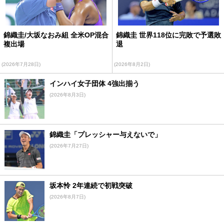
錦織圭/大坂なおみ組 全米OP混合
錦織圭 世界118位に完敗で予選敗
複出場
退
(2026年7月28日)
(2026年8月2日)
インハイ女子団体 4強出揃う
(2026年8月3日)
錦織圭「プレッシャー与えないで」
(2026年7月27日)
坂本怜 2年連続で初戦突破
(2026年8月7日)