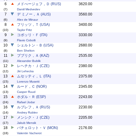
6
メドべージェフ，Ｄ (RUS)
3620.00
(7)
Daniil Medvedev
7
デ ミノー，Ａ (AUS)
3560.00
(6)
Alex de Minaur
8
フリッツ，Ｔ (USA)
3400.00
(10)
Taylor Fritz
9
コボッリ・Ｆ (ITA)
3330.00
(9)
Flavio Cobolli
10
シェルトン・Ｂ (USA)
2680.00
(8)
Ben Shelton
11
ブブリク，Ａ (KAZ)
2535.00
(11)
Alexander Bublik
12
レヘチカ・Ｊ (CZE)
2380.00
(12)
Jiri Lehecka
13
ムセッティ，Ｌ (ITA)
2375.00
(15)
Lorenzo Musetti
14
ルード，Ｃ (NOR)
2345.00
(13)
Casper Ruud
15
ホダル・Ｒ (ESP)
2243.00
(24)
Rafael Jodar
16
ルブレフ，Ａ (RUS)
2230.00
(14)
Andrey Rublev
17
メンシク・Ｊ (CZE)
2205.00
(17)
Jakub Mensik
18
バチェロット・Ｖ (MON)
2176.00
(18)
Valentin Vacherot