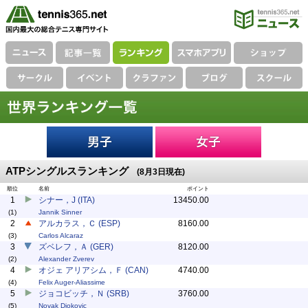
ATPシングルスランキング
(8月3日現在)
順位
名前
ポイント
1
シナー，J (ITA)
13450.00
(1)
Jannik Sinner
2
アルカラス，Ｃ (ESP)
8160.00
(3)
Carlos Alcaraz
3
ズベレフ，Ａ (GER)
8120.00
(2)
Alexander Zverev
4
オジェ アリアシム，Ｆ (CAN)
4740.00
(4)
Felix Auger-Aliassime
5
ジョコビッチ，Ｎ (SRB)
3760.00
(5)
Novak Djokovic