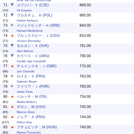
Botic van de Zandschulp
71
コプジバ・Ｖ (CZE)
868.00
(70)
Vit Kopriva
72
フルカチュ，Ｈ (POL)
865.00
(71)
Hubert Hurkacz
73
メジェドビッチ・Ｈ (SRB)
844.00
(73)
Hamad Medjedovic
74
ブルックスビー，Ｊ (USA)
810.00
(77)
Jenson Brooksby
75
モルカン・Ａ (SVK)
791.00
(74)
Alex Molcan
76
カラベリ・Ｃ (ARG)
790.00
(75)
Camilo Ugo Carabelli
77
チョインスキ・Ｊ (GBR)
770.00
(88)
Jan Choinski
78
ロイエ・Ｖ (FRA)
763.00
(78)
Valentin Royer
79
ファリア・Ｊ (POR)
760.00
(79)
Jaime Faria
80
ベルッチ・Ｍ (ITA)
754.00
(81)
Mattia Bellucci
81
ギロン，Ｍ (USA)
745.00
(85)
Marcos Giron
82
ジェア・Ａ (FRA)
744.00
(127)
Arthur Gea
83
フチョビッチ，Ｍ (HUN)
740.00
(84)
Marton Fucsovics