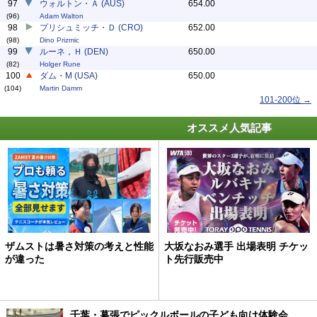
97
ウォルトン・Ａ (AUS)
654.00
(96)
Adam Walton
98
プリシュミッチ・Ｄ (CRO)
652.00
(98)
Dino Prizmic
99
ルーネ，Ｈ (DEN)
650.00
(82)
Holger Rune
100
ダム・M (USA)
650.00
(104)
Martin Damm
101-200位 →
オススメ人気記事
ザムストは暑さ対策の考えと性能
大坂なおみ選手 出場表明 チケッ
が違った
ト先行販売中
千葉・幕張でピックルボールの子ども向け体験会