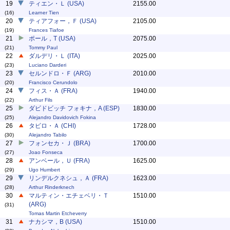
19
ティエン・Ｌ (USA)
2155.00
(16)
Learner Tien
20
ティアフォー，Ｆ (USA)
2105.00
(19)
Frances Tiafoe
21
ポール，T (USA)
2075.00
(21)
Tommy Paul
22
ダルデリ・Ｌ (ITA)
2025.00
(23)
Luciano Darderi
23
セルンドロ・Ｆ (ARG)
2010.00
(20)
Francisco Cerundolo
24
フィス・Ａ (FRA)
1940.00
(22)
Arthur Fils
25
ダビドビッチ フォキナ，A (ESP)
1830.00
(25)
Alejandro Davidovich Fokina
26
タビロ・Ａ (CHI)
1728.00
(30)
Alejandro Tabilo
27
フォンセカ・Ｊ (BRA)
1700.00
(27)
Joao Fonseca
28
アンベール，Ｕ (FRA)
1625.00
(29)
Ugo Humbert
29
リンデルクネシュ，Ａ (FRA)
1623.00
(28)
Arthur Rinderknech
30
マルティン・エチェベリ・Ｔ
1510.00
(ARG)
(31)
Tomas Martin Etcheverry
31
ナカシマ，B (USA)
1510.00