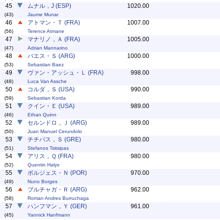
45
ムナル，J (ESP)
1020.00
(43)
Jaume Munar
46
アトマン・Ｔ (FRA)
1007.00
(56)
Terence Atmane
47
マナリノ，Ａ (FRA)
1005.00
(47)
Adrian Mannarino
48
バエス・Ｓ (ARG)
1000.00
(53)
Sebastian Baez
49
ヴァン・アッシュ・Ｌ (FRA)
998.00
(48)
Luca Van Assche
50
コルダ，Ｓ (USA)
990.00
(59)
Sebastian Korda
51
クイン・Ｅ (USA)
989.00
(46)
Ethan Quinn
52
セルンドロ，Ｊ (ARG)
989.00
(50)
Juan Manuel Cerundolo
53
チチパス，Ｓ (GRE)
980.00
(51)
Stefanos Tsitsipas
54
アリス，Ｑ (FRA)
980.00
(52)
Quentin Halys
55
ボルジェス・Ｎ (POR)
970.00
(49)
Nuno Borges
56
ブルチャガ・Ｒ (ARG)
962.00
(58)
Roman Andres Burruchaga
57
ハンフマン，Ｙ (GER)
961.00
(45)
Yannick Hanfmann