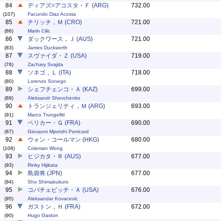
84
ディアズ=アコスタ・Ｆ (ARG)
732.00
(107)
Facundo Diaz Acosta
85
チリッチ，Ｍ (CRO)
721.00
(86)
Marin Cilic
86
ダックワース，Ｊ (AUS)
721.00
(83)
James Duckworth
87
スヴァイダ・Ｚ (USA)
719.00
(76)
Zachary Svajda
88
ソネゴ，Ｌ (ITA)
718.00
(80)
Lorenzo Sonego
89
シェフチェンコ・Ａ (KAZ)
699.00
(89)
Aleksandr Shevchenko
90
トランジェリティ，Ｍ (ARG)
693.00
(91)
Marco Trungelliti
91
ペリカー・Ｇ (FRA)
690.00
(87)
Giovanni Mpetshi Perricard
92
ウォン・コールマン (HKG)
680.00
(108)
Coleman Wong
93
ヒジカタ・Ｒ (AUS)
677.00
(93)
Rinky Hijikata
94
島袋将 (JPN)
677.00
(94)
Sho Shimabukuro
95
コバチェビッチ・Ａ (USA)
676.00
(95)
Aleksandar Kovacevic
96
ガストン，Ｈ (FRA)
672.00
(90)
Hugo Gaston