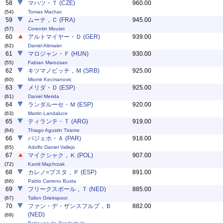
58
マハツ・Ｔ (CZE)
960.00
(54)
Tomas Machac
59
ムーテ，Ｃ (FRA)
945.00
(57)
Corentin Moutet
60
アルトマイヤー・Ｄ (GER)
939.00
(62)
Daniel Altmaier
61
マロジャン・Ｆ (HUN)
930.00
(55)
Fabian Marozsan
62
キツマノビッチ，Ｍ (SRB)
925.00
(60)
Miomir Kecmanovic
63
メリダ・Ｄ (ESP)
925.00
(61)
Daniel Merida
64
ランダルーセ・Ｍ (ESP)
920.00
(63)
Martin Landaluce
65
ティランテ・Ｔ (ARG)
919.00
(64)
Thiago Agustin Tirante
66
バジェホ・Ａ (PAR)
918.00
(65)
Adolfo Daniel Vallejo
67
マイクシャク，Ｋ (POL)
907.00
(72)
Kamil Majchrzak
68
カレノ=ブスタ，Ｐ (ESP)
891.00
(66)
Pablo Carreno Busta
69
フリークスポール，Ｔ (NED)
885.00
(67)
Tallon Griekspoor
70
ファン・デ・ザンスフルプ，Ｂ
882.00
(NED)
(69)