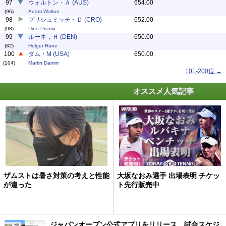
97
ウォルトン・Ａ (AUS)
654.00
(96)
Adam Walton
98
プリシュミッチ・Ｄ (CRO)
652.00
(98)
Dino Prizmic
99
ルーネ，Ｈ (DEN)
650.00
(82)
Holger Rune
100
ダム・M (USA)
650.00
(104)
Martin Damm
101-200位 →
オススメ人気記事
ザムストは暑さ対策の考えと性能
大坂なおみ選手 出場表明 チケッ
が違った
ト先行販売中
ジャパンオープン公式アプリをリリース、試合スケジ