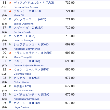
84
ディアズ=アコスタ・Ｆ (ARG)
732.00
(107)
Facundo Diaz Acosta
85
チリッチ，Ｍ (CRO)
721.00
(86)
Marin Cilic
86
ダックワース，Ｊ (AUS)
721.00
(83)
James Duckworth
87
スヴァイダ・Ｚ (USA)
719.00
(76)
Zachary Svajda
88
ソネゴ，Ｌ (ITA)
718.00
(80)
Lorenzo Sonego
89
シェフチェンコ・Ａ (KAZ)
699.00
(89)
Aleksandr Shevchenko
90
トランジェリティ，Ｍ (ARG)
693.00
(91)
Marco Trungelliti
91
ペリカー・Ｇ (FRA)
690.00
(87)
Giovanni Mpetshi Perricard
92
ウォン・コールマン (HKG)
680.00
(108)
Coleman Wong
93
ヒジカタ・Ｒ (AUS)
677.00
(93)
Rinky Hijikata
94
島袋将 (JPN)
677.00
(94)
Sho Shimabukuro
95
コバチェビッチ・Ａ (USA)
676.00
(95)
Aleksandar Kovacevic
96
ガストン，Ｈ (FRA)
672.00
(90)
Hugo Gaston