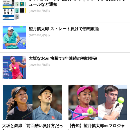
ュールなど通知
(2026年8月5日)
望月慎太郎 ストレート負けで初戦敗退
(2026年8月5日)
大坂なおみ 快勝で3年連続の初戦突破
(2026年8月6日)
大坂と錦織「前回酷い負け方だっ
【告知】望月慎太郎vsマロジャ