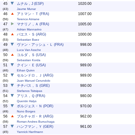
45
ムナル，J (ESP)
1020.00
(43)
Jaume Munar
46
アトマン・Ｔ (FRA)
1007.00
(56)
Terence Atmane
47
マナリノ，Ａ (FRA)
1005.00
(47)
Adrian Mannarino
48
バエス・Ｓ (ARG)
1000.00
(53)
Sebastian Baez
49
ヴァン・アッシュ・Ｌ (FRA)
998.00
(48)
Luca Van Assche
50
コルダ，Ｓ (USA)
990.00
(59)
Sebastian Korda
51
クイン・Ｅ (USA)
989.00
(46)
Ethan Quinn
52
セルンドロ，Ｊ (ARG)
989.00
(50)
Juan Manuel Cerundolo
53
チチパス，Ｓ (GRE)
980.00
(51)
Stefanos Tsitsipas
54
アリス，Ｑ (FRA)
980.00
(52)
Quentin Halys
55
ボルジェス・Ｎ (POR)
970.00
(49)
Nuno Borges
56
ブルチャガ・Ｒ (ARG)
962.00
(58)
Roman Andres Burruchaga
57
ハンフマン，Ｙ (GER)
961.00
(45)
Yannick Hanfmann