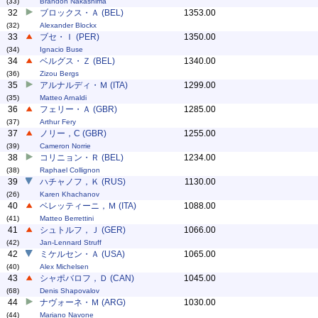
(33)
Brandon Nakashima
32
ブロックス・Ａ (BEL)
1353.00
(32)
Alexander Blockx
33
ブセ・Ｉ (PER)
1350.00
(34)
Ignacio Buse
34
ベルグス・Ｚ (BEL)
1340.00
(36)
Zizou Bergs
35
アルナルディ・Ｍ (ITA)
1299.00
(35)
Matteo Arnaldi
36
フェリー・Ａ (GBR)
1285.00
(37)
Arthur Fery
37
ノリー，C (GBR)
1255.00
(39)
Cameron Norrie
38
コリニョン・Ｒ (BEL)
1234.00
(38)
Raphael Collignon
39
ハチャノフ，Ｋ (RUS)
1130.00
(26)
Karen Khachanov
40
ベレッティーニ，Ｍ (ITA)
1088.00
(41)
Matteo Berrettini
41
シュトルフ，Ｊ (GER)
1066.00
(42)
Jan-Lennard Struff
42
ミケルセン・Ａ (USA)
1065.00
(40)
Alex Michelsen
43
シャポバロフ，Ｄ (CAN)
1045.00
(68)
Denis Shapovalov
44
ナヴォーネ・Ｍ (ARG)
1030.00
(44)
Mariano Navone