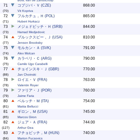
Botic van de Zandschulp
71
コプジバ・Ｖ (CZE)
868.00
(70)
Vit Kopriva
72
フルカチュ，Ｈ (POL)
865.00
(71)
Hubert Hurkacz
73
メジェドビッチ・Ｈ (SRB)
844.00
(73)
Hamad Medjedovic
74
ブルックスビー，Ｊ (USA)
810.00
(77)
Jenson Brooksby
75
モルカン・Ａ (SVK)
791.00
(74)
Alex Molcan
76
カラベリ・Ｃ (ARG)
790.00
(75)
Camilo Ugo Carabelli
77
チョインスキ・Ｊ (GBR)
770.00
(88)
Jan Choinski
78
ロイエ・Ｖ (FRA)
763.00
(78)
Valentin Royer
79
ファリア・Ｊ (POR)
760.00
(79)
Jaime Faria
80
ベルッチ・Ｍ (ITA)
754.00
(81)
Mattia Bellucci
81
ギロン，Ｍ (USA)
745.00
(85)
Marcos Giron
82
ジェア・Ａ (FRA)
744.00
(127)
Arthur Gea
83
フチョビッチ，Ｍ (HUN)
740.00
(84)
Marton Fucsovics