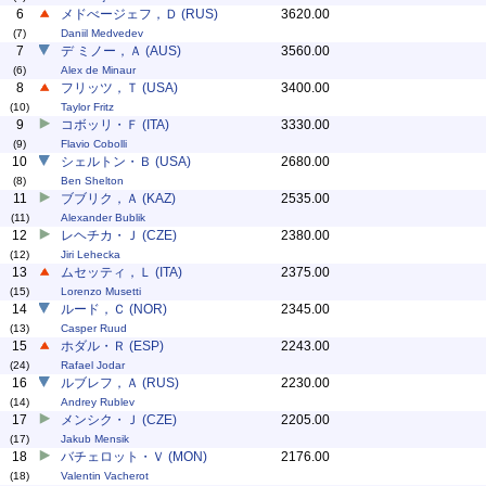
6
メドべージェフ，Ｄ (RUS)
3620.00
(7)
Daniil Medvedev
7
デ ミノー，Ａ (AUS)
3560.00
(6)
Alex de Minaur
8
フリッツ，Ｔ (USA)
3400.00
(10)
Taylor Fritz
9
コボッリ・Ｆ (ITA)
3330.00
(9)
Flavio Cobolli
10
シェルトン・Ｂ (USA)
2680.00
(8)
Ben Shelton
11
ブブリク，Ａ (KAZ)
2535.00
(11)
Alexander Bublik
12
レヘチカ・Ｊ (CZE)
2380.00
(12)
Jiri Lehecka
13
ムセッティ，Ｌ (ITA)
2375.00
(15)
Lorenzo Musetti
14
ルード，Ｃ (NOR)
2345.00
(13)
Casper Ruud
15
ホダル・Ｒ (ESP)
2243.00
(24)
Rafael Jodar
16
ルブレフ，Ａ (RUS)
2230.00
(14)
Andrey Rublev
17
メンシク・Ｊ (CZE)
2205.00
(17)
Jakub Mensik
18
バチェロット・Ｖ (MON)
2176.00
(18)
Valentin Vacherot