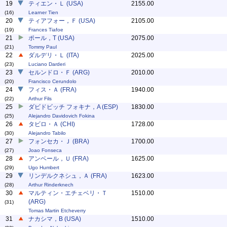
19
ティエン・Ｌ (USA)
2155.00
(16)
Learner Tien
20
ティアフォー，Ｆ (USA)
2105.00
(19)
Frances Tiafoe
21
ポール，T (USA)
2075.00
(21)
Tommy Paul
22
ダルデリ・Ｌ (ITA)
2025.00
(23)
Luciano Darderi
23
セルンドロ・Ｆ (ARG)
2010.00
(20)
Francisco Cerundolo
24
フィス・Ａ (FRA)
1940.00
(22)
Arthur Fils
25
ダビドビッチ フォキナ，A (ESP)
1830.00
(25)
Alejandro Davidovich Fokina
26
タビロ・Ａ (CHI)
1728.00
(30)
Alejandro Tabilo
27
フォンセカ・Ｊ (BRA)
1700.00
(27)
Joao Fonseca
28
アンベール，Ｕ (FRA)
1625.00
(29)
Ugo Humbert
29
リンデルクネシュ，Ａ (FRA)
1623.00
(28)
Arthur Rinderknech
30
マルティン・エチェベリ・Ｔ
1510.00
(ARG)
(31)
Tomas Martin Etcheverry
31
ナカシマ，B (USA)
1510.00