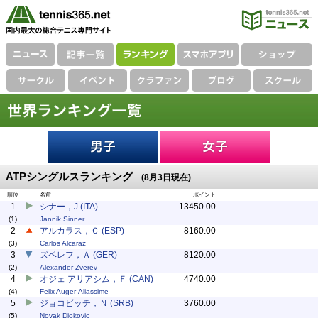
ATPシングルスランキング
(8月3日現在)
順位
名前
ポイント
1
シナー，J (ITA)
13450.00
(1)
Jannik Sinner
2
アルカラス，Ｃ (ESP)
8160.00
(3)
Carlos Alcaraz
3
ズベレフ，Ａ (GER)
8120.00
(2)
Alexander Zverev
4
オジェ アリアシム，Ｆ (CAN)
4740.00
(4)
Felix Auger-Aliassime
5
ジョコビッチ，Ｎ (SRB)
3760.00
(5)
Novak Djokovic