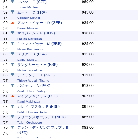
58
マハツ・Ｔ (CZE)
960.00
(54)
Tomas Machac
59
ムーテ，Ｃ (FRA)
945.00
(57)
Corentin Moutet
60
アルトマイヤー・Ｄ (GER)
939.00
(62)
Daniel Altmaier
61
マロジャン・Ｆ (HUN)
930.00
(55)
Fabian Marozsan
62
キツマノビッチ，Ｍ (SRB)
925.00
(60)
Miomir Kecmanovic
63
メリダ・Ｄ (ESP)
925.00
(61)
Daniel Merida
64
ランダルーセ・Ｍ (ESP)
920.00
(63)
Martin Landaluce
65
ティランテ・Ｔ (ARG)
919.00
(64)
Thiago Agustin Tirante
66
バジェホ・Ａ (PAR)
918.00
(65)
Adolfo Daniel Vallejo
67
マイクシャク，Ｋ (POL)
907.00
(72)
Kamil Majchrzak
68
カレノ=ブスタ，Ｐ (ESP)
891.00
(66)
Pablo Carreno Busta
69
フリークスポール，Ｔ (NED)
885.00
(67)
Tallon Griekspoor
70
ファン・デ・ザンスフルプ，Ｂ
882.00
(NED)
(69)