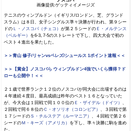
画像提供:ゲッティイメージズ
テニスのウィンブルドン（イギリス/ロンドン、芝、グランド
スラム）は８日、女子シングルス準々決勝が行われ、第９シー
ドの
Ｌ・ノスコバ（チェコ）
が第２５シードの
Ｅ・メルテンス
（ベルギー）
を6-3, 7-5のストレートで下し、四大大会で初の
ベスト４進出を果たした。
＞＞青山 修子/リャンvsペレズ/シュールス 1ポイント速報＜＜
＞＞【賞金】ノスコバら ウィンブルドン4強でいくら獲得？ド
ローも公開中！＜＜
２１歳で世界ランク１２位のノスコバが同大会に出場するのは
４年連続４度目。最高成績は昨年のベスト１６となっていた
が、今大会は１回戦で同１００位の
Ｅ・ザイデル（ドイツ）
、
２回戦で同６８位の
Ｃ・オソリオ（コロンビア）
、３回戦で第
１７シードの
Ｓ・チルステア（ルーマニア）
、４回戦で第２６
シードの
Ｍ・キーズ（アメリカ）
を下し、準々決勝に駒を進め
た。