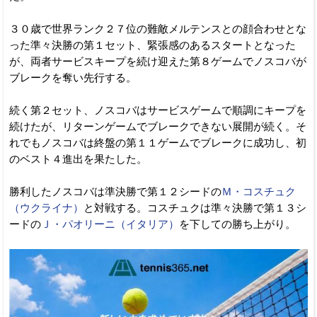
３０歳で世界ランク２７位の難敵メルテンスとの顔合わせとな
った準々決勝の第１セット、緊張感のあるスタートとなった
が、両者サービスキープを続け迎えた第８ゲームでノスコバが
ブレークを奪い先行する。
続く第２セット、ノスコバはサービスゲームで順調にキープを
続けたが、リターンゲームでブレークできない展開が続く。そ
れでもノスコバは終盤の第１１ゲームでブレークに成功し、初
のベスト４進出を果たした。
勝利したノスコバは準決勝で第１２シードの
Ｍ・コスチュク
（ウクライナ）
と対戦する。コスチュクは準々決勝で第１３シ
ードの
Ｊ・パオリーニ（イタリア）
を下しての勝ち上がり。