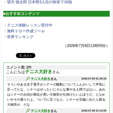
・望月 慎太郎 日本勢3人目の快挙で16強
■おすすめコンテンツ
・テニス体験レッスン受付中
・無料ドロー作成ツール
・世界ランキング
（2026年7月8日11時59分）
コメント数 3件
テニス大好き
こんにちは
さん
テニス大好き
さん
2026-07-09 01:39:24
そういやある女子選手がシナーの騒動についてふんがいして声高に
言ってたな、シナーはぜったいにそんな事やる人間ではない。あれ
はシナーの台頭が都合が悪い大御所が仕掛けたいんぼうだ、となw
いやその通りだよ。ついでに言うなら、シナーが五輪に出たら困る
大御所が、だな
テニス大好き
さん
2026-07-08 21:12:05