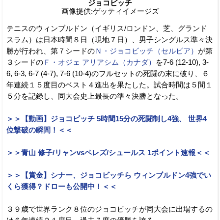
ジョコビッチ
画像提供:ゲッティイメージズ
テニスのウィンブルドン（イギリス/ロンドン、芝、グランド
スラム）は日本時間８日（現地７日）、男子シングルス準々決
勝が行われ、第７シードの
Ｎ・ジョコビッチ（セルビア）
が第
３シードの
Ｆ・オジェ アリアシム（カナダ）
を7-6 (12-10), 3-
6, 6-3, 6-7 (4-7), 7-6 (10-4)のフルセットの死闘の末に破り、６
年連続１５度目のベスト４進出を果たした。試合時間は５間１
５分を記録し、同大会史上最長の準々決勝となった。
＞＞【動画】ジョコビッチ 5時間15分の死闘制し4強、 世界4
位撃破の瞬間！＜＜
＞＞青山 修子/リャンvsペレズ/シュールス 1ポイント速報＜＜
＞＞【賞金】シナー、ジョコビッチら ウィンブルドン4強でい
くら獲得？ドローも公開中！＜＜
３９歳で世界ランク８位のジョコビッチが同大会に出場するの