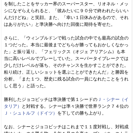
を制したことをサッカー界のスーパースター、リオネル・メッ
シになぞらえられると、「彼みたいに９０分で終われたらいい
んだけどね」と笑顔。また、「幸い１日休みがあるので、それ
はありがたい」と準決勝へ向けた回復に期待を寄せた。
さらに、「ウィンブルドンで戦った試合の中でも最高の試合の
１つだった。本当に最後までどちらが勝ってもおかしくなかっ
た」と振り返り、「フェリックス（オジェ アリアシム）も本
当に高いレベルでプレーしていた。スーパータイブレークでは
少しだけレベルが落ち、そのチャンスを生かすことができた。
粘り続け、正しいショットを選ぶことができたんだ」と勝因を
分析。「また１つ、歴史に残る試合の一員になれたことをうれ
しく思う」と語った。
勝利したジョコビッチは準決勝で第１シードの
Ｊ・シナー（イ
タリア）
と対戦する。シナーは準々決勝で世界ランク７４位の
Ｊ・シュトルフ（ドイツ）
を下しての勝ち上がり。
なお、シナーとジョコビッチはこれまで１１度対戦し、対戦成