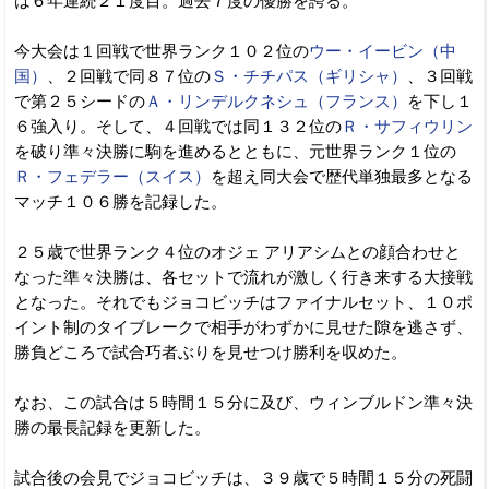
は６年連続２１度目。過去７度の優勝を誇る。
今大会は１回戦で世界ランク１０２位の
ウー・イービン（中
国）
、２回戦で同８７位の
Ｓ・チチパス（ギリシャ）
、３回戦
で第２５シードの
Ａ・リンデルクネシュ（フランス）
を下し１
６強入り。そして、４回戦では同１３２位の
Ｒ・サフィウリン
を破り準々決勝に駒を進めるとともに、元世界ランク１位の
Ｒ・フェデラー（スイス）
を超え同大会で歴代単独最多となる
マッチ１０６勝を記録した。
２５歳で世界ランク４位のオジェ アリアシムとの顔合わせと
なった準々決勝は、各セットで流れが激しく行き来する大接戦
となった。それでもジョコビッチはファイナルセット、１０ポ
イント制のタイブレークで相手がわずかに見せた隙を逃さず、
勝負どころで試合巧者ぶりを見せつけ勝利を収めた。
なお、この試合は５時間１５分に及び、ウィンブルドン準々決
勝の最長記録を更新した。
試合後の会見でジョコビッチは、３９歳で５時間１５分の死闘