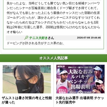
良かったよな、当時どうしても勝てない気ン目だる候補ナンバーワ
ンだったシナーが五輪直前に都合良くドープ騒ぎでき得てくれて。
何がなんでも欲しかった上にもう最後のチャンスだった宿願の生涯
ゴールデンだったが、誰かさんがシナーにステロなすりつけてくれ
なかったらめだるはアルシナのどちらかだったからなw しかも1回
戦は2年前に引退した選手、2回戦は怪我だらけのなだるなんだから
オオ輪らい
テニス大好き
さん
2026-07-08 19:44:46
ドーピングが許される方がテニス界のお、
オススメ人気記事
ザムストは暑さ対策の考えと性能
大坂なおみ選手 出場表明 チケッ
が違った
ト先行販売中