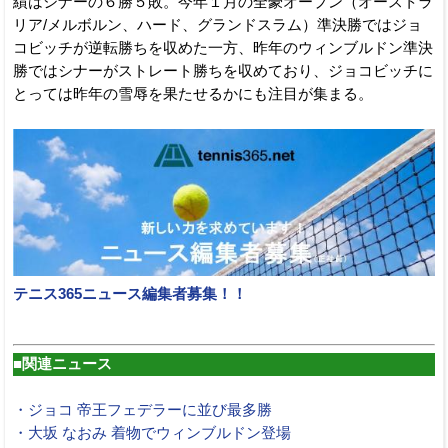
績はシナーの６勝５敗。今年１月の全豪オープン（オーストラ
リア/メルボルン、ハード、グランドスラム）準決勝ではジョ
コビッチが逆転勝ちを収めた一方、昨年のウィンブルドン準決
勝ではシナーがストレート勝ちを収めており、ジョコビッチに
とっては昨年の雪辱を果たせるかにも注目が集まる。
テニス365ニュース編集者募集！！
■関連ニュース
・ジョコ 帝王フェデラーに並び最多勝
・大坂 なおみ 着物でウィンブルドン登場