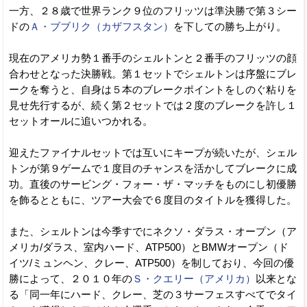
一方、２８歳で世界ランク９位のフリッツは準決勝で第３シー
ドの
Ａ・ブブリク（カザフスタン）
を下しての勝ち上がり。
現在のアメリカ勢１番手のシェルトンと２番手のフリッツの顔
合わせとなった決勝戦。第１セットでシェルトンは序盤にブレ
ークを奪うと、自身は５本のブレークポイントをしのぐ粘りを
見せ先行するが、続く第２セットでは２度のブレークを許し１
セットオールに追いつかれる。
迎えたファイナルセットでは互いにキープが続いたが、シェル
トンが第９ゲームで１度目のチャンスを活かしてブレークに成
功。直後のサービング・フォー・ザ・マッチをものにし初優勝
を飾るとともに、ツアー大会で６度目のタイトルを獲得した。
また、シェルトンは今季すでにネクソ・ダラス・オープン（ア
メリカ/ダラス、室内ハード、ATP500）とBMWオープン（ド
イツ/ミュンヘン、クレー、ATP500）を制しており、今回の優
勝によって、２０１０年の
Ｓ・クエリー（アメリカ）
以来とな
る「同一年にハード、クレー、芝の３サーフェスすべてでタイ