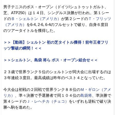
男子テニスのボス・オープン（ドイツ/シュトゥットガルト、
芝、ATP250）は１４日、シングルス決勝が行われ、第１シー
ドの
Ｂ・シェルトン（アメリカ）
が第２シードの
Ｔ・フリッツ
（アメリカ）
を6-4, 2-6, 6-4のフルセットで破り、自身６度目
のツアータイトルを獲得した。
＞＞【動画】シェルトン 初の芝タイトル獲得！前年王者フリ
ッツ撃破の瞬間！＜＜
＞＞シェルトン、島袋 将ら ボス・オープン組合せ＜＜
２３歳で世界ランク５位のシェルトンが同大会に出場するのは
３年連続３度目。最高成績は昨年のベスト４となっていた。
今大会は初戦の２回戦で世界ランク８８位の
Ｍ・ギロン（アメ
リカ）
、準々決勝で予選勝者で同１０４位の
島袋将
、準決勝で
第４シードの
Ｊ・レヘチカ（チェコ）
をいずれも逆転で破り決
勝へ駒を進めた。