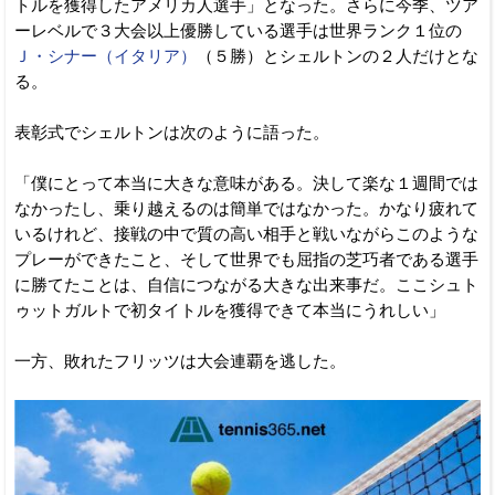
トルを獲得したアメリカ人選手」となった。さらに今季、ツア
ーレベルで３大会以上優勝している選手は世界ランク１位の
Ｊ・シナー（イタリア）
（５勝）とシェルトンの２人だけとな
る。
表彰式でシェルトンは次のように語った。
「僕にとって本当に大きな意味がある。決して楽な１週間では
なかったし、乗り越えるのは簡単ではなかった。かなり疲れて
いるけれど、接戦の中で質の高い相手と戦いながらこのような
プレーができたこと、そして世界でも屈指の芝巧者である選手
に勝てたことは、自信につながる大きな出来事だ。ここシュト
ゥットガルトで初タイトルを獲得できて本当にうれしい」
一方、敗れたフリッツは大会連覇を逃した。