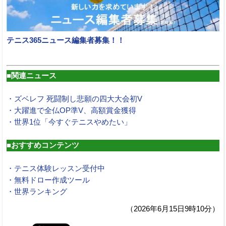
テニス365ニュース編集者募集！！
■関連ニュース
・ズベレフ 死闘制し悲願の四大大会初V
・大躍進で全仏OP準V、高額賞金獲得
・世界1位「今すぐテニスやめたい」
■おすすめコンテンツ
・テニス体験レッスン受付中
・無料ドロー作成ツール
・世界ランキング
（2026年6月15日9時10分）