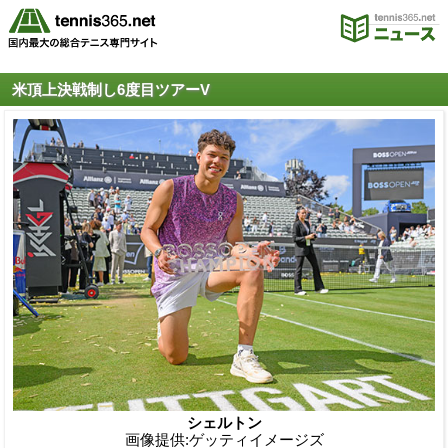
米頂上決戦制し6度目ツアーV
シェルトン
画像提供:ゲッティイメージズ