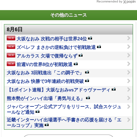
Recommended by
その他のニュース
8月6日
大坂なおみ 次戦の相手は世界24位
ズベレフ まさかの逆転負けで初戦敗退
アルカラス 欠場で復帰ならず
前週Vの世界8位が初戦敗退
大坂なおみ 3回戦進出「この調子で」
大坂なおみ 快勝で3年連続の初戦突破
【1ポイント速報】大坂なおみvsアドゥヴァーディ
熊本勢がインハイ出場「勇気与える」
ジャパンオープン公式アプリをリリース、試合スケジュ
ールなど通知
近畿インターハイ出場選手へ手書きの応援を届ける「エ
ールコップ」実施