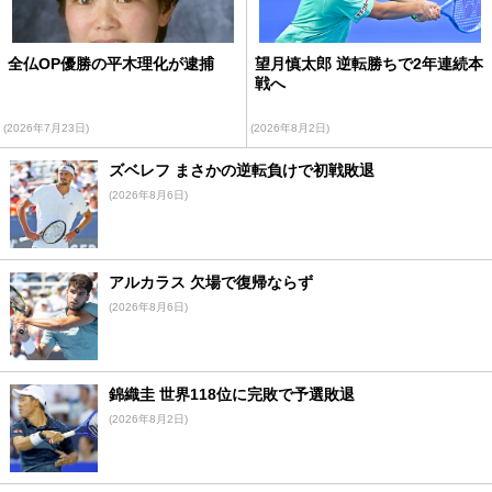
全仏OP優勝の平木理化が逮捕
望月慎太郎 逆転勝ちで2年連続本
戦へ
(2026年7月23日)
(2026年8月2日)
ズベレフ まさかの逆転負けで初戦敗退
(2026年8月6日)
アルカラス 欠場で復帰ならず
(2026年8月6日)
錦織圭 世界118位に完敗で予選敗退
(2026年8月2日)