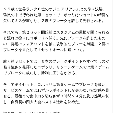
２５歳で世界ランク６位のオジェ アリアシムとの準々決勝。
強風の中で行われた第１セットでコボッリはショットの精度を
欠いてミスが重なり、２度のブレークを許して先行される。
それでも、第２セット開始前にスタジアムの屋根が閉じられる
と流れは徐々にコボッリへ傾く。先にブレークを許したもの
の、得意のフォアハンドを軸に攻撃的なプレーを展開。２度の
ブレークを果たして１セットオールに追いつく。
続く第３セットでは、６本のブレークポイントをすべてしのぐ
粘り強さを発揮したコボッリ。リターンゲームでは第７ゲーム
でブレークに成功し、勝利に王手をかける。
そして第４セット、コボッリは第５ゲームでブレークを奪い、
サービスゲームではわずか５ポイントしか失わない安定感を見
せる。最後まで集中力を切らさず３時間２４分に及ぶ熱戦を制
し、自身初の四大大会ベスト４進出を決めた。