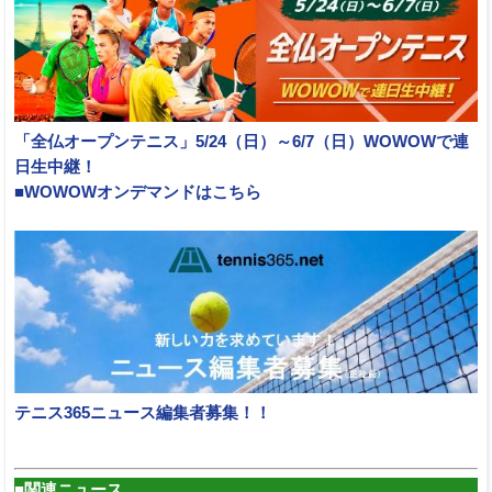
「全仏オープンテニス」5/24（日）～6/7（日）WOWOWで連
日生中継！
■WOWOWオンデマンドはこちら
テニス365ニュース編集者募集！！
■関連ニュース