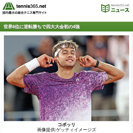
世界6位に逆転勝ちで四大大会初の4強
コボッリ
画像提供:ゲッティイメージズ