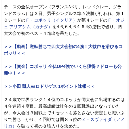
テニスの全仏オープン（フランス/パリ、レッドクレー、グラ
ンドスラム）は３日、男子シングルス準々決勝が行われ、第１
０シードの
Ｆ・コボッリ（イタリア）
が第４シードの
Ｆ・オジ
ェ アリアシム（カナダ）
を4-6, 6-4, 6-4, 6-4の逆転で破り、四
大大会で初のベスト４進出を果たした。
＞＞【動画】逆転勝ちで四大大会初の4強！大歓声を浴びるコ
ボッリ＜＜
＞＞【賞金】コボッリ 全仏OP4強でいくら獲得？ドローも公
開中！＜＜
＞＞小田 凱人vsロドリゲス 1ポイント速報＜＜
２４歳で世界ランク１４位のコボッリが同大会に出場するのは
４年連続４度目。最高成績は昨年の３回戦進出となっていた
が、今大会は３回戦まで１セットも落とさない安定した戦いぶ
りで勝ち上がり、４回戦では同８５位の
Ｚ・スヴァイダ（アメ
リカ）
を破って初の８強入りを決めた。