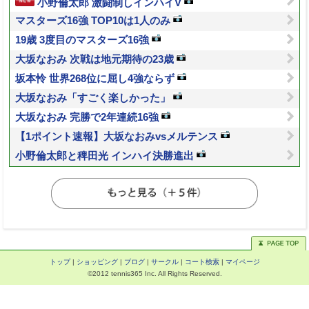
小野倫太郎 激闘制しインハイV
マスターズ16強 TOP10は1人のみ
19歳 3度目のマスターズ16強
大坂なおみ 次戦は地元期待の23歳
坂本怜 世界268位に屈し4強ならず
大坂なおみ「すごく楽しかった」
大坂なおみ 完勝で2年連続16強
【1ポイント速報】大坂なおみvsメルテンス
小野倫太郎と稗田光 インハイ決勝進出
トップ
|
ショッピング
|
ブログ
|
サークル
|
コート検索
|
マイページ
©2012 tennis365 Inc. All Rights Reserved.