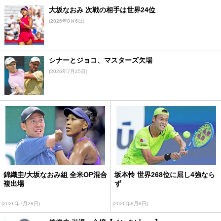
大坂なおみ 次戦の相手は世界24位
(2026年8月6日)
シナーとジョコ、マスターズ欠場
(2026年7月25日)
錦織圭/大坂なおみ組 全米OP混合
坂本怜 世界268位に屈し4強なら
複出場
ず
(2026年7月28日)
(2026年8月8日)