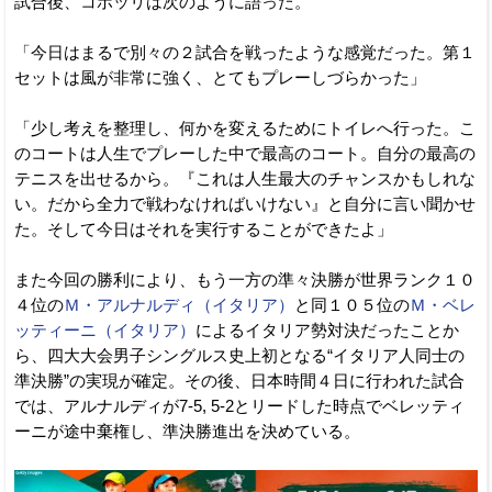
試合後、コボッリは次のように語った。
「今日はまるで別々の２試合を戦ったような感覚だった。第１
セットは風が非常に強く、とてもプレーしづらかった」
「少し考えを整理し、何かを変えるためにトイレへ行った。こ
のコートは人生でプレーした中で最高のコート。自分の最高の
テニスを出せるから。『これは人生最大のチャンスかもしれな
い。だから全力で戦わなければいけない』と自分に言い聞かせ
た。そして今日はそれを実行することができたよ」
また今回の勝利により、もう一方の準々決勝が世界ランク１０
４位の
Ｍ・アルナルディ（イタリア）
と同１０５位の
Ｍ・ベレ
ッティーニ（イタリア）
によるイタリア勢対決だったことか
ら、四大大会男子シングルス史上初となる“イタリア人同士の
準決勝”の実現が確定。その後、日本時間４日に行われた試合
では、アルナルディが7-5, 5-2とリードした時点でベレッティ
ーニが途中棄権し、準決勝進出を決めている。