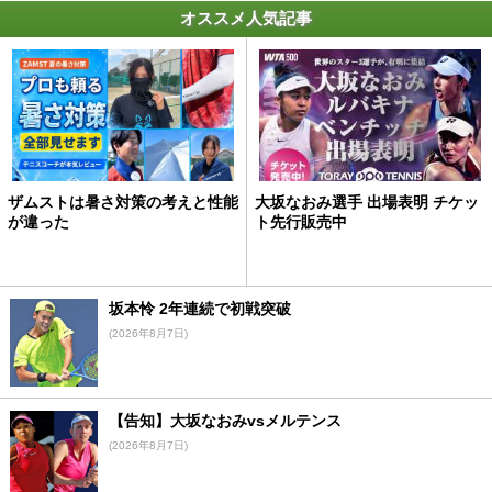
オススメ人気記事
ザムストは暑さ対策の考えと性能
大坂なおみ選手 出場表明 チケッ
が違った
ト先行販売中
坂本怜 2年連続で初戦突破
(2026年8月7日)
【告知】大坂なおみvsメルテンス
(2026年8月7日)