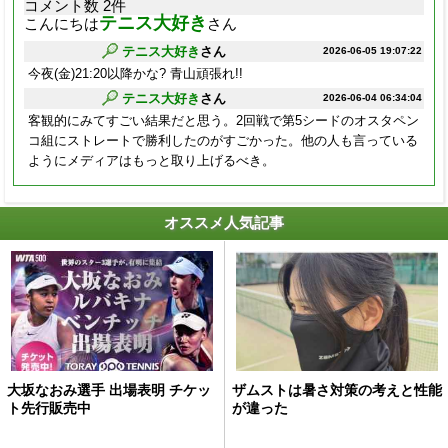
コメント数 2件
テニス大好き
こんにちは
さん
テニス大好き
さん
2026-06-05 19:07:22
今夜(金)21:20以降かな? 青山頑張れ!!
テニス大好き
さん
2026-06-04 06:34:04
客観的にみてすごい結果だと思う。2回戦で第5シードのオスタペン
コ組にストレートで勝利したのがすごかった。他の人も言っている
ようにメディアはもっと取り上げるべき。
オススメ人気記事
大坂なおみ選手 出場表明 チケッ
ザムストは暑さ対策の考えと性能
ト先行販売中
が違った