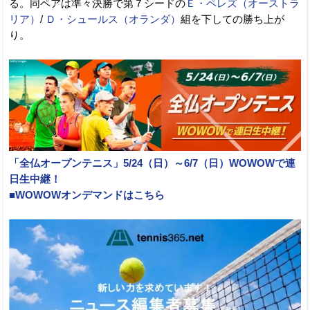
る。同ペアは準々決勝で第７シードの
Ｅ・ペレズ（オーストラ
リア）
/
Ｄ・シュールス（オランダ）
組を下しての勝ち上が
り。
「全仏オープンテニス」5/24（日）～6/7（日）WOWOWで連
日生中継！
■WOWOWオンデマンドはこちら