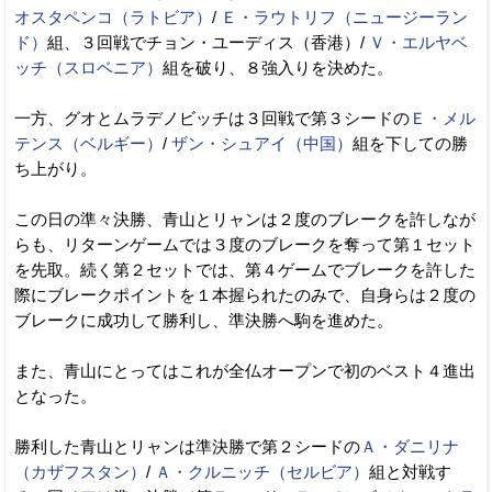
オスタペンコ（ラトビア）
/
Ｅ・ラウトリフ（ニュージーラン
ド）
組、３回戦でチョン・ユーディス（香港）/
Ｖ・エルヤベ
ッチ（スロベニア）
組を破り、８強入りを決めた。
一方、グオとムラデノビッチは３回戦で第３シードの
Ｅ・メル
テンス（ベルギー）
/
ザン・シュアイ（中国）
組を下しての勝
ち上がり。
この日の準々決勝、青山とリャンは２度のブレークを許しなが
らも、リターンゲームでは３度のブレークを奪って第１セット
を先取。続く第２セットでは、第４ゲームでブレークを許した
際にブレークポイントを１本握られたのみで、自身らは２度の
ブレークに成功して勝利し、準決勝へ駒を進めた。
また、青山にとってはこれが全仏オープンで初のベスト４進出
となった。
勝利した青山とリャンは準決勝で第２シードの
Ａ・ダニリナ
（カザフスタン）
/
Ａ・クルニッチ（セルビア）
組と対戦す