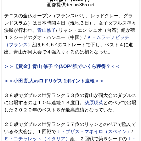
画像提供:tennis365.net
テニスの全仏オープン（フランス/パリ、レッドクレー、グラ
ンドスラム）は日本時間４日（現地３日）、女子ダブルス準々
決勝が行われ、
青山修子
/ リャン・エン シュオ（台湾）組が第
１３シードのグオ・ハンユー（中国）/
Ｋ・ムラデノビッチ
（フランス）
組を6-4, 6-4のストレートで下し、ベスト４に進
出。青山が同大会で４強入りするのは初となった。
＞＞【賞金】青山 修子 全仏OP4強でいくら獲得？＜＜
＞＞小田 凱人vsロドリゲス 1ポイント速報＜＜
３８歳でダブルス世界ランク５３位の青山が同大会のダブルス
に出場するのは１０年連続１３度目。
柴原瑛菜
とのペアで出場
した２０２０年のベスト８が最高成績となっていた。
２５歳でダブルス世界ランク５７位のリャンとのペアで臨んで
いる今大会は、１回戦で
Ｊ・ブザス・マネイロ（スペイン）
/
Ｅ・コチャレット（イタリア）
組、２回戦で第５シードの
Ｊ・