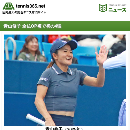
青山修子 全仏OP複で初の4強
青山修子（2025年）