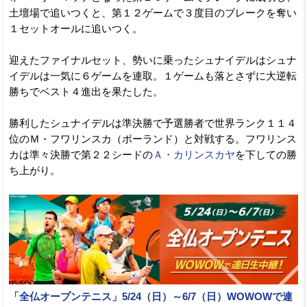
土壇場で追いつくと、第１２ゲームで３度目のブレークを奪い
１セットオールに追いつく。
迎えたファイナルセット、勢いに乗ったシュナイデルはシュナ
イデルは一気に６ゲームを連取。１ゲームも落とさずに大逆転
勝ちでベスト４進出を果たした。
勝利したシュナイデルは準決勝で予選勝者で世界ランク１１４
位のＭ・フワリンスカ（ポーランド）と対戦する。フワリンス
カは準々決勝で第２２シードの
Ａ・カリンスカヤ
を下しての勝
ち上がり。
「全仏オープンテニス」5/24（日）～6/7（日）WOWOWで連