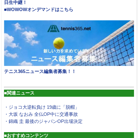
日生中継！
■WOWOWオンデマンドはこちら
テニス365ニュース編集者募集！！
■関連ニュース
・ジョコ大逆転負け 19歳に「脱帽」
・大坂 なおみ 全仏OP中に交通事故
・錦織 圭 最後のジャパンOP出場決定
■おすすめコンテンツ