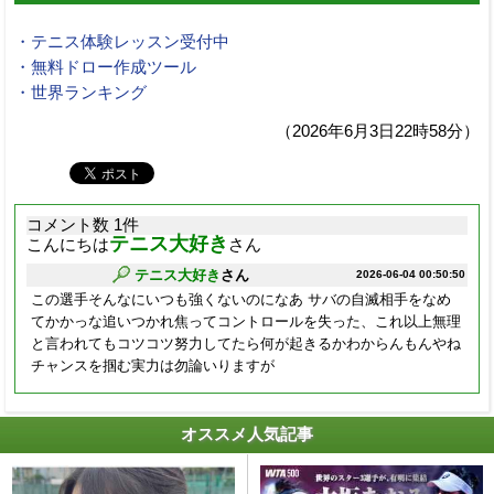
・テニス体験レッスン受付中
・無料ドロー作成ツール
・世界ランキング
（2026年6月3日22時58分）
コメント数 1件
テニス大好き
こんにちは
さん
テニス大好き
さん
2026-06-04 00:50:50
この選手そんなにいつも強くないのになあ サバの自滅相手をなめ
てかかっな追いつかれ焦ってコントロールを失った、これ以上無理
と言われてもコツコツ努力してたら何が起きるかわからんもんやね
チャンスを掴む実力は勿論いりますが
オススメ人気記事