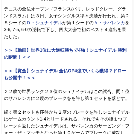
テニスの全仏オープン（フランス/パリ、レッドクレー、グラ
ンドスラム）は３日、女子シングルス準々決勝が行われ、第２
５シードの
Ｄ・シュナイデル
が第１シードの
Ａ・サバレンカ
を
3-6, 7-5, 6-0の逆転で下し、四大大会で初のベスト４進出を果
たした。
＞＞【動画】世界1位に大逆転勝ちで4強！シュナイデル 勝利
の瞬間！＜＜
＞＞【賞金】シュナイデル 全仏OP4強でいくら獲得？ドロー
も公開中！＜＜
２２歳で世界ランク２３位のシュナイデルはこの試合、同１位
のサバレンカに２度のブレークをを許し第１セットを落とす。
続く第２セットも序盤から２度のブレークを許しシュナイデル
はゲームカウント1-4とリードされる。それでもその後１つブ
レークを返したシュナイデルは、サバレンカのサービング・フ
ォー・ザ・マッチとなった第１０ゲームでブレークに成功し、