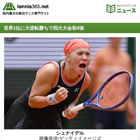
世界1位に大逆転勝ちで四大大会初4強
シュナイデル
画像提供:ゲッティイメージズ