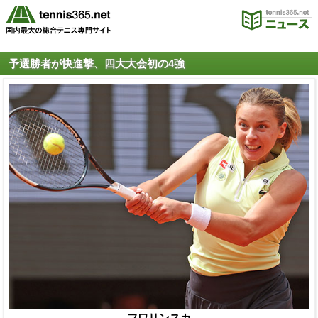
予選勝者が快進撃、四大大会初の4強
フワリンスカ