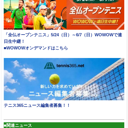
「全仏オープンテニス」5/24（日）～6/7（日）WOWOWで連
日生中継！
■WOWOWオンデマンドはこちら
テニス365ニュース編集者募集！！
■関連ニュース