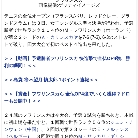
画像提供:ゲッティイメージズ
テニスの全仏オープン（フランス/パリ、レッドクレー、グラ
ンドスラム）は３日、女子シングルス準々決勝が行われ、予選
勝者で世界ランク１１４位のＭ・フワリンスカ（ポーランド）
が第２２シードの
Ａ・カリンスカヤ
を7-6 (7-3), 6-3のストレー
トで破り、四大大会で初のベスト４進出を果たした。
＞＞【動画】予選勝者フワリンスカ 快進撃で全仏OP4強、勝
利の瞬間！＜＜
＞＞島袋 将vs望月 慎太郎 1ポイント速報＜＜
＞＞【賞金】フワリンスカら 全仏OP4強でいくら獲得？ドロ
ーも公開中！＜＜
２４歳のフワリンスカは今大会、予選３試合を勝ち抜き、本戦
に初出場を果たすと、１回戦で世界ランク５６位の
ジェン・チ
ンウェン（中国）
、２回戦で第２３シードの
Ｅ・メルテンス
（ベルギー）
、３回戦で同４９位の
Ｍ・サッカリ（ギリシ