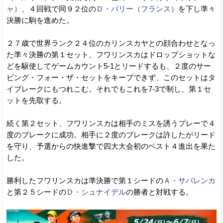
ャ）
、４回戦で同９２位の
Ｄ・パリー（フランス）
を下し準々
決勝に駒を進めた。
２７歳で世界ランク２４位のカリンスカヤとの顔合わせとなっ
た準々決勝の第１セット、フワリンスカはドロップショットな
どを駆使してゲームカウント5-1とリードするも、２度のサー
ビング・フォー・ザ・セットをキープできず、このセットはタ
イブレークにもつれこむ。それでもこれを7-3で制し、第１セ
ットを先取する。
続く第２セット、フワリンスカは相手のミスを誘うプレーで４
度のブレークに成功。相手に２度のブレークは許したがリード
を守り、予選からの快進撃で四大大会初のベスト４進出を果た
した。
勝利したフワリンスカは準決勝で第１シードの
Ａ・サバレンカ
と第２５シードの
Ｄ・シュナイデル
の勝者と対戦する。