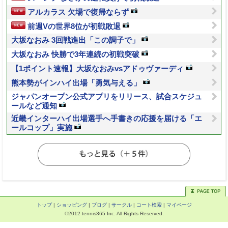
アルカラス 欠場で復帰ならず
前週Vの世界8位が初戦敗退
大坂なおみ 3回戦進出「この調子で」
大坂なおみ 快勝で3年連続の初戦突破
【1ポイント速報】大坂なおみvsアドゥヴァーディ
熊本勢がインハイ出場「勇気与える」
ジャパンオープン公式アプリをリリース、試合スケジュ
ールなど通知
近畿インターハイ出場選手へ手書きの応援を届ける「エ
ールコップ」実施
トップ
|
ショッピング
|
ブログ
|
サークル
|
コート検索
|
マイページ
©2012 tennis365 Inc. All Rights Reserved.