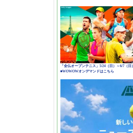
「全仏オープンテニス」5/24（日）～6/7（
■WOWOWオンデマンドはこちら