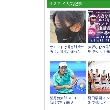
オススメ人気記事
ザムストは暑さ対策の
大坂なおみ選
考えと性能が違った
明 チケット
望月慎太郎 ストレート
野田学園 イン
負けで初戦敗退
覇で4度目V