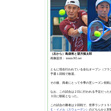
（左から）島袋将と望月慎太郎
画像提供： tennis365.net
ともに現在行われている全仏オープン（フラ
予選１回戦で敗退。
その後、両者にとって今季の芝シーズン初戦
なお、この試合は２日に行われる予定だったが、
３日に順延となった。
この試合の勝者は２回戦で、世界ランク１５
Ｅ・イメル（スウェーデン）
のどちらかと対