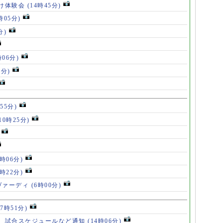
け体験会
(14時45分)
時05分)
分)
時06分)
5分)
55分)
10時25分)
8時06分)
7時22分)
ヴァーディ
(6時00分)
17時51分)
、試合スケジュールなど通知
(14時06分)