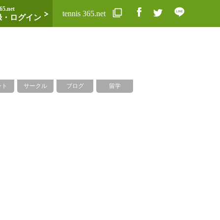
65.net
tennis 365.net
録・ログイン
ント
サークル
ブログ
留学