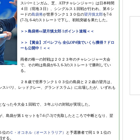
ス/バーミンガム、芝、ATPチャレンジャー）は日本時間
４日（現地３日）、シングルス１回戦が行われ、第６シ
ードの
島袋将
が世界ランク１３０位の
望月慎太郎
を7-6
(7-3), 6-4のストレートで下し、初戦突破を果たした。
＞＞島袋将vs望月慎太郎 1ポイント速報＜＜
＞＞【賞金】ズベレフら 全仏OP4強でいくら獲得？ドロ
ーも公開中！＜＜
両者の唯一の対戦は２０２３年のチャレンジャー大会
で、その時は島袋が6-3, 6-3のストレートで勝利してい
る。
２８歳で世界ランク１０３位の島袋と２２歳の望月は、
ンス/パリ、レッドクレー、グランドスラム）に出場したが、いずれも
となった今大会１回戦で、３年ぶりの対戦が実現した。
島袋が第１セットを7-6 (7-3)で先取したところで中断となり、翌
５位の
Ｃ・オコネル（オーストラリア）
と予選勝者で同１９１位の
戦する。