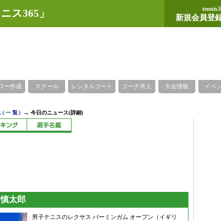
tennis3
ニス365」
新規会員登
ロー作成
スクール
レンタルコート
コーチ求人
大会情報
イベ
→
(一覧)
今日のニュース(詳細)
月慎太郎
男子テニスのレクサス バーミンガム オープン（イギリ