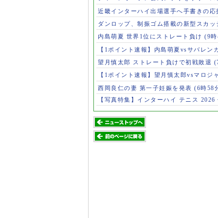
近畿インターハイ出場選手へ手書きの応
ダンロップ、制振ゴム搭載の新型スカッ
内島萌夏 世界1位にストレート負け
(9時
【1ポイント速報】内島萌夏vsサバレン
望月慎太郎 ストレート負けで初戦敗退
【1ポイント速報】望月慎太郎vsマロジ
西岡良仁の妻 第一子妊娠を発表
(6時58
【写真特集】インターハイ テニス 2026