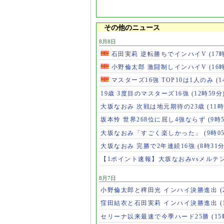
その他のニュース
8月8日
石田実莉 逆転勝ちでインハイV
(17
小野倫太郎 激闘制しインハイV
(16
マスターズ16強 TOP10は1人のみ
(
19歳 3度目のマスターズ16強
(12時59分
大坂なおみ 次戦は地元期待の23歳
(11時
坂本怜 世界268位に屈し4強ならず
(9時
大坂なおみ「すごく楽しかった」
(9時0
大坂なおみ 完勝で2年連続16強
(8時31分
【1ポイント速報】大坂なおみvsメルテ
8月7日
小野倫太郎と稗田光 インハイ決勝進出
(
窪田結衣と石田実莉 インハイ決勝進出
(
セリーナ以来最速で今季ハード25勝
(1