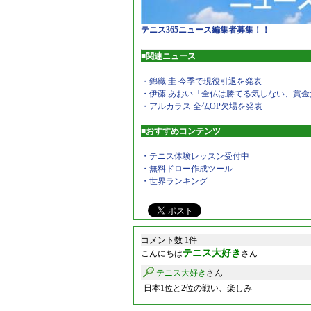
テニス365ニュース編集者募集！！
■関連ニュース
・錦織 圭 今季で現役引退を発表
・伊藤 あおい「全仏は勝てる気しない、賞金
・アルカラス 全仏OP欠場を発表
■おすすめコンテンツ
・テニス体験レッスン受付中
・無料ドロー作成ツール
・世界ランキング
コメント数 1件
テニス大好き
こんにちは
さん
テニス大好き
さん
日本1位と2位の戦い、楽しみ