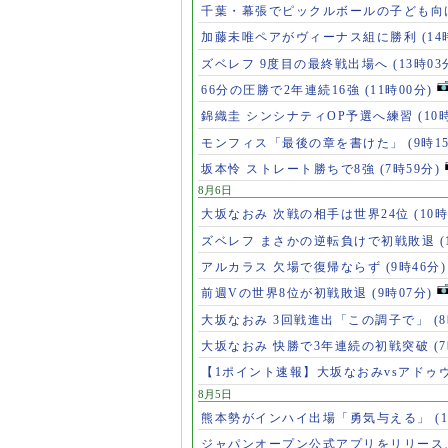
千葉・幕張でピックルボールの子ども向
加藤未唯ペアがヴィーナス組に勝利
(14
ズベレフ 9度目の最終戦出場へ
(13時03
66分の圧勝で2年連続16強
(11時00分)
錦織圭 シンシナティOP予選へ練習
(10
モンフィス「最後の章を書けた」
(9時1
坂本怜 ストレート勝ちで8強
(7時59分)
8月6日
大坂なおみ 次戦の相手は世界24位
(10時
ズベレフ まさかの逆転負けで初戦敗退
(
アルカラス 欠場で復帰ならず
(9時46分)
前週Vの世界8位が初戦敗退
(9時07分)
大坂なおみ 3回戦進出「この調子で」
(
大坂なおみ 快勝で3年連続の初戦突破
(
【1ポイント速報】大坂なおみvsアドゥ
8月5日
熊本勢がインハイ出場「勇気与える」
(
ジャパンオープン公式アプリをリリース