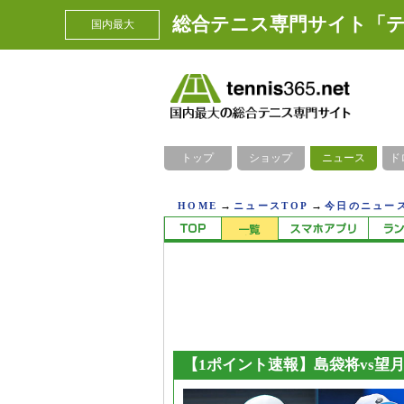
総合テニス専門サイト「テ
国内最大
トップ
ショップ
ニュース
ド
→
→
HOME
ニュースTOP
今日のニュース
【1ポイント速報】島袋将vs望