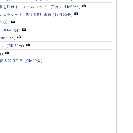
援を届ける「エールコップ」実施
(14時00分)
シュラケット4機種を9月発売
(13時55分)
48分)
カ
(8時00分)
(7時30分)
ャン
(7時30分)
分)
 個人戦 3日目
(0時00分)