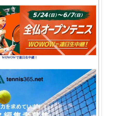
日）WOWOWで連日生中継！