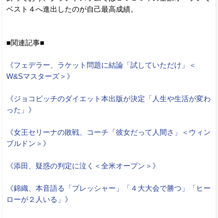
ベスト４へ進出したのが自己最高成績。
■関連記事■
《フェデラー、ラケット問題に結論「試していただけ」＜
W&Sマスターズ＞》
《ジョコビッチのダイエット本出版が決定「人生や生活が変わ
った」》
《女王セリーナの敗戦、コーチ「彼女だって人間さ」＜ウィン
ブルドン＞》
《添田、疑惑の判定に泣く＜全米オープン＞》
《錦織、本音語る「プレッシャー」「４大大会で勝つ」「ヒー
ローが２人いる」》