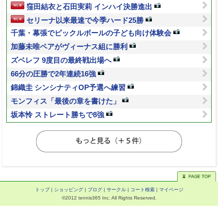
窪田結衣と石田実莉 インハイ決勝進出
セリーナ以来最速で今季ハード25勝
千葉・幕張でピックルボールの子ども向け体験会
加藤未唯ペアがヴィーナス組に勝利
ズベレフ 9度目の最終戦出場へ
66分の圧勝で2年連続16強
錦織圭 シンシナティOP予選へ練習
モンフィス「最後の章を書けた」
坂本怜 ストレート勝ちで8強
トップ
|
ショッピング
|
ブログ
|
サークル
|
コート検索
|
マイページ
©2012 tennis365 Inc. All Rights Reserved.