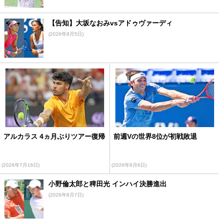
【告知】大坂なおみvsアドゥヴァーディ
(2026年8月5日)
アルカラス 4ヵ月ぶりツアー復帰
前週Vの世界8位が初戦敗退
(2026年7月16日)
(2026年8月6日)
小野倫太郎と稗田光 インハイ決勝進出
(2026年8月7日)