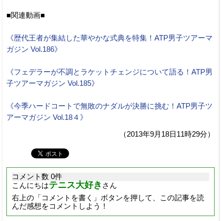
■関連動画■
《歴代王者が集結した華やかな式典を特集！ATP男子ツアーマ
ガジン Vol.186》
《フェデラーが不調とラケットチェンジについて語る！ATP男
子ツアーマガジン Vol.185》
《今季ハードコートで無敗のナダルが決勝に挑む！ATP男子ツ
アーマガジン Vol.18４》
（2013年9月18日11時29分）
コメント数 0件
テニス大好き
こんにちは
さん
右上の「コメントを書く」ボタンを押して、この記事を読
んだ感想をコメントしよう！