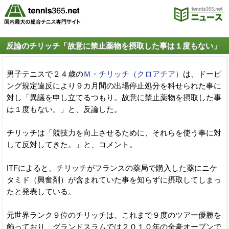
反論のチリッチ「故意に禁止薬物を摂取した事は１度もない」
男子テニスで２４歳の
Ｍ・チリッチ（クロアチア）
は、ドーピ
ング規定違反により９カ月間の出場停止処分を科せられた事に
対し「異議を申し立てるつもり。故意に禁止薬物を摂取した事
は１度もない。」と、反論した。
チリッチは「競技力を向上させるために、それらを使う事に対
して反対してきた。」と、コメント。
ITFによると、チリッチがフランスの薬局で購入した薬にニケ
タミド（興奮剤）が含まれていた事を知らずに摂取してしまっ
たと発表している。
元世界ランク９位のチリッチは、これまで９度のツアー優勝を
飾っており、グランドスラムでは２０１０年の全豪オープンで