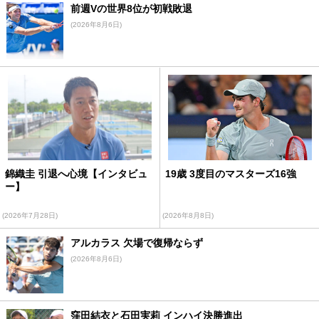
前週Vの世界8位が初戦敗退
(2026年8月6日)
錦織圭 引退へ心境【インタビュ
19歳 3度目のマスターズ16強
ー】
(2026年7月28日)
(2026年8月8日)
アルカラス 欠場で復帰ならず
(2026年8月6日)
窪田結衣と石田実莉 インハイ決勝進出