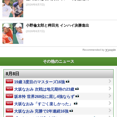
(2026年8月7日)
小野倫太郎と稗田光 インハイ決勝進出
(2026年8月7日)
Recommended by
その他のニュース
8月8日
19歳 3度目のマスターズ16強
大坂なおみ 次戦は地元期待の23歳
坂本怜 世界268位に屈し4強ならず
大坂なおみ「すごく楽しかった」
大坂なおみ 完勝で2年連続16強