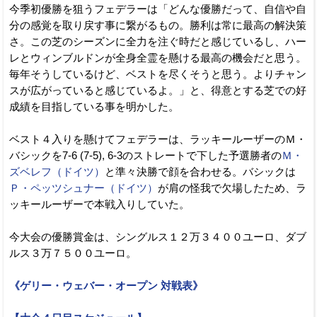
今季初優勝を狙うフェデラーは「どんな優勝だって、自信や自
分の感覚を取り戻す事に繋がるもの。勝利は常に最高の解決策
さ。この芝のシーズンに全力を注ぐ時だと感じているし、ハー
レとウィンブルドンが全身全霊を懸ける最高の機会だと思う。
毎年そうしているけど、ベストを尽くそうと思う。よりチャン
スが広がっていると感じているよ。」と、得意とする芝での好
成績を目指している事を明かした。
ベスト４入りを懸けてフェデラーは、ラッキールーザーのＭ・
バシックを7-6 (7-5), 6-3のストレートで下した予選勝者の
Ｍ・
ズベレフ（ドイツ）
と準々決勝で顔を合わせる。バシックは
Ｐ・ペッツシュナー（ドイツ）
が肩の怪我で欠場したため、ラ
ッキールーザーで本戦入りしていた。
今大会の優勝賞金は、シングルス１２万３４００ユーロ、ダブ
ルス３万７５００ユーロ。
《ゲリー・ウェバー・オープン 対戦表》