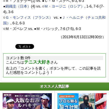
○Ｒ・フェデラー(1) vs. ●Ｃ・Ｍ・ステベ, 6-3, 6-3
●
錦織圭（日本）
(4) vs. ○
Ｍ・ヨージニ（ロシア）
, 1-6, 7-6 (7-
4), 3-6
○
Ｇ・モンフィス（フランス）
vs. ●
Ｊ・ヘルニチ（チェコ共和
国）
, 6-2, 6-3
○Ｍ・ズベレフ vs. ●Ｍ・バシック, 7-6 (7-5), 6-3
（2013年6月13日12時30分）
コメント数 0件
テニス大好き
こんにちは
さん
右上の「コメントを書く」ボタンを押して、この記事を読
んだ感想をコメントしよう！
オススメ人気記事