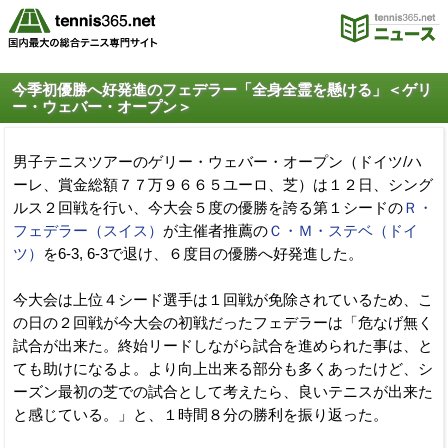
今季初優勝へ好発進のフェデラー「全身全霊を懸ける」＜ゲリ
ー・ウェバー・オープン＞
男子テニスツアーのゲリー・ウェバー・オープン（ドイツ/ハ
ーレ、賞金総額７７万９６６５ユーロ、芝）は１２日、シング
ルス２回戦を行い、今大会５度の優勝を誇る第１シードの
Ｒ・
フェデラー（スイス）
が主催者推薦の
Ｃ・Ｍ・ステベ（ドイ
ツ）
を6-3, 6-3で退け、６度目の優勝へ好発進した。
今大会は上位４シード選手は１回戦が免除されているため、こ
の日の２回戦が今大会の初戦だったフェデラーは「危なげ無く
試合が出来た。終始リードしながら試合を進められた事は、と
ても助けになるよ。より向上出来る部分も多くあったけど、シ
ーズン最初の芝での試合として考えたら、良いテニスが出来た
と感じている。」と、１時間８分の勝利を振り返った。