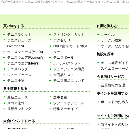
合ポータルサイトのテニス365をお使いください。テニスの総合ポータルサイトのテニス365であ
買い物をする
仲間と楽しむ
テニスラケット
ストリング、ガット
サークル
テニスシューズ
アクセサリー
サークル検索
(Women's)
DVD/書籍/カード/ポス
サークルなんでも
テニスシューズ(Men's)
ター
施設を探す
テニスウエア(Women's)
テニスボール
テニス施設ガイド
テニスウエア(Men's)
ボールバスケット
スイエローページ
テニスバッグ
ジュニアテニス用品
シューズケース
全商品リスト
会員向けサービス
テニス小物
テニス用品について
会員情報の管理
選手情報を見る
ポイントを活用する
最新ニュース
選手名鑑
ポイントのため方
スコア速報
ツアースケジュール
世界ランキング
特集アーカイブ
サイトをご利用にあ
大会/イベントに出る
当サイトへのリン