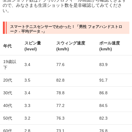
ので、みなさまも生涯ショット数を是非確認してみてくださ
い。
スマートテニスセンサーでわかった！「男性 フォアハンドストロ
ーク - 平均データ -」
スピン量
スウィング速度
ボール速度
年代
(level)
(km/h)
(km/h)
19歳以
3.4
77.6
83.9
下
20代
3.5
82.8
91.7
30代
3.4
78.8
86.8
40代
3.3
77.2
84.5
50代
3.2
76.3
82.3
60代
2.8
73.1
76.8