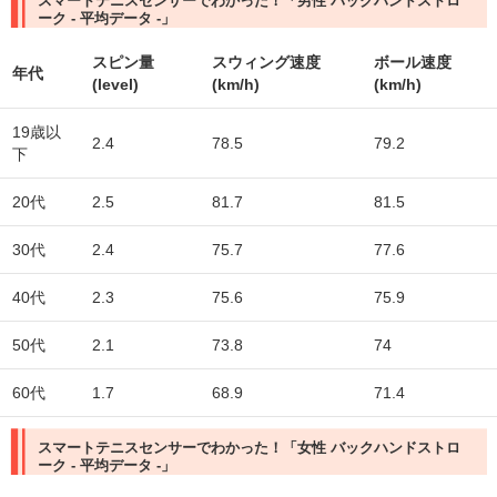
スマートテニスセンサーでわかった！「男性 バックハンドストロ
ーク - 平均データ -」
スピン量
スウィング速度
ボール速度
年代
(level)
(km/h)
(km/h)
19歳以
2.4
78.5
79.2
下
20代
2.5
81.7
81.5
30代
2.4
75.7
77.6
40代
2.3
75.6
75.9
50代
2.1
73.8
74
60代
1.7
68.9
71.4
スマートテニスセンサーでわかった！「女性 バックハンドストロ
ーク - 平均データ -」