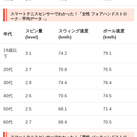
スマートテニスセンサーでわかった！「女性 フォアハンドストロ
ーク - 平均データ -」
スピン量
スウィング速度
ボール速度
年代
(level)
(km/h)
(km/h)
19歳以
3.1
74.2
79.1
下
20代
2.7
70.8
75.5
30代
2.8
74.4
76.4
40代
2.6
70.6
74.5
50代
2.5
68.1
71.4
60代
2.7
68.4
70.5