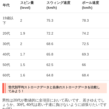
スピン量
スウィング速度
ボール速度
年代
(level)
(km/h)
(km/h)
19歳以
2
75.3
78.3
下
20代
1.9
72.2
74.2
30代
2
68.6
72.5
40代
1.7
65.8
69.3
50代
1.5
62.5
66
60代
1.6
64.8
68.4
世代別平均ストロークデータと自身のストロークデータを比較し
てみよう！
男性は20代が数値的に全項目において高いです、若さゆえでし
ょうか。30代, 40代は若い子達に負けないように頑張りたいです
ね(笑)